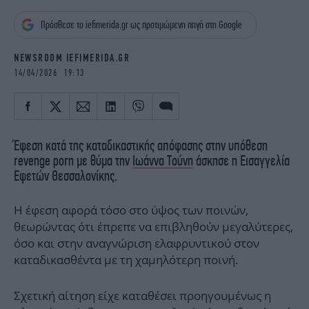
iBOOKS
ΖΩΔΙΑ
Πρόσθεσε το iefimerida.gr ως προτιμώμενη πηγή στη Google
OSCARS
THE OCEAN
MEDIA
ELAMEFORA
NEWSROOM IEFIMERIDA.GR
14/04/2026 19:13
NEWSLETTER
Έφεση κατά της καταδικαστικής απόφασης στην υπόθεση
revenge porn με θύμα την
Ιωάννα Τούνη
άσκησε η Εισαγγελία
Εφετών Θεσσαλονίκης.
Η έφεση αφορά τόσο στο ύψος των ποινών,
θεωρώντας ότι έπρεπε να επιβληθούν μεγαλύτερες,
όσο και στην αναγνώριση ελαφρυντικού στον
καταδικασθέντα με τη χαμηλότερη ποινή.
Σχετική αίτηση είχε καταθέσει προηγουμένως η