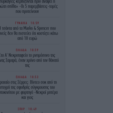
πυρκαγιές κερδίζονται πριν ανάψει η
ρώτη σπίθα» -Οι 5 παρεμβάσεις-τομές
που προτείνουν
ΓΥΝΑΙΚΑ
10:59
Η τσάντα από τα Marks & Spencer που
νείς δεν θα πιστεύει ότι κοστίζει κάτω
από 10 ευρώ
ΕΛΛΑΔΑ
10:59
Στο Α' Νεκροταφείο το μνημόσυνο της
νας Σαμαρά, έναν χρόνο από τον θάνατό
της
ΕΛΛΑΔΑ
10:53
ροχαίο στις Σέρρες: Βίντεο σοκ από τη
στιγμή της σφοδρής σύγκρουσης του
υτοκινήτου με φορτηγό -Νεκροί μητέρα
και γιος
ΣΠΟΡ
10:49