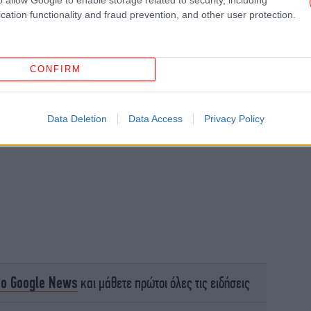
πο
cation functionality and fraud prevention, and other user protection.
Κα
CONFIRM
μπ
Data Deletion
Data Access
Privacy Policy
Θε
α
το Google News
και μάθετε πρώτοι όλες τις ειδήσεις
Ο 