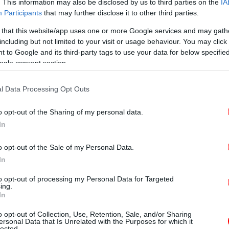
29
. This information may also be disclosed by us to third parties on the
IA
Participants
that may further disclose it to other third parties.
 that this website/app uses one or more Google services and may gath
including but not limited to your visit or usage behaviour. You may click 
 to Google and its third-party tags to use your data for below specifi
Μα
ogle consent section.
δρά
σιο, επένδυαν σε supercar και χλιδές -Οι εγκέφαλοι
γ
l Data Processing Opt Outs
Η Έ
o opt-out of the Sharing of my personal data.
In
ης: Οι 7 τακτικές των επιτήδειων για να εξαπατήσουν
o opt-out of the Sale of my Personal Data.
In
κ
to opt-out of processing my Personal Data for Targeted
ing.
ματος ωστόσο, σύμφωνα με πληροφορίες του
In
η του 50χρονου που είχε καταγωγή από
o opt-out of Collection, Use, Retention, Sale, and/or Sharing
ροχώρησε στην εξιχνίαση του εγκλήματος.
Σ
ersonal Data that Is Unrelated with the Purposes for which it
lected.