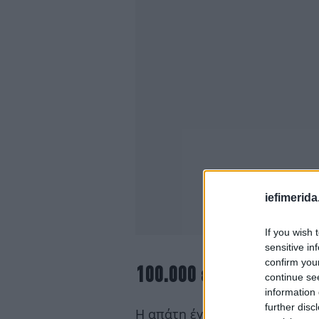
iefimerida
If you wish 
sensitive in
confirm you
100.000 ευρώ η λεία δια
continue se
information 
further disc
Η απάτη έγινε άμεσα αντιληπτ