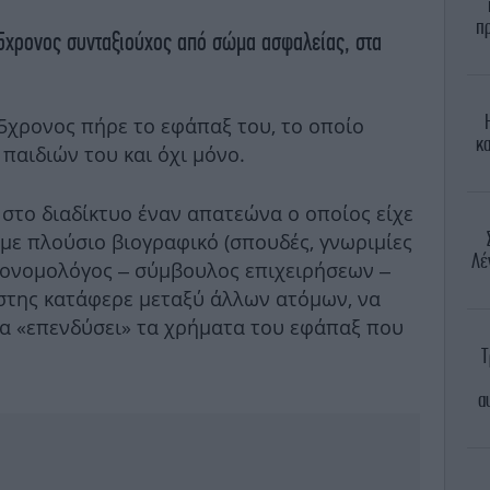
π
χρονος συνταξιούχος από σώμα ασφαλείας, στα
65χρονος πήρε το εφάπαξ του, το οποίο
κα
 παιδιών του και όχι μόνο.
 στο διαδίκτυο έναν απατεώνα ο οποίος είχε
, με πλούσιο βιογραφικό (σπουδές, γνωριμίες
Λέ
ικονομολόγος – σύμβουλος επιχειρήσεων –
στης κατάφερε μεταξύ άλλων ατόμων, να
να «επενδύσει» τα χρήματα του εφάπαξ που
Τ
α