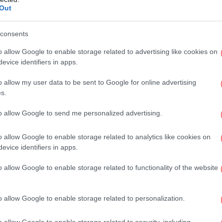
τ
Out
consents
ΟΣΑ για τη γήρανση του πληθυσμού -Στις
o allow Google to enable storage related to advertising like cookies on
δα
μ
evice identifiers in apps.
 Netflix το 2023 -Πρώτη φορά
ηλεθέασης
o allow my user data to be sent to Google for online advertising
s.
κρότος από την έκρηξη της βόμβας
στε ήχο [βίντεο]
to allow Google to send me personalized advertising.
o allow Google to enable storage related to analytics like cookies on
evice identifiers in apps.
o allow Google to enable storage related to functionality of the website
τσ
τα
o allow Google to enable storage related to personalization.
Ψε
o allow Google to enable storage related to security, including