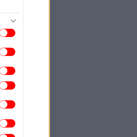
ου Ντόντσιτς του ζητά 50 εκατομμύρια
δολάρια
ΕΛΛΑΔΑ
10:08
Μητέρα και γιος σκοτώθηκαν μετά από
ετωπική σύγκρουση ΙΧ με φορτηγό στις
Σέρρες -Εικόνες από το σημείο του
δυστυχήματος
ΣΠΟΡ
09:57
Ο ποδοσφαιριστής που έπαιξε στο
Conference League χωρίς δεξί χέρι
[εικόνες]
GASTRONOMIE
09:52
Πέντε κρασιά από νησιά, για το
ιμπολόγημα του Αυγούστου -«Τραγανά»,
μάμ για τηγάνια, λαδερά και θαλασσινά
ΓΥΝΑΙΚΑ
09:46
ύτικες φακίδες: Το προϊόν από τα Zara