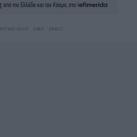
ς
από την Ελλάδα και τον Κόσμο, στο
Νε
π
ΔΙΚΤΥΑΚΉ ΑΠΆΤΗ
ΧΑΝΙΆ
ΕΦΆΠΑΞ
Κ
σύ
Τ