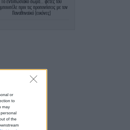
Το εντυπωσιακό σώμα... φέτες του
αμπουσέλε πριν τις προπονήσεις με τον
Παναθηναϊκό [εικόνες]
ΚΟΣΜΟΣ
10:47
Θρίλερ με σενάρια για την υγεία του
οτζτάμπα Χαμενεΐ στο Ιράν -Αναφορές
τι μπορεί να πεθάνει ανά πάσα στιγμή
ΕΛΛΑΔΑ
10:43
άγνωστη γέφυρα της Ελλάδας που κόβει
ν ανάσα -Πού βρίσκεται, πάνω από ποια
λίμνη περνάει
STORIES
10:40
ίγυπτος: Ανατροπή για τις πυραμίδες -
sonal or
ρυφό σύστημα νερού 4.500 ετών ίσως
ection to
ποκαλύπτει πώς χτίστηκαν τα μνημεία
ou may
των Φαραώ
 personal
out of the
 downstream
ΕΛΛΑΔΑ
10:27