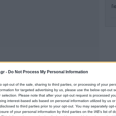
Γι
Μ
ό
H 
τη
.gr -
Do Not Process My Personal Information
Α
to opt-out of the sale, sharing to third parties, or processing of your per
Κ
formation for targeted advertising by us, please use the below opt-out s
α
r selection. Please note that after your opt-out request is processed y
δικτυακής απάτης
eing interest-based ads based on personal information utilized by us or
disclosed to third parties prior to your opt-out. You may separately opt-
losure of your personal information by third parties on the IAB’s list of
ή αλλά είχαν κάνει φτερά περίπου 100.000