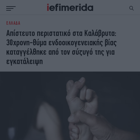
ΕΛΛΑΔΑ
ΕΙΔΗΣΕΙΣ
ΠΟΛΙΤΙΚΗ
Απίστευτο περιστατικό στα Καλάβρυτα:
NON PAPER
ΕΛΛΑΔΑ
30χρονη-θύμα ενδοοικογενειακής βίας
ΟΙΚΟΝΟΜΙΑ
ΚΟΣΜΟΣ
καταγγέλθηκε από τον σύζυγό της για
ΠΟΛΙΤΙΣΜΟΣ
ΠΑΝΕΛΛΗΝΙΕΣ
εγκατάλειψη
ΖΩΗ
ΣΠΟΡ
ΓΥΝΑΙΚΑ
ENGLISH EDITION
ΠΟΛΗ
STORIES
ΕΚΛΟΓΕΣ
TRAVEL
ΤΕΧΝΟΛΟΓΙΑ
ΥΓΕΙΑ
DESIGN
ΟΛΥΜΠΙΑΚΟΙ ΑΓΩΝΕΣ
EURO
GREEN
PODCAST
iAUTOKINITO
iOPINIONS
iGASTRONOMIE