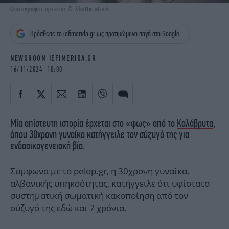
iBOOKS
ΖΩΔΙΑ
Φωτογραφία αρχείου © Shutterstock
OSCARS
THE OCEAN
Πρόσθεσε το iefimerida.gr ως προτιμώμενη πηγή στη Google
MEDIA
ELAMEFORA
NEWSROOM IEFIMERIDA.GR
NEWSLETTER
16/11/2024 10:00
Μία απίστευτη ιστορία έρχεται στο «φως» από τα
Καλάβρυτα
,
όπου 30χρονη γυναίκα κατήγγειλε τον σύζυγό της για
ενδοοικογενειακή βία.
Σύμφωνα με το pelop.gr, η 30χρονη γυναίκα,
αλβανικής υπηκοότητας, κατήγγειλε ότι υφίστατο
συστηματική σωματική κακοποίηση από τον
σύζυγό της εδώ και 7 χρόνια.