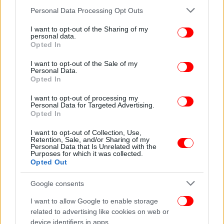
Please note that this website/app uses one or more Google
Personal Data Processing Opt Outs
services and may gather and store information including but
not limited to your visit or usage behaviour. You may click to
I want to opt-out of the Sharing of my
Σε έρευνα που έγινε στο σπίτι του ζευγαριού
personal data.
grant or deny consent to Google and its third-party tags to
εντοπίστηκαν τρία όπλα που κατείχε νόμιμα ο
Opted In
use your data for below specified purposes in below Google
31χρονος. Σε βάρος του σχηματίσθηκε δικογραφία
consent section.
I want to opt-out of the Sale of my
για
ενδοοικογενειακή βία
, ωστόσο, λόγω
Personal Data.
Opted In
παρέλευσης του αυτοφώρου, δεν συνελήφθη.
I want to opt-out of processing my
Personal Data for Targeted Advertising.
Μητέρα και παιδιά μεταφέρθηκαν σε δομή
Opted In
φιλοξενίας, ενώ στην 30χρονη συστήθηκε η
χορήγηση «panic button». Ωστόσο η άμεση
I want to opt-out of Collection, Use,
Retention, Sale, and/or Sharing of my
εγκατάσταση της εφαρμογής στο κινητό της δεν
Personal Data that Is Unrelated with the
Purposes for which it was collected.
ήταν δυνατή, καθώς η συσκευή είχε καταστραφεί
Opted Out
κατά τον πρόσφατο ξυλοδαρμό της.
Google consents
Την προανάκριση για την υπόθεση έχει αναλάβει το
I want to allow Google to enable storage
ΑΤ Καλαβρύτων.
related to advertising like cookies on web or
device identifiers in apps.