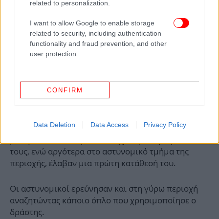
related to personalization.
I want to allow Google to enable storage
related to security, including authentication
functionality and fraud prevention, and other
user protection.
CONFIRM
Το 11χρονο παιδί που βρήκε δολοφονημένη την
οικογένειά του, μεταφέρθηκε σε γειτονικό
Data Deletion
Data Access
Privacy Policy
κατάστημα για να ηρεμήσει ενώ οι αστυνομικοί των
ρώτησαν κάποια πρώτα στοιχεία για την ερευνά
τους, ενώ αργότερα στο αστυνομικό τμήμα της
περιοχής, έλαβαν μια πρώτη κατάθεσή του.
Οι αστυνομικοί ερεύνησαν και στη γύρω περιοχή
αναζητώντας κάποιο όπλο που χρησιμοποίησε ο
δράστης.