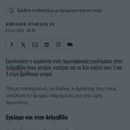
iBOOKS
ΖΩΔΙΑ
Πρόσθεσε το iefimerida.gr ως προτιμώμενη πηγή στη Google
OSCARS
THE OCEAN
MEDIA
ELAMEFORA
NEWSROOM IEFIMERIDA.GR
03/03/2022 08:09
NEWSLETTER
Συγκλονίζει η αγριότητα ενός πρωτοφανούς εγκλήματος στην
Ανδραβίδα
όπου μητέρα, πατέρας και τα δύο παιδιά τους 2 και
3 ετών βρέθηκαν νεκροί.
Όπως επισημαίνει το ilialive, ο δράστης που τους
εκτέλεσε εν ψυχρώ παραμένει για την ώρα
άγνωστος.
Εγκλημα σοκ στην Ανδραβίδα