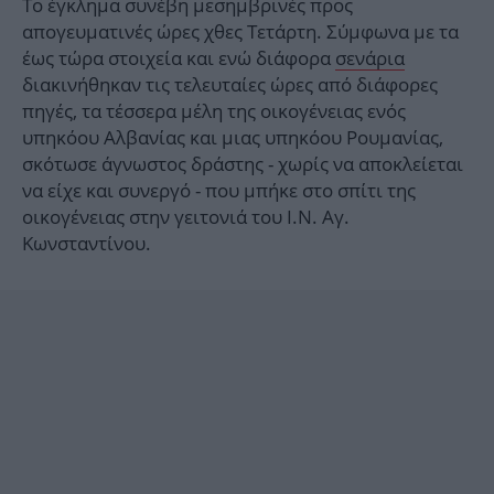
Το έγκλημα συνέβη μεσημβρινές προς
απογευματινές ώρες χθες Τετάρτη. Σύμφωνα με τα
έως τώρα στοιχεία και ενώ διάφορα
σενάρια
διακινήθηκαν τις τελευταίες ώρες από διάφορες
πηγές, τα τέσσερα μέλη της οικογένειας ενός
υπηκόου Αλβανίας και μιας υπηκόου Ρουμανίας,
σκότωσε άγνωστος δράστης - χωρίς να αποκλείεται
να είχε και συνεργό - που μπήκε στο σπίτι της
οικογένειας στην γειτονιά του Ι.Ν. Αγ.
Κωνσταντίνου.