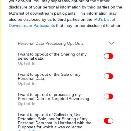
your opt-out. You may separately opt-out of the further
disclosure of your personal information by third parties on the
IAB’s list of downstream participants. This information may
also be disclosed by us to third parties on the
IAB’s List of
Downstream Participants
that may further disclose it to other
third parties.
Please note that this website/app uses one or more Google
Personal Data Processing Opt Outs
services and may gather and store information including but
not limited to your visit or usage behaviour. You may click to
I want to opt-out of the Sharing of my
personal data.
grant or deny consent to Google and its third-party tags to
Opted In
use your data for below specified purposes in below Google
Αρχικά είχε αναφερθεί πως πατέρας και μάνα
consent section.
I want to opt-out of the Sale of my
έφεραν χτυπήματα από τσεκούρι ή μαχαίρι, όμως
Personal Data.
Opted In
τελικά φαίνεται πως έχουν δεχθεί χτύπημα από
πυροβόλο όπλο, ενώ βρέθηκαν και κάλυκες.
I want to opt-out of processing my
Personal Data for Targeted Advertising.
Opted In
Όπως επισημαίνει το δημοσίευμα, οι αστυνομικοί
έκαναν έρευνες υπό το φως των φακών καθώς το
I want to opt-out of Collection, Use,
Retention, Sale, and/or Sharing of my
σπίτι δεν ηλεκτροδοτείται - πληροφορία που
Personal Data that Is Unrelated with the
Purposes for which it was collected.
ελέγχεται.