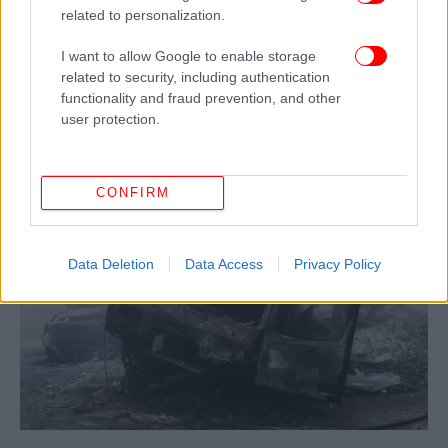
related to personalization.
ίδιος, σύμφωνα με πληροφορίες, φέρεται να
ισχυρίζεται ότι του έκοψε τον δρόμο ένα
I want to allow Google to enable storage
αυτοκίνητο την ώρα που πήγαινε να περάσει από τα
related to security, including authentication
διόδια, και για να αποφύγει το αυτοκίνητο, έκοψε
functionality and fraud prevention, and other
το τιμόνι αριστερά, και έτσι συνέβη το δυστύχημα.
user protection.
CONFIRM
Data Deletion
Data Access
Privacy Policy