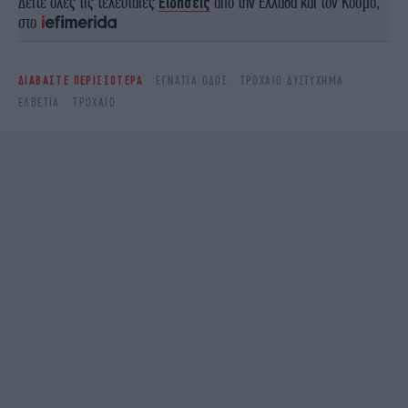
Δείτε όλες τις τελευταίες
Ειδήσεις
από την Ελλάδα και τον Κόσμο,
στο
ΔΙΑΒΑΣΤΕ ΠΕΡΙΣΣΟΤΕΡΑ
ΕΓΝΑΤΊΑ ΟΔΌΣ
ΤΡΟΧΑΊΟ ΔΥΣΤΎΧΗΜΑ
ΕΛΒΕΤΊΑ
ΤΡΟΧΑΊΟ