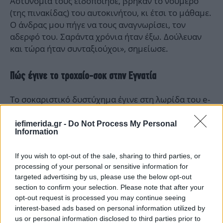
Αστυνομία τούς ειδοποίησε, βρήκαν το νούμερο
(της πινακίδας) του αυτοκινήτου, κι έτσι το μάθαμε.
Ο άνδρας μου πήγε να τους αναγνωρίσει, τον
αδερφό του. Σαράντα χρόνια ήταν έξω. Δούλευαν
και τώρα ήταν συνταξιούχοι», σημείωσε.
Πώς έγινε το τροχαίο-σοκ στην Εγνατία
Το σοκαριστικό δυστύχημα έγινε στη λωρίδα του e-
pass στα διόδια της Εγνατίας Οδού, στην Κοζάνη,
όταν το φορτηγό που οδηγούσε ένας 38χρονος
iefimerida.gr -
Do Not Process My Personal
Information
Ουκρανός με προορισμό την Ηγουμενίτσα -εν μέσω
έντονης ομίχλης- καρφώθηκε πίσω από το
If you wish to opt-out of the sale, sharing to third parties, or
αυτοκίνητο του ζευγαριού που βρήκε τραγικό
processing of your personal or sensitive information for
θάνατο, προκαλώντας ταυτόχρονα τον ελαφρύ
targeted advertising by us, please use the below opt-out
τραυματισμό τεσσάρων ανθρώπων που
section to confirm your selection. Please note that after your
νοσηλεύονται σε νοσοκομεία της Κοζάνης και της
opt-out request is processed you may continue seeing
Βέροιας.
interest-based ads based on personal information utilized by
us or personal information disclosed to third parties prior to