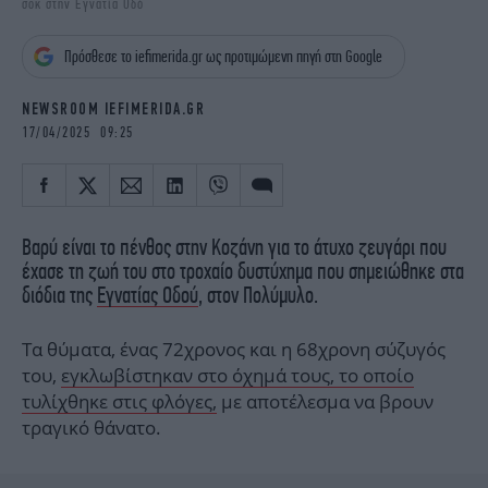
σοκ στην Εγνατία Οδό
iBOOKS
ΖΩΔΙΑ
OSCARS
THE OCEAN
Πρόσθεσε το iefimerida.gr ως προτιμώμενη πηγή στη Google
MEDIA
ELAMEFORA
NEWSROOM IEFIMERIDA.GR
NEWSLETTER
17/04/2025 09:25
Βαρύ είναι το πένθος στην Κοζάνη για το άτυχο ζευγάρι που
έχασε τη ζωή του στο τροχαίο δυστύχημα που σημειώθηκε στα
διόδια της
Εγνατίας Οδού
, στον Πολύμυλο.
Τα θύματα, ένας 72χρονος και η 68χρονη σύζυγός
του,
εγκλωβίστηκαν στο όχημά τους, το οποίο
τυλίχθηκε στις φλόγες,
με αποτέλεσμα να βρουν
τραγικό θάνατο.