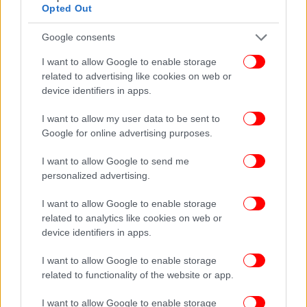
Opted Out
Google consents
I want to allow Google to enable storage
related to advertising like cookies on web or
device identifiers in apps.
I want to allow my user data to be sent to
Google for online advertising purposes.
Τι ισχυρίζεται ο οδηγός της νταλίκας
I want to allow Google to send me
Την ίδια ώρα, ο Ουκρανός οδηγός του φορτηγού
personalized advertising.
πήρε προθεσμία για να απολογηθεί τη Μ.
Παρασκευή το πρωί. Εις βάρος του 38χρονου, ο
I want to allow Google to enable storage
related to analytics like cookies on web or
οποίος είναι πατέρας δύο παιδιών, ασκήθηκε
device identifiers in apps.
ποινική δίωξη για επικίνδυνη οδήγηση με
αποτέλεσμα την πρόκληση θανατηφόρου
I want to allow Google to enable storage
δυστυχήματος, που είναι κακούργημα, για
related to functionality of the website or app.
ανθρωποκτονία από αμέλεια κατά συρροή και
πρόκληση κατά συρροή σωματικών βλαβών. Ο
I want to allow Google to enable storage