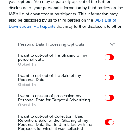
your opt-out. You may separately opt-out of the further
disclosure of your personal information by third parties on the
IAB’s list of downstream participants. This information may
also be disclosed by us to third parties on the
IAB’s List of
Downstream Participants
that may further disclose it to other
third parties.
Please note that this website/app uses one or more Google
Personal Data Processing Opt Outs
services and may gather and store information including but
not limited to your visit or usage behaviour. You may click to
I want to opt-out of the Sharing of my
personal data.
grant or deny consent to Google and its third-party tags to
Opted In
use your data for below specified purposes in below Google
consent section.
I want to opt-out of the Sale of my
Personal Data.
Opted In
I want to opt-out of processing my
Personal Data for Targeted Advertising.
Opted In
ΑΠΕ-ΜΠΕ
I want to opt-out of Collection, Use,
Retention, Sale, and/or Sharing of my
Personal Data that Is Unrelated with the
Purposes for which it was collected.
ΟΛΕΣ ΟΙ ΕΙΔΗΣΕΙΣ