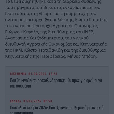
Το θέμα συζητήθηκε κατά τη διάρκεια σύσκεψης
που πραγματοποιήθηκε στις εγκαταστάσεις του
Ινστιτούτου, στη Θέρμη, με τη συμμετοχή του
αντιπεριφερειάρχη Θεσσαλονίκης, Κώστα Γιουτίκα,
του αντιπεριφερειάρχη Αγροτικής Οικονομίας,
Γιώργου Κεφαλά, της διευθύντριας του ΙΝΕΒ,
Αναστασίας Χατζηδημητρίου, του γενικού
διευθυντή Αγροτικής Οικονομίας και Κτηνιατρικής
της ΠΚΜ, Κώστα Τερτιβανίδη και της διευθύντριας
Κτηνιατρικής της Περιφέρειας, Μήνας Μπόρη.
ΟΙΚΟΝΟΜΙΑ
01/04/2026 12:23
Πού θα κινηθεί το πασχαλινό τραπέζι: Οι τιμές για αρνί, αυγά
και τσουρέκια
ΕΛΛΑΔΑ
01/04/2026 07:50
Πασχαλινό ωράριο 2026: Πότε ξεκινάει, η Κυριακή με ανοιχτά
τα καταστήματα