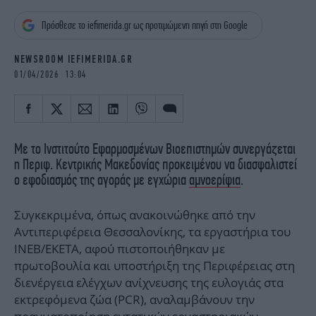
iBOOKS
ΖΩΔΙΑ
Πρόσθεσε το iefimerida.gr ως προτιμώμενη πηγή στη Google
OSCARS
THE OCEAN
MEDIA
ELAMEFORA
NEWSROOM IEFIMERIDA.GR
01/04/2026 13:04
NEWSLETTER
Με το Ινστιτούτο Εφαρμοσμένων Βιοεπιστημών συνεργάζεται
η Περιφ. Κεντρικής Μακεδονίας προκειμένου να διασφαλιστεί
ο εφοδιασμός της αγοράς με εγχώρια
αμνοερίφια
.
Συγκεκριμένα, όπως ανακοινώθηκε από την
Αντιπεριφέρεια Θεσσαλονίκης, τα εργαστήρια του
ΙΝΕΒ/ΕΚΕΤΑ, αφού πιστοποιήθηκαν με
πρωτοβουλία και υποστήριξη της Περιφέρειας στη
διενέργεια ελέγχων ανίχνευσης της ευλογιάς στα
εκτρεφόμενα ζώα (PCR), αναλαμβάνουν την