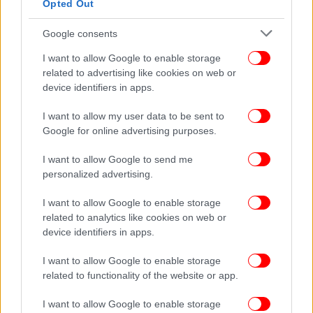
Opted Out
Αρχιτέκτονας, CEO εταιρείας ο 55χρονος που είχε
στήσει το μαντρί με κατσίκες και κότες σε ταράτσα στους
Google consents
Αμπελόκηπους
I want to allow Google to enable storage
Fuel pass: Εως τις 6 Απριλίου ανοίγει η πλατφόρμα
related to advertising like cookies on web or
-Πόσο θα μείνει ανοιχτή για αιτήσεις, πότε θα γίνουν οι
device identifiers in apps.
πληρωμές
I want to allow my user data to be sent to
Ξέσπασε σε κλάματα η Ιωάννα Τούνη: Ενοχή των δύο
Google for online advertising purposes.
κατηγορουμένων πρότεινε η εισαγγελέας για το revenge
porn
I want to allow Google to send me
personalized advertising.
I want to allow Google to enable storage
related to analytics like cookies on web or
device identifiers in apps.
I want to allow Google to enable storage
related to functionality of the website or app.
I want to allow Google to enable storage