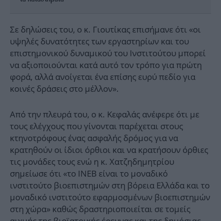
Σε δηλώσεις του, ο κ. Γιουτίκας επισήμανε ότι «οι
υψηλές δυνατότητες των εργαστηρίων και του
επιστημονικού δυναμικού του Ινστιτούτου μπορεί
να αξιοποιούνται κατά αυτό τον τρόπο για πρώτη
φορά, αλλά ανοίγεται ένα επίσης ευρύ πεδίο για
κοινές δράσεις στο μέλλον».
Από την πλευρά του, ο κ. Κεφαλάς ανέφερε ότι με
τους ελέγχους που γίνονται παρέχεται στους
κτηνοτρόφους ένας ασφαλής δρόμος για να
κρατηθούν οι ίδιοι όρθιοι και να κρατήσουν όρθιες
τις μονάδες τους ενώ η κ. Χατζηδημητρίου
σημείωσε ότι «το ΙΝΕΒ είναι το μοναδικό
ινστιτούτο βιοεπιστημών στη βόρεια Ελλάδα και το
μοναδικό ινστιτούτο εφαρμοσμένων βιοεπιστημών
στη χώρα» καθώς δραστηριοποιείται σε τομείς
αιχμής της βιοϊατρικής έρευνας και της δημόσιας