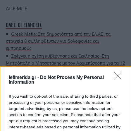
ΑΠΕ-ΜΠΕ
ΟΛΕΣ ΟΙ ΕΙΔΗΣΕΙΣ
Greek Mafia: Στη δημοσιότητα από την ΕΛ.ΑΣ. τα
στοιχεία 8 συλληφθέντων για δολοφονίες και
εμπρησμούς
Σφίγγει η σχέση κυβέρνησης και Εκκλησίας -Στη
Μητρόπολη ο Μητσοτάκης με τον Αρχιεπίσκοπο για τα 12
Ευαγγέλια
iefimerida.gr -
Do Not Process My Personal
Πάσχα: Κορυφώνεται η έξοδος των εκδρομέων
Information
-Αυξημένη κίνηση στο λιμάνι του Πειραιά
If you wish to opt-out of the sale, sharing to third parties, or
processing of your personal or sensitive information for
targeted advertising by us, please use the below opt-out
section to confirm your selection. Please note that after your
opt-out request is processed you may continue seeing
interest-based ads based on personal information utilized by