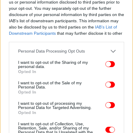
us or personal information disclosed to third parties prior to
your opt-out. You may separately opt-out of the further
disclosure of your personal information by third parties on the
IAB’s list of downstream participants. This information may
also be disclosed by us to third parties on the
IAB’s List of
Downstream Participants
that may further disclose it to other
third parties.
Please note that this website/app uses one or more Google
Personal Data Processing Opt Outs
services and may gather and store information including but
not limited to your visit or usage behaviour. You may click to
I want to opt-out of the Sharing of my
personal data.
grant or deny consent to Google and its third-party tags to
Opted In
use your data for below specified purposes in below Google
consent section.
I want to opt-out of the Sale of my
Personal Data.
Opted In
I want to opt-out of processing my
ΠΕΡΙΣΣΟΤΕΡΑ ΒΙΝΤΕΟ
Personal Data for Targeted Advertising.
Opted In
I want to opt-out of Collection, Use,
Retention, Sale, and/or Sharing of my
Ακολουθήστε το
στο Google News
και μάθετε
Personal Data that Is Unrelated with the