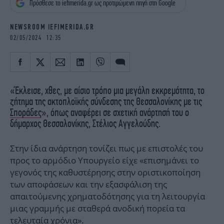
Πρόσθεσε το iefimerida.gr ως προτιμώμενη πηγή στη Google
iBOOKS
ΖΩΔΙΑ
OSCARS
THE OCEAN
NEWSROOM IEFIMERIDA.GR
MEDIA
ELAMEFORA
02/05/2024 12:35
NEWSLETTER
«Έκλεισε, χθες, με αίσιο τρόπο μια μεγάλη εκκρεμότητα, το
ζήτημα της ακτοπλοϊκής σύνδεσης της Θεσσαλονίκης με τις
Σποράδες
», όπως αναφέρει σε σχετική ανάρτησή του ο
δήμαρχος Θεσσαλονίκης, Στέλιος Αγγελούδης.
Στην ίδια ανάρτηση τονίζει πως με επιστολές του
προς το αρμόδιο Υπουργείο είχε «επισημάνει το
γεγονός της καθυστέρησης στην οριστικοποίηση
των αποφάσεων και την εξασφάλιση της
απαιτούμενης χρηματοδότησης για τη λειτουργία
μιας γραμμής με σταθερά ανοδική πορεία τα
τελευταία χρόνια».