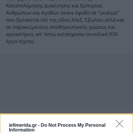
Καταπολέμησης Διακίνησης και Εμπορίας
Ανθρώπων και Αγαθών έκανε έφοδο σε "γκαλερί"
που βρίσκεται επί της οδού Αλεξ. Σβώλου αλλά και
σε παρακείμενους αποθηκευτικούς χώρους και
εργαστήρια, απ' όπου κατάσχεσαν συνολικά 930
έργα τέχνης.
iefimerida.gr -
Do Not Process My Personal
Information