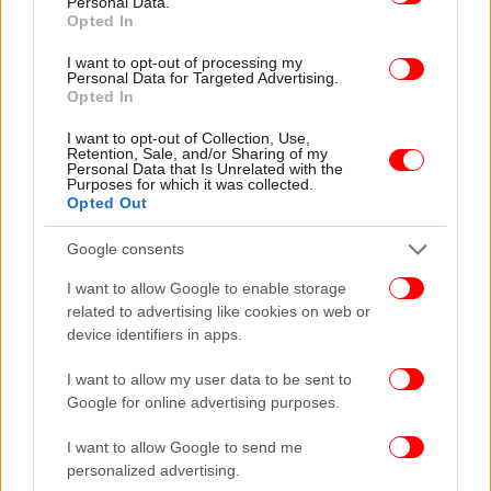
Personal Data.
Opted In
Ο κατάλογος με τα έργα της προγραμματισμένης
δημοπρασίας εξετάστηκε από υπάλληλο της
I want to opt-out of processing my
Personal Data for Targeted Advertising.
Εθνικής Πινακοθήκης που γνωμάτευσε ότι
Opted In
πρόκειται περί καταφανώς πλαστών έργων, κάποια
από τα οποία έμοιαζαν με γνωστά έργα Ελλήνων
I want to opt-out of Collection, Use,
Retention, Sale, and/or Sharing of my
καλλιτεχνών. Ενδεικτικά αναφέρεται πως ο
Personal Data that Is Unrelated with the
κατάλογος περιελάμβανε έργα των εξής
Purposes for which it was collected.
Opted Out
καλλιτεχνών: Αλέκος Φασιανός, Νίκος
Χατζηκυριάκος - Γκίκας, Δημήτρης Μυταράς,
Google consents
Κωνσταντίνος Παρθένης, Γιάννης Τσαρούχης, κ.ά.
I want to allow Google to enable storage
related to advertising like cookies on web or
ΑΠΕ-ΜΠΕ
device identifiers in apps.
I want to allow my user data to be sent to
ΟΛΕΣ ΟΙ ΕΙΔΗΣΕΙΣ
Google for online advertising purposes.
Νέο τοπίο στην Ευρώπη: Η Γερμανία παγώνει τα
αιτήματα ασύλου από Σύρους -Πρόγραμμα απελάσεων
I want to allow Google to send me
και στην Αυστρία
personalized advertising.