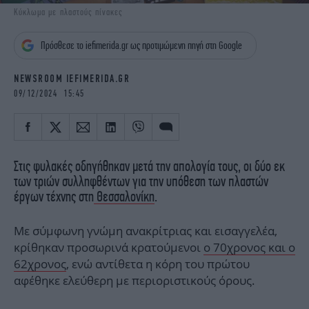
iBOOKS
ΖΩΔΙΑ
Κύκλωμα με πλαστούς πίνακες
OSCARS
THE OCEAN
Πρόσθεσε το iefimerida.gr ως προτιμώμενη πηγή στη Google
MEDIA
ELAMEFORA
NEWSROOM IEFIMERIDA.GR
NEWSLETTER
09/12/2024 15:45
Στις φυλακές οδηγήθηκαν μετά την απολογία τους, οι δύο εκ
των τριών συλληφθέντων για την υπόθεση των πλαστών
έργων τέχνης στη
Θεσσαλονίκη
.
Με σύμφωνη γνώμη ανακρίτριας και εισαγγελέα,
κρίθηκαν προσωρινά κρατούμενοι
ο 70χρονος και ο
62χρονος
, ενώ αντίθετα η κόρη του πρώτου
αφέθηκε ελεύθερη με περιοριστικούς όρους.