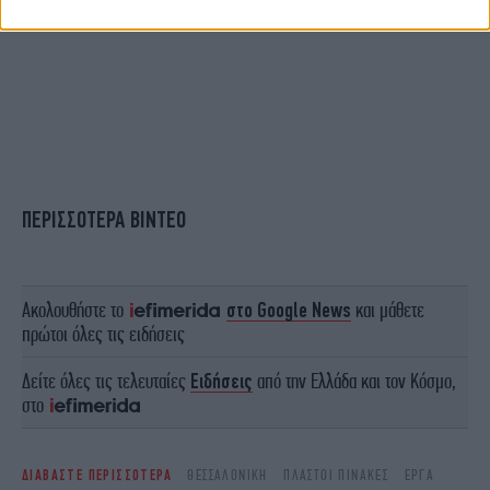
ΠΕΡΙΣΣΟΤΕΡΑ ΒΙΝΤΕΟ
Ακολουθήστε το
στο Google News
και μάθετε
πρώτοι όλες τις ειδήσεις
Δείτε όλες τις τελευταίες
Ειδήσεις
από την Ελλάδα και τον Κόσμο,
στο
ΔΙΑΒΑΣΤΕ ΠΕΡΙΣΣΟΤΕΡΑ
ΘΕΣΣΑΛΟΝΊΚΗ
ΠΛΑΣΤΟΊ ΠΊΝΑΚΕΣ
ΈΡΓΑ