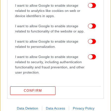
Πυροβολισμοί στη Γλυφάδα: Πώς έγινε το αιματηρό
I want to allow Google to enable storage
συμβάν με τους δύο νεκρούς -Βρέθηκε το όπλο, 2
related to analytics like cookies on web or
προσαγωγές
device identifiers in apps.
Τηλεφωνική επικοινωνία Μητσοτάκη με Πατριάρχη
I want to allow Google to enable storage
Αντιοχείας -Έτοιμη η Ελλάδα να συνδράμει όπου
related to functionality of the website or app.
χρειαστεί
I want to allow Google to enable storage
related to personalization.
I want to allow Google to enable storage
related to security, including authentication
functionality and fraud prevention, and other
user protection.
CONFIRM
Data Deletion
Data Access
Privacy Policy