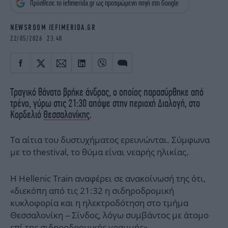
Πρόσθεσε το iefimerida.gr ως προτιμώμενη πηγή στη Google
iBOOKS
ΖΩΔΙΑ
OSCARS
THE OCEAN
NEWSROOM IEFIMERIDA.GR
MEDIA
ELAMEFORA
22/05/2026 23:48
NEWSLETTER
Τραγικό θάνατο βρήκε άνδρας, ο οποίος παρασύρθηκε από
τρένο, γύρω στις 21:30 απόψε στην περιοχή Διαλογή, στο
Κορδελιό
Θεσσαλονίκης
.
Τα αίτια του δυστυχήματος ερευνώνται. Σύμφωνα
με το thestival, το θύμα είναι νεαρής ηλικίας.
Η Hellenic Train αναφέρει σε ανακοίνωσή της ότι,
«διεκόπη από τις 21:32 η σιδηροδρομική
κυκλοφορία και η ηλεκτροδότηση στο τμήμα
Θεσσαλονίκη – Σίνδος, λόγω συμβάντος με άτομο
επί της σιδηροδρομικής γραμμής»