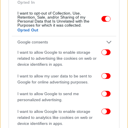
Opted In
I want to opt-out of Collection, Use,
Retention, Sale, and/or Sharing of my
ΠΕΡΙΣΣΟΤΕΡΑ ΒΙΝΤΕΟ
Personal Data that Is Unrelated with the
Purposes for which it was collected.
Opted Out
Ακολουθήστε το
στο Google News
και μάθετε
Google consents
πρώτοι όλες τις ειδήσεις
I want to allow Google to enable storage
related to advertising like cookies on web or
Δείτε όλες τις τελευταίες
Ειδήσεις
από την Ελλάδα και τον Κόσμο,
device identifiers in apps.
στο
I want to allow my user data to be sent to
Google for online advertising purposes.
ΔΙΑΒΑΣΤΕ ΠΕΡΙΣΣΟΤΕΡΑ
ΘΕΣΣΑΛΊΑ
ΠΑΡΆΣΥΡΣΗ
ΤΡΈΝΟ
ΝΕΚΡΌΣ
I want to allow Google to send me
personalized advertising.
I want to allow Google to enable storage
related to analytics like cookies on web or
device identifiers in apps.