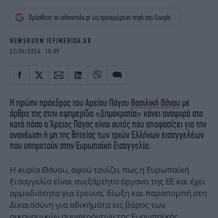
iBOOKS
ΖΩΔΙΑ
Πρόσθεσε το iefimerida.gr ως προτιμώμενη πηγή στη Google
OSCARS
THE OCEAN
MEDIA
ELAMEFORA
NEWSROOM IEFIMERIDA.GR
22/04/2026 10:09
NEWSLETTER
Η πρώην πρόεδρος του Αρείου Πάγου
Βασιλική Θάνου
με
άρθρο της στην εφημερίδα «Δημοκρατία» κάνει αναφορά στο
κατά πόσο ο Άρειος Πάγος είναι αυτός που αποφασίζει για την
ανανέωση ή μη της θητείας των τριών Ελλήνων εισαγγελέων
που υπηρετούν στην Ευρωπαϊκή Εισαγγελία.
Η κυρία Θάνου, αφού τονίζει πως η Ευρωπαϊκή
Εισαγγελία είναι ανεξάρτητο όργανο της ΕΕ και έχει
αρμοδιότητα για έρευνα, δίωξη και παραπομπή στη
Δικαιοσύνη για αδικήματα εις βάρος των
οικονομικών συμφερόντων της Ευρωπαϊκής