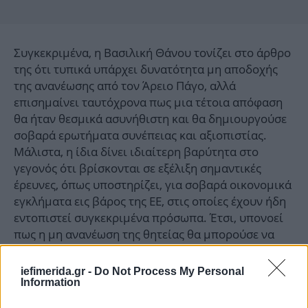
Συγκεκριμένα, η Βασιλική Θάνου τονίζει στο άρθρο
της ότι τυπικά υπάρχει δυνατότητα μη αποδοχής
της ανανέωσης από τον Άρειο Πάγο, αλλά
επισημαίνει ταυτόχρονα πως μια τέτοια απόφαση
θα ήταν θεσμικά ασυνήθιστη και θα δημιουργούσε
σοβαρά ερωτήματα συνέπειας και αξιοπιστίας.
Μάλιστα, η ίδια δίνει ιδιαίτερη βαρύτητα στο
γεγονός ότι βρίσκονται σε εξέλιξη σημαντικές
έρευνες, όπως υποστηρίζει, για σοβαρά οικονομικά
εγκλήματα εις βάρος της ΕΕ, στις οποίες έχουν ήδη
εντοπιστεί συγκεκριμένα πρόσωπα. Έτσι, υπονοεί
πως η μη ανανέωση της θητείας θα μπορούσε να
επηρεάσει τη συνέχεια ή την αξιοπιστία των
ερευνών.
iefimerida.gr -
Do Not Process My Personal
Information
Τι αναφέρει στο άρθρο της η Βασιλική Θάνου