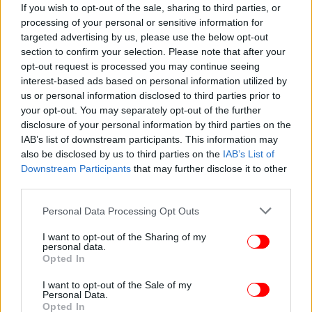
If you wish to opt-out of the sale, sharing to third parties, or
processing of your personal or sensitive information for
Χαρακτηριστικά αναφέρει: «Τουλάχιστον έξι μήνες
targeted advertising by us, please use the below opt-out
πριν από τη λήξη της πενταετούς θητείας, το
section to confirm your selection. Please note that after your
Συλλογικό Όργανο (Κολέγιο) της Ευρωπαϊκής
opt-out request is processed you may continue seeing
Εισαγγελίας, ύστερα από πρόταση του Ευρωπαίου
interest-based ads based on personal information utilized by
γενικού εισαγγελέα και κατόπιν αξιολόγησης της
us or personal information disclosed to third parties prior to
θητείας, αποφασίζει για την ανανέωση του
your opt-out. You may separately opt-out of the further
disclosure of your personal information by third parties on the
διορισμού.
IAB’s list of downstream participants. This information may
also be disclosed by us to third parties on the
IAB’s List of
Κατ’ εφαρμογή της ανωτέρω οριζόμενης
Downstream Participants
that may further disclose it to other
διαδικασίας, το Κολέγιο της Ευρωπαϊκής
third parties.
Εισαγγελίας έλαβε απόφαση τον Νοέμβριο του
Please note that this website/app uses one or more Google
Personal Data Processing Opt Outs
2025 για την ανανέωση της θητείας των Ελλήνων
services and may gather and store information including but
εντεταλμένων Ευρωπαίων εισαγγελέων, οι οποίοι
not limited to your visit or usage behaviour. You may click to
I want to opt-out of the Sharing of my
είχαν θητεία που έληγε τον Ιούνιο του 2026, ύστερα
personal data.
grant or deny consent to Google and its third-party tags to
Opted In
από αξιολόγηση του μέχρι σήμερα έργου τους.
use your data for below specified purposes in below Google
consent section.
I want to opt-out of the Sale of my
Personal Data.
Θεωρητικά μεν, το Ανώτατο Δικαστικό Συμβούλιο
Opted In