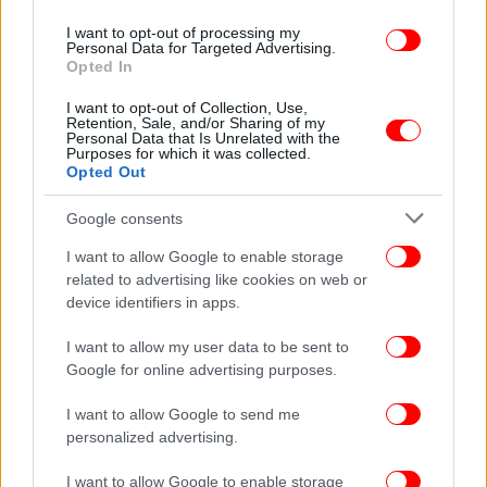
του Αρείου Πάγου, το οποίο θα συνεδριάσει εντός
του Μαΐου, θα μπορούσε να μην αποδεχθεί την
I want to opt-out of processing my
Personal Data for Targeted Advertising.
απόφαση της Ευρωπαϊκής Εισαγγελίας περί
Opted In
ανανέωσης της θητείας. Πλην, όμως, μια τέτοια
I want to opt-out of Collection, Use,
αντίθετη απόφαση θα δημιουργούσε,
Retention, Sale, and/or Sharing of my
δικαιολογημένα, πλείστα ερωτήματα, με δεδομένο
Personal Data that Is Unrelated with the
Purposes for which it was collected.
ότι ο Άρειος Πάγος έχει επιλέξει, προγενέστερα, ως
Opted Out
καταλληλότερα τα πρόσωπα αυτά. Και κυρίως, με
δεδομένο ότι βρίσκεται σε εξέλιξη η διενέργεια
Google consents
σημαντικών ερευνών για την τέλεση σοβαρών
I want to allow Google to enable storage
αδικημάτων εις βάρος των οικονομικών
related to advertising like cookies on web or
συμφερόντων της Ευρωπαϊκής Ένωσης, στις οποίες
device identifiers in apps.
έρευνες έχουν εντοπισθεί συγκεκριμένα ποινικά
πρόσωπα, τα οποία φέρονται ότι διέπραξαν
I want to allow my user data to be sent to
Google for online advertising purposes.
σοβαρές αξιόποινες πράξεις».
I want to allow Google to send me
personalized advertising.
I want to allow Google to enable storage