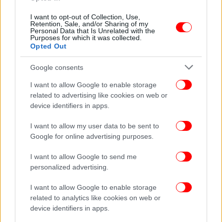
I want to opt-out of Collection, Use,
ΠΕΡΙΣΣΟΤΕΡΑ ΒΙΝΤΕΟ
Retention, Sale, and/or Sharing of my
Personal Data that Is Unrelated with the
Purposes for which it was collected.
Opted Out
Ακολουθήστε το
στο Google News
και μάθετε
Google consents
πρώτοι όλες τις ειδήσεις
I want to allow Google to enable storage
Δείτε όλες τις τελευταίες
Ειδήσεις
από την Ελλάδα και τον Κόσμο,
related to advertising like cookies on web or
στο
device identifiers in apps.
I want to allow my user data to be sent to
Google for online advertising purposes.
ΔΙΑΒΑΣΤΕ ΠΕΡΙΣΣΟΤΕΡΑ
ΘΕΣΣΑΛΟΝΊΚΗ
ΕΥΠ
ΠΡΆΚΤΟΡΕΣ
I want to allow Google to send me
personalized advertising.
I want to allow Google to enable storage
related to analytics like cookies on web or
device identifiers in apps.