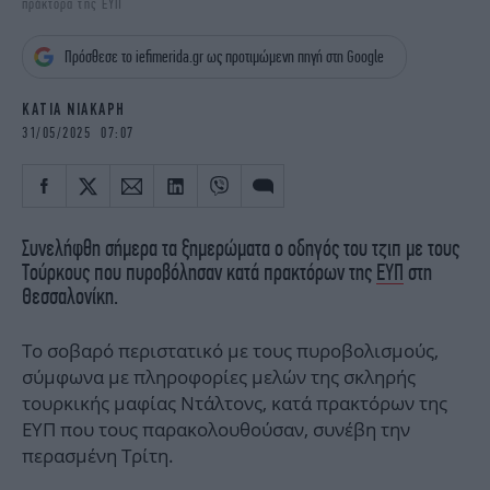
πράκτορα της ΕΥΠ
iBOOKS
ΖΩΔΙΑ
OSCARS
THE OCEAN
Πρόσθεσε το iefimerida.gr ως προτιμώμενη πηγή στη Google
MEDIA
ELAMEFORA
ΚΑΤΙΑ ΝΙΑΚΑΡΗ
NEWSLETTER
31/05/2025 07:07
Συνελήφθη σήμερα τα ξημερώματα ο οδηγός του τζιπ με τους
Τούρκους που πυροβόλησαν κατά πρακτόρων της
ΕΥΠ
στη
Θεσσαλονίκη.
Το σοβαρό περιστατικό με τους πυροβολισμούς,
σύμφωνα με πληροφορίες μελών της σκληρής
τουρκικής μαφίας Ντάλτονς, κατά πρακτόρων της
ΕΥΠ που τους παρακολουθούσαν, συνέβη την
περασμένη Τρίτη.