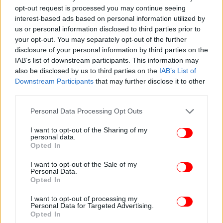
opt-out request is processed you may continue seeing
interest-based ads based on personal information utilized by
us or personal information disclosed to third parties prior to
your opt-out. You may separately opt-out of the further
disclosure of your personal information by third parties on the
IAB’s list of downstream participants. This information may
also be disclosed by us to third parties on the
IAB’s List of
Downstream Participants
that may further disclose it to other
Ειδικότερα, ο 49χρονος εντοπίστηκε κατά τη
third parties.
διάρκεια του ποδοσφαιρικού αγώνα, μέσω του
κλειστού κυκλώματος ασφαλείας του γηπέδου, να
Please note that this website/app uses one or more Google
Personal Data Processing Opt Outs
services and may gather and store information including but
παραδίδει στον ανήλικο υιό του, ηλικίας κάτω των
not limited to your visit or usage behaviour. You may click to
I want to opt-out of the Sharing of my
12 ετών, -2- φωτοβολίδες χειρός, τις οποίες
personal data.
grant or deny consent to Google and its third-party tags to
ενεργοποίησε ο ανήλικος.
Opted In
use your data for below specified purposes in below Google
consent section.
I want to opt-out of the Sale of my
Η δικογραφία σε βάρος του 49χρονου πατέρα
Personal Data.
Opted In
υποβλήθηκε στον αρμόδιο Εισαγγελέα, ενώ ο
ανήλικος δεν συνελήφθη ως ποινικά ανεύθυνος.
I want to opt-out of processing my
Personal Data for Targeted Advertising.
Opted In