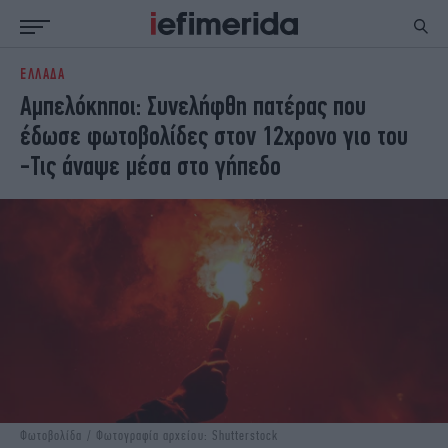
ΕΛΛΑΔΑ
ΕΙΔΗΣΕΙΣ
ΠΟΛΙΤΙΚΗ
Αμπελόκηποι: Συνελήφθη πατέρας που
NON PAPER
ΕΛΛΑΔΑ
έδωσε φωτοβολίδες στον 12χρονο γιο του
ΟΙΚΟΝΟΜΙΑ
ΚΟΣΜΟΣ
-Τις άναψε μέσα στο γήπεδο
ΠΟΛΙΤΙΣΜΟΣ
ΠΑΝΕΛΛΗΝΙΕΣ
ΖΩΗ
ΣΠΟΡ
ΓΥΝΑΙΚΑ
ENGLISH EDITION
ΠΟΛΗ
STORIES
ΕΚΛΟΓΕΣ
TRAVEL
ΤΕΧΝΟΛΟΓΙΑ
ΥΓΕΙΑ
DESIGN
ΟΛΥΜΠΙΑΚΟΙ ΑΓΩΝΕΣ
EURO
GREEN
PODCAST
iAUTOKINITO
iOPINIONS
iGASTRONOMIE
Φωτοβολίδα / Φωτογραφία αρχείου: Shutterstock