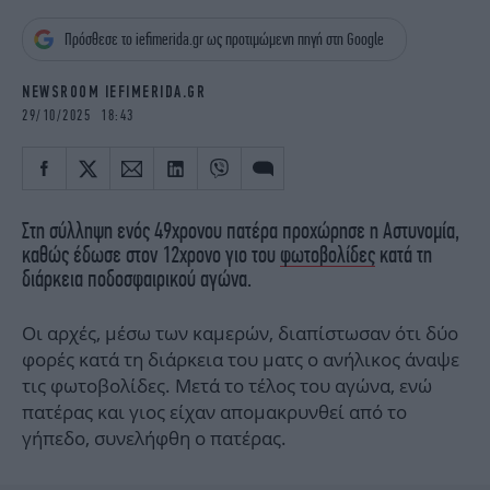
iBOOKS
ΖΩΔΙΑ
Πρόσθεσε το iefimerida.gr ως προτιμώμενη πηγή στη Google
OSCARS
THE OCEAN
MEDIA
ELAMEFORA
NEWSROOM IEFIMERIDA.GR
29/10/2025 18:43
NEWSLETTER
Στη σύλληψη ενός 49χρονου πατέρα προχώρησε η Αστυνομία,
καθώς έδωσε στον 12χρονο γιο του
φωτοβολίδες
κατά τη
διάρκεια ποδοσφαιρικού αγώνα.
Οι αρχές, μέσω των καμερών, διαπίστωσαν ότι δύο
φορές κατά τη διάρκεια του ματς ο ανήλικος άναψε
τις φωτοβολίδες. Μετά το τέλος του αγώνα, ενώ
πατέρας και γιος είχαν απομακρυνθεί από το
γήπεδο, συνελήφθη ο πατέρας.