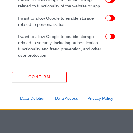
ΠΕΡΙΣΣΟΤΕΡΑ ΒΙΝΤΕΟ
related to functionality of the website or app.
I want to allow Google to enable storage
related to personalization.
Ακολουθήστε το
στο Google News
και μάθετε
πρώτοι όλες τις ειδήσεις
I want to allow Google to enable storage
related to security, including authentication
Δείτε όλες τις τελευταίες
Ειδήσεις
από την Ελλάδα και τον Κόσμο,
functionality and fraud prevention, and other
στο
user protection.
ΔΙΑΒΑΣΤΕ ΠΕΡΙΣΣΟΤΕΡΑ
ΠΑΤΈΡΑΣ
ΓΙΟΣ
ΦΩΤΟΒΟΛΊΔΑ
CONFIRM
Data Deletion
Data Access
Privacy Policy