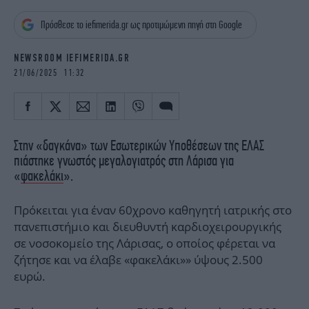
iBOOKS
ΖΩΔΙΑ
Πρόσθεσε το iefimerida.gr ως προτιμώμενη πηγή στη Google
OSCARS
THE OCEAN
MEDIA
ELAMEFORA
NEWSROOM IEFIMERIDA.GR
21/06/2025 11:32
NEWSLETTER
Στην «δαγκάνα» των Εσωτερικών Υποθέσεων της ΕΛΑΣ
πιάστηκε γνωστός μεγαλογιατρός στη Λάρισα για
«
φακελάκι
».
Πρόκειται για έναν 60χρονο καθηγητή ιατρικής στο
πανεπιστήμιο και διευθυντή καρδιοχειρουργικής
σε νοσοκομείο της Λάρισας, ο οποίος φέρεται να
ζήτησε και να έλαβε «φακελάκι»» ύψους 2.500
ευρώ.