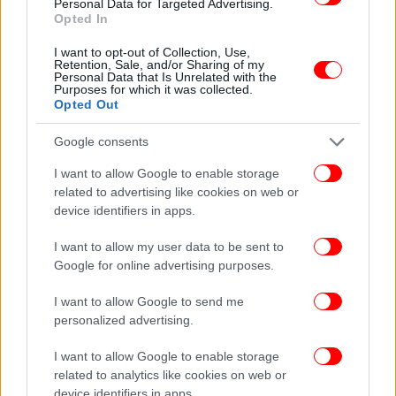
Personal Data for Targeted Advertising.
Opted In
I want to opt-out of Collection, Use,
Retention, Sale, and/or Sharing of my
ΠΕΡΙΣΣΟΤΕΡΑ ΒΙΝΤΕΟ
Personal Data that Is Unrelated with the
Purposes for which it was collected.
Opted Out
Google consents
Ακολουθήστε το
στο Google News
και μάθετε
πρώτοι όλες τις ειδήσεις
I want to allow Google to enable storage
related to advertising like cookies on web or
Δείτε όλες τις τελευταίες
Ειδήσεις
από την Ελλάδα και τον Κόσμο,
device identifiers in apps.
στο
I want to allow my user data to be sent to
Google for online advertising purposes.
ΔΙΑΒΑΣΤΕ ΠΕΡΙΣΣΟΤΕΡΑ
ΦΑΚΕΛΆΚΙ
ΓΙΑΤΡΌΣ
ΣΎΛΛΗΨΗ
I want to allow Google to send me
personalized advertising.
I want to allow Google to enable storage
related to analytics like cookies on web or
device identifiers in apps.