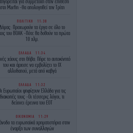
τηγορείται για συμμετοχή στην επίθεση
στη Marfin -Θα απολογηθεί την Τρίτη
ΠΟΛΙΤΙΚΗ
11:38
Δήμας: Προχωρούν τα έργα σε όλο το
κος του ΒΟΑΚ -Πότε θα δοθούν τα πρώτα
10 χλμ.
ΕΛΛΑΔΑ
11:34
νές χάους στη Θήβα: Πήρε το αυτοκίνητό
του και άρχισε να εμβολίζει το ΙΧ
αλλοδαπού, μετά από καβγά
ΕΛΛΑΔΑ
11:32
Οι Ευρωπαίοι ψηφίζουν Ελλάδα για τις
διακοπές τους -Οι τέσσερις λόγοι, τι
δείχνει έρευνα του ΕΟΤ
ΟΙΚΟΝΟΜΙΑ
11:29
άνοδο τα ευρωπαϊκά χρηματιστήρια στην
έναρξη των συναλλαγών