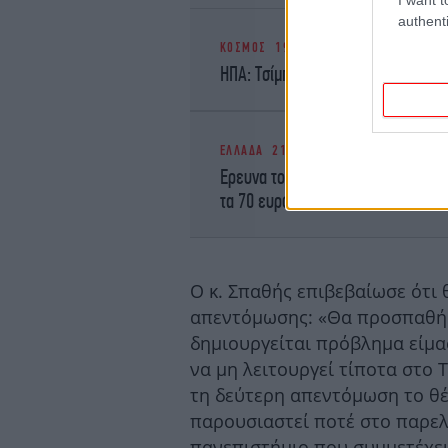
authenti
ΚΟΣΜΟΣ
19/09/2019 12:35
ΗΠΑ: Τσίμπημα κουνουπιού άφησε 
ΕΛΛΑΔΑ
21/09/2019 09:46
Ερευνα του ΑΠΘ: Τα παράλογα της 
τα 70 ευρώ
Ο κ. Σπαθής επιβεβαίωσε ότι 
απεντόμωσης: «Θα προσπαθήσο
δημιουργείται πρόβλημα είμα
να μη λειτουργεί τίποτα στο 
τη δεύτερη απεντόμωση το θέμ
παρουσιαστεί ποτέ στο παρελθ
πανεπιστήμιο που συμμετέχει