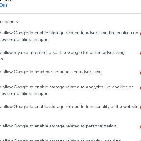
ς στο ΑΠΕ-ΜΠΕ.
Out
Λέ
πεντόμωσης
consents
o allow Google to enable storage related to advertising like cookies on
Υποθέσεων του ΑΠΘ, Ανδρέας
evice identifiers in apps.
Τ
 εταιρεία που έχει αναλάβει την
o allow my user data to be sent to Google for online advertising
ου έχει και τη συμβατική υποχρέωση
α
s.
ι ξεκίνησε τη διαδικασία εδώ στο Χημείο
ρωσαν όμως δεν θα επιτευχθεί η
to allow Google to send me personalized advertising.
ια φορά και θα χρειαστεί να γίνει
ως «κλείσαμε το χημείο για δύο ημέρες και
o allow Google to enable storage related to analytics like cookies on
Γι
evice identifiers in apps.
νακλείσουμε».
o allow Google to enable storage related to functionality of the website
Μ
o allow Google to enable storage related to personalization.
ό
 ο φωτισμός με στόχο την ασφάλεια
o allow Google to enable storage related to security, including