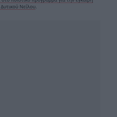
 Δυτικού Νείλου
.
Μα
δρά
γ
Η Έ
κ
Σ
τ