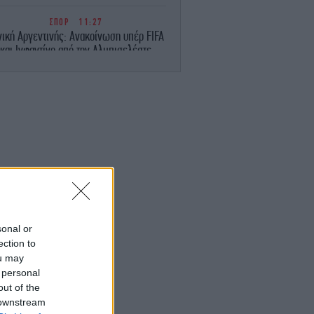
ΣΠΟΡ
11:27
νική Αργεντινής: Ανακοίνωση υπέρ FIFA
και Ινφαντίνο από την Αλμπισελέστε
ΖΩΗ
11:23
 Τζίνα Ντέιβις χωρίς ίχνος ρυτίδας στα
70: Τι λέει ειδικός για τη νεανική της
εμφάνιση -Απλό το μυστικό της, το
αποκάλυψε η ίδια
ΠΟΛΙΤΙΚΗ
11:22
ις 9 Σεπτεμβρίου ο Αλέξης Τσίπρας στη
ΔΕΘ -Στις 2 του μήνα παρουσιάζει το
οικονομικό πρόγραμμα της ΕΛΑΣ
sonal or
ection to
ΠΟΛΙΤΙΚΗ
11:20
ou may
ΣΟΚ: Βαφτίζουν «επιτυχία» τη μεταφορά
 personal
του λογαριασμού της Ρήτρας Διαφυγής
στους πολίτες
out of the
 downstream