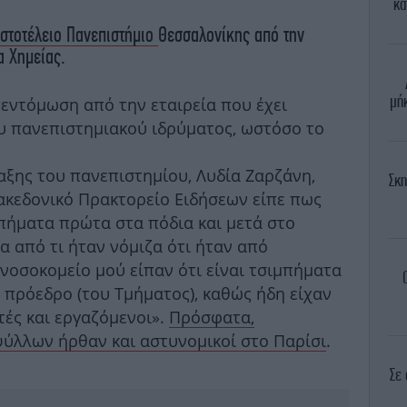
κα
ιστοτέλειο Πανεπιστήμιο
Θεσσαλονίκης από την
α Χημείας.
μή
εντόμωση από την εταιρεία που έχει
υ πανεπιστημιακού ιδρύματος, ωστόσο το
ξης του πανεπιστημίου, Λυδία Ζαρζάνη,
Σκη
ακεδονικό Πρακτορείο Ειδήσεων είπε πως
μπήματα πρώτα στα πόδια και μετά στο
α από τι ήταν νόμιζα ότι ήταν από
νοσοκομείο μού είπαν ότι είναι τσιμπήματα
πρόεδρο (του Τμήματος), καθώς ήδη είχαν
τές και εργαζόμενοι».
Πρόσφατα,
ψύλλων ήρθαν και αστυνομικοί στο Παρίσι
.
Σε 