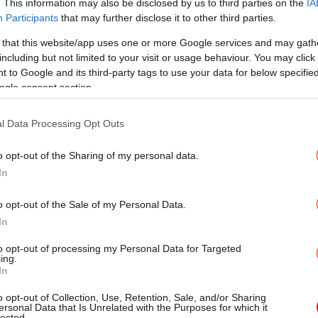
. This information may also be disclosed by us to third parties on the
IA
Participants
that may further disclose it to other third parties.
Ο
Τ
 that this website/app uses one or more Google services and may gath
including but not limited to your visit or usage behaviour. You may click 
 to Google and its third-party tags to use your data for below specifi
ogle consent section.
Ηλε
Έλ
l Data Processing Opt Outs
μενους και φοιτητές στο
o opt-out of the Sharing of my personal data.
In
, κάποιοι συνάδελφοι και εργαζόμενοι μου
π
o opt-out of the Sale of my Personal Data.
που μοιάζουν να είναι από ψύλλους. Την
In
πήρχαν ψύλλοι σε πάρα πολλούς χώρους στο
αι ειδοποιήσαμε την υπηρεσία καθαριότητας
to opt-out of processing my Personal Data for Targeted
ing.
σία απεντόμωσης. Παρασκευή και Δευτέρα
In
κα
αθώς είναι πολλοί οι χώροι και έπρεπε να
o opt-out of Collection, Use, Retention, Sale, and/or Sharing
ρόεδρος του Τμήματος Χημείας του ΑΠΘ,
ersonal Data that Is Unrelated with the Purposes for which it
lected.