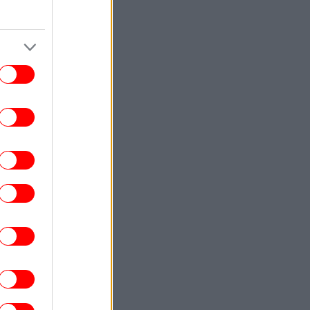
ΕΛΛΑΔΑ
10:59
Στο Α' Νεκροταφείο το μνημόσυνο της
νας Σαμαρά, έναν χρόνο από τον θάνατό
της
ΕΛΛΑΔΑ
10:53
ροχαίο στις Σέρρες: Βίντεο σοκ από τη
στιγμή της σφοδρής σύγκρουσης του
υτοκινήτου με φορτηγό -Νεκροί μητέρα
και γιος
ΣΠΟΡ
10:49
Το εντυπωσιακό σώμα... φέτες του
αμπουσέλε πριν τις προπονήσεις με τον
Παναθηναϊκό [εικόνες]
ΚΟΣΜΟΣ
10:47
Θρίλερ με σενάρια για την υγεία του
οτζτάμπα Χαμενεΐ στο Ιράν -Αναφορές
τι μπορεί να πεθάνει ανά πάσα στιγμή