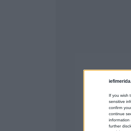
iefimerida
If you wish 
sensitive in
confirm you
continue se
information 
further disc