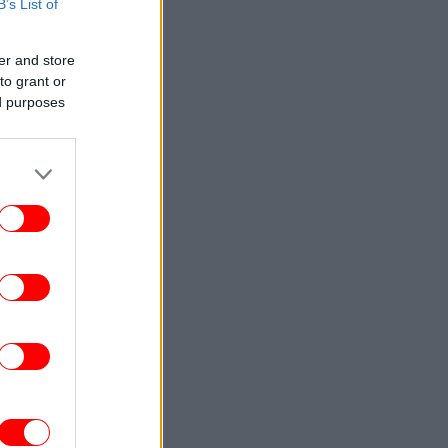
B’s List of
ΓΥΝΑΙΚΑ
11:17
ύτε μπαλαρίνες ούτε γόβες: Η Κένταλ
ζένερ επαναφέρει τα «ξεπερασμένα»
er and store
παπούτσια που γίνονται ξανά τάση
to grant or
ed purposes
ΟΙΚΟΝΟΜΙΑ
11:13
κτρονικό «μάτι» σαρώνει τις παραλίες:
εγχοι με drones και MyCoast -Πρόστιμα
και σφραγίσεις
ΕΛΛΑΔΑ
11:02
Συνολάκης-Καραγιάννης: «Οι μεγάλες
πυρκαγιές κερδίζονται πριν ανάψει η
ρώτη σπίθα» -Οι 5 παρεμβάσεις-τομές
που προτείνουν
ΓΥΝΑΙΚΑ
10:59
Η τσάντα από τα Marks & Spencer που
νείς δεν θα πιστεύει ότι κοστίζει κάτω
από 10 ευρώ