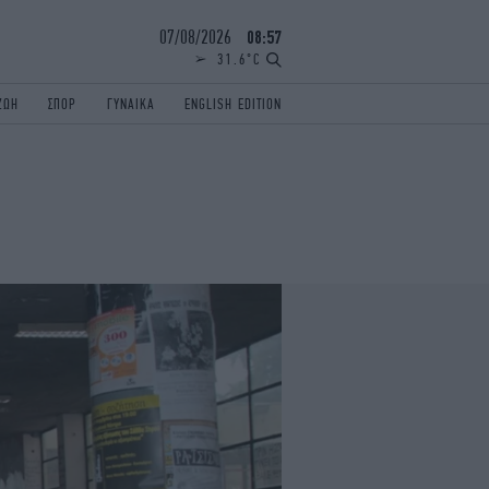
07/08/2026
08:57
31.6°C
ΖΩΗ
ΣΠΟΡ
ΓΥΝΑΙΚΑ
ENGLISH EDITION
ΕΛΛΑΔΑ
ΠΑΝΕΛΛΗΝΙΕΣ
ENGLISH EDITION
TRAVEL
ΟΛΥΜΠΙΑΚΟΙ ΑΓΩΝΕΣ
iAUTOKINITO
ΖΩΔΙΑ
ELAMEFORA