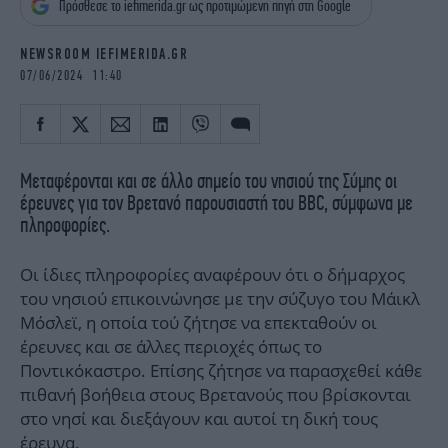
Πρόσθεσε το iefimerida.gr ως προτιμώμενη πηγή στη Google
iBOOKS
ΖΩΔΙΑ
OSCARS
THE OCEAN
NEWSROOM IEFIMERIDA.GR
MEDIA
ELAMEFORA
07/06/2024 11:40
NEWSLETTER
Μεταφέρονται και σε άλλο σημείο του νησιού της Σύμης οι
έρευνες για τον Βρετανό παρουσιαστή του BBC, σύμφωνα με
πληροφορίες.
Οι ίδιες πληροφορίες αναφέρουν ότι ο δήμαρχος
του νησιού επικοινώνησε με την σύζυγο του Μάικλ
Μόσλεϊ, η οποία τού ζήτησε να επεκταθούν οι
έρευνες και σε άλλες περιοχές όπως το
Ποντικόκαστρο. Επίσης ζήτησε να παρασχεθεί κάθε
πιθανή βοήθεια στους Βρετανούς που βρίσκονται
στο νησί και διεξάγουν και αυτοί τη δική τους
έρευνα.