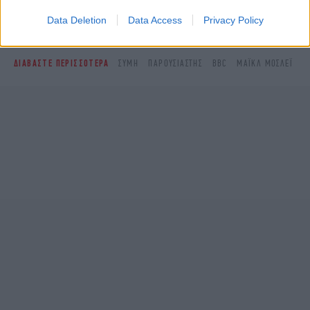
Δείτε όλες τις τελευταίες
Ειδήσεις
από την Ελλάδα και τον Κόσμο,
στο
Data Deletion
Data Access
Privacy Policy
ΔΙΑΒΑΣΤΕ ΠΕΡΙΣΣΟΤΕΡΑ
ΣΎΜΗ
ΠΑΡΟΥΣΙΑΣΤΉΣ
BBC
ΜΑΪΚΛ ΜΟΣΛΕΪ