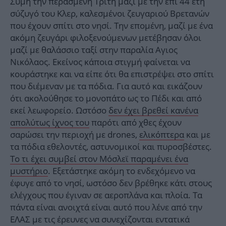
Σύμη την περασμένη Τρίτη μαζί με την επί 44 έτη
σύζυγό του Κλερ, καλεσμένοι ζευγαριού Βρετανών
που έχουν σπίτι στο νησί. Την επομένη, μαζί με ένα
ακόμη ζευγάρι φιλοξενούμενων μετέβησαν όλοι
μαζί με θαλάσσιο ταξί στην παραλία Αγιος
Νικόλαος. Εκείνος κάποια στιγμή φαίνεται να
κουράστηκε και να είπε ότι θα επιστρέψει στο σπίτι
που διέμεναν με τα πόδια. Για αυτό και εικάζουν
ότι ακολούθησε το μονοπάτο ως το Πέδι και από
εκεί λεωφορείο. Ωστόσο
δεν έχει βρεθεί κανένα
απολύτως ίχνος του
παρότι από χθες έχουν
σαρώσει την περιοχή με drones,
ελικόπτερα
και με
τα πόδια εθελοντές, αστυνομικοί και πυροσβέστες.
Το τι έχει συμβεί στον Μόσλεϊ παραμένει ένα
μυστήριο
. Εξετάστηκε ακόμη το ενδεχόμενο να
έφυγε από το νησί, ωστόσο δεν βρέθηκε κάτι στους
ελέγχους που έγιναν σε αεροπλάνα και πλοία. Τα
πάντα είναι ανοιχτά είναι αυτό που λένε από την
ΕΛΑΣ με τις έρευνες να συνεχίζονται εντατικά