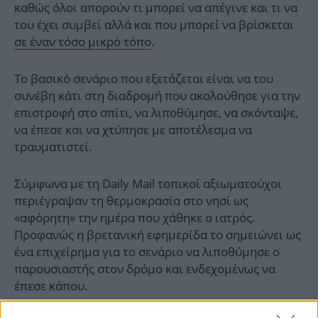
καθώς όλοι απορούν τι μπορεί να απέγινε και τι να
του έχει συμβεί αλλά και που μπορεί να βρίσκεται
σε έναν τόσο μικρό τόπο
.
Το βασικό σενάριο που εξετάζεται είναι να του
συνέβη κάτι στη διαδρομή που ακολούθησε για την
επιστροφή στο σπίτι, να λιποθύμησε, να σκόνταψε,
να έπεσε και να χτύπησε με αποτέλεσμα να
τραυματιστεί.
Σύμφωνα με τη Daily Mail τοπικοί αξιωματούχοι
περιέγραψαν τη θερμοκρασία στο νησί ως
«αφόρητη» την ημέρα που χάθηκε ο ιατρός.
Προφανώς η βρετανική εφημερίδα το σημειώνει ως
ένα επιχείρημα για το σενάριο να λιποθύμησε ο
παρουσιαστής στον δρόμο και ενδεχομένως να
έπεσε κάπου.