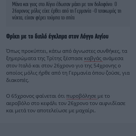
Μάνα και γιος στο Αίγιο έδωσαν μάχη με τον δολοφόνο: Ο
26χρονος μόλις είχε έρθει από τη Γερμανία -Ο τσακωμός τη
νύχτα, είχαν φέρει τούμπα το σπίτι
Φρίκη με το διπλό έγκλημα στον Λόγγο Αιγίου
Όπως προκύπτει, κάτω από άγνωστες συνθήκες, τα
ξημερώματα της Τρίτης ξέσπασε
καβγάς
ανάμεσα
στον Ιταλό και στον 26χρονο γιο της 54χρονης ο
οποίος μόλις ήρθε από τη Γερμανία όπου ζούσε, για
διακοπές.
Ο 65χρονος φαίνεται ότι
πυροβόλησε
με το
αεροβόλο στο κεφάλι τον 26χρονο τον αιφνιδίασε
και μετά τον αποτελείωσε με μαχαίρι.