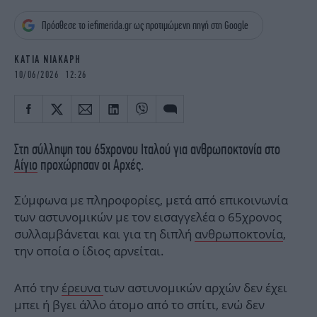
iBOOKS
ΖΩΔΙΑ
Πρόσθεσε το iefimerida.gr ως προτιμώμενη πηγή στη Google
OSCARS
THE OCEAN
MEDIA
ELAMEFORA
ΚΑΤΙΑ ΝΙΑΚΑΡΗ
10/06/2026 12:26
NEWSLETTER
Στη σύλληψη του 65χρονου Ιταλού για ανθρωποκτονία στο
Αίγιο
προχώρησαν οι Αρχές.
Σύμφωνα με πληροφορίες, μετά από επικοινωνία
των αστυνομικών με τον εισαγγελέα ο 65χρονος
συλλαμβάνεται και για τη διπλή
ανθρωποκτονία
,
την οποία ο ίδιος αρνείται.
Από την
έρευνα
των αστυνομικών αρχών δεν έχει
μπει ή βγει άλλο άτομο από το σπίτι, ενώ δεν