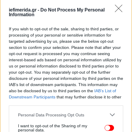
iefimerida.gr -
Do Not Process My Personal
Ο Ιταλός ήταν γεμάτος
αμυχές
, ενώ βρέθηκε μια
Information
μπλούζα με στάμπες από αίμα την οποία είχε
προσπαθήσει να πλύνει ο 65χρονος.
If you wish to opt-out of the sale, sharing to third parties, or
processing of your personal or sensitive information for
targeted advertising by us, please use the below opt-out
section to confirm your selection. Please note that after your
opt-out request is processed you may continue seeing
interest-based ads based on personal information utilized by
us or personal information disclosed to third parties prior to
your opt-out. You may separately opt-out of the further
disclosure of your personal information by third parties on the
IAB’s list of downstream participants. This information may
also be disclosed by us to third parties on the
IAB’s List of
Downstream Participants
that may further disclose it to other
third parties.
Please note that this website/app uses one or more Google
Personal Data Processing Opt Outs
services and may gather and store information including but
not limited to your visit or usage behaviour. You may click to
I want to opt-out of the Sharing of my
personal data.