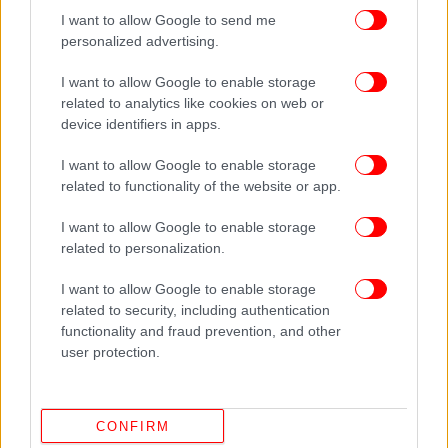
I want to allow Google to send me
personalized advertising.
ΟΛΕΣ ΟΙ ΕΙΔΗΣΕΙΣ
I want to allow Google to enable storage
Πανελλαδικές 2026: Αγωνία για 100.000 υποψηφίους
related to analytics like cookies on web or
device identifiers in apps.
-Γρίφος οι βάσεις, ποια είναι τα πρώτα σενάρια ανά πεδίο
Συζήτηση υψηλού επιπέδου Μητσοτάκη-Αμανπούρ
I want to allow Google to enable storage
στην εκδήλωση για τα 15 χρόνια iefimerida.gr: Από τον
related to functionality of the website or app.
Βενιζέλο και την Ουκρανία μέχρι τo AI
I want to allow Google to enable storage
Το Ελ Νίνιο άρχισε να σχηματίζεται στον Ειρηνικό και
related to personalization.
μπορεί να εξελιχθεί σε ένα από τα ισχυρότερα που έχουν
καταγραφεί -Τι μπορεί να φέρει
I want to allow Google to enable storage
related to security, including authentication
functionality and fraud prevention, and other
user protection.
CONFIRM