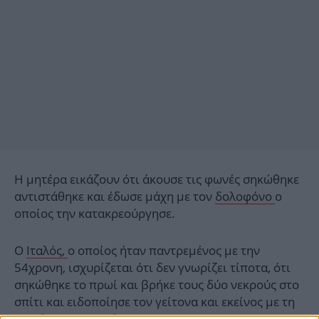
Η μητέρα εικάζουν ότι άκουσε τις φωνές σηκώθηκε
αντιστάθηκε και έδωσε μάχη με τον
δολοφόνο
ο
οποίος την κατακρεούργησε.
Ο
Ιταλός,
ο οποίος ήταν παντρεμένος με την
54χρονη, ισχυρίζεται ότι δεν γνωρίζει τίποτα, ότι
σηκώθηκε το πρωί και βρήκε τους δύο νεκρούς στο
σπίτι και ειδοποίησε τον γείτονα και εκείνος με τη
σειρά του τις Αρχές.