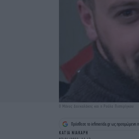
Ο Μάνος Δασκαλάκης και η Ρούλα Πισπιρίγκου
Πρόσθεσε το iefimerida.gr ως προτιμώμενη π
ΚΑΤΙΑ ΝΙΑΚΑΡΗ