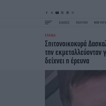
ΕΙΔΗΣΕΙΣ
ΠΟΛΙΤΙΚΗ
NON PAP
ΕΛΛΑΔΑ
ΕΙΔΗΣΕΙΣ
Π
Σπιτονοικοκυρά Δασκα
ΟΙΚΟΝΟΜΙΑ
Κ
την εκμεταλλεύονταν γ
ΖΩΗ
Σ
ΠΟΛΗ
S
δείχνει η έρευνα
ΤΕΧΝΟΛΟΓΙΑ
Υ
EURO
G
iOPINIONS
i
OSCARS
T
NEWSLETTER