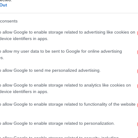
Ψυ
Out
ως η έρευνα βρίσκεται σε πρώιμο στάδιο.
consents
ρει χρόνο. Τότε είχε αντιμετωπιστεί ως ένας
α».
o allow Google to enable storage related to advertising like cookies on
evice identifiers in apps.
o allow my user data to be sent to Google for online advertising
s.
Cr
to allow Google to send me personalized advertising.
απο
o allow Google to enable storage related to analytics like cookies on
evice identifiers in apps.
Π
α
o allow Google to enable storage related to functionality of the website
απα
o allow Google to enable storage related to personalization.
Λ
υπ
o allow Google to enable storage related to security, including