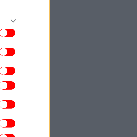
χρολουσία από τα στοιχεία του ΟΟΣΑ για
το διαθέσιμο εισόδημα
ΚΟΣΜΟΣ
18:21
Οι Χούθι επιβεβαιώνουν επιθέσεις σε
πολλά στρατόπεδα στην Υεμένη
-Τουλάχιστον 30 νεκροί
ΟΙΚΟΝΟΜΙΑ
18:15
ediaBank: Υψηλοί ρυθμοί ανάπτυξης και
νέα ρεκόρ επιδόσεων -Τα οικονομικά
τελέσματα του A’ Εξαμήνου για το 2026
ΑΥΤΟΚΙΝΗΤΟ
18:14
ρόστιμο έως 350 ευρώ αν μεταφέρεις
υτά τα αντικείμενα στο αυτοκίνητο -Τι
γορεύεται, πότε σε τιμωρεί ο νέος ΚΟΚ
ΣΠΟΡ
18:13
ιβάι Γκαρσία: «Μου έλειψε η Ελλάδα,
άρχει όραμα στον Παναθηναϊκό - Θέλω