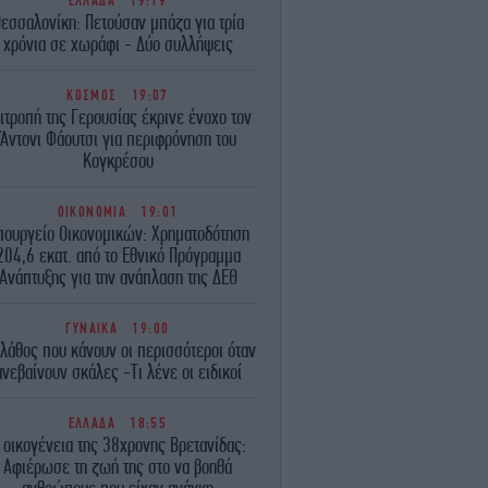
ΕΛΛΑΔΑ
19:19
εσσαλονίκη: Πετούσαν μπάζα για τρία
χρόνια σε χωράφι - Δύο συλλήψεις
ΚΟΣΜΟΣ
19:07
ιτροπή της Γερουσίας έκρινε ένοχο τον
Άντονι Φάουτσι για περιφρόνηση του
Κογκρέσου
ΟΙΚΟΝΟΜΙΑ
19:01
πουργείο Οικονομικών: Χρηματοδότηση
204,6 εκατ. από το Εθνικό Πρόγραμμα
Ανάπτυξης για την ανάπλαση της ΔΕΘ
ΓΥΝΑΙΚΑ
19:00
 λάθος που κάνουν οι περισσότεροι όταν
ανεβαίνουν σκάλες -Τι λένε οι ειδικοί
ΕΛΛΑΔΑ
18:55
 οικογένεια της 38χρονης Βρετανίδας:
Αφιέρωσε τη ζωή της στο να βοηθά