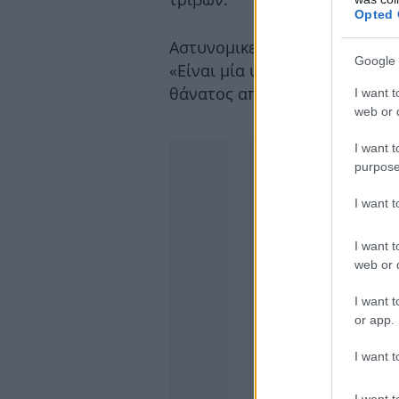
Opted 
Αστυνομικες πηγές εξηγούν π
Google 
«Είναι μία υπόθεση που θα πά
θάνατος από παθολογικά αίτι
I want t
web or d
I want t
purpose
I want 
I want t
web or d
I want t
or app.
I want t
I want t