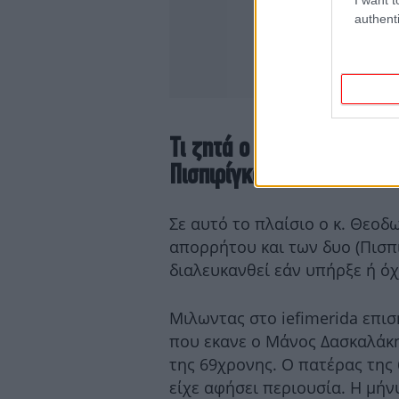
authenti
Τι ζητά ο δικηγόρος της 
Πισπιρίγκου-Δασκαλάκη
Σε αυτό το πλαίσιο ο κ. Θεο
απορρήτου και των δυο (Πισπι
διαλευκανθεί εάν υπήρξε ή όχ
Μιλωντας στο iefimerida επισ
που εκανε ο Μάνος Δασκαλάκη
της 69χρονης. Ο πατέρας της 
είχε αφήσει περιουσία. Η μήν