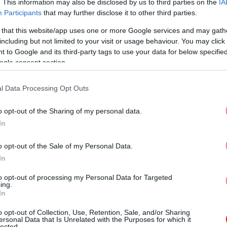
. This information may also be disclosed by us to third parties on the
IA
ιας της σπιτονοικοκυράς ζητά να
20
Participants
that may further disclose it to other third parties.
υ Μάνου Δασκαλάκη
μ
 that this website/app uses one or more Google services and may gath
including but not limited to your visit or usage behaviour. You may click 
ασκαλάκη ζητά να διερευνήσουν οι αρχές, ο
 to Google and its third-party tags to use your data for below specifi
ogle consent section.
ουλος, που εκπροσωπεί συγγενείς της
Χ
υ εν διαστάσει ζευγαριού, που έφυγε από τη
Τμή
l Data Processing Opt Outs
0.
o opt-out of the Sharing of my personal data.
λειας Πατρών έχουν ξεκινήσει
έρευνα με
In
της επήλθε από παθολογικά
ά αν ο θάνατος
γεια.
o opt-out of the Sale of my Personal Data.
In
ίς της 69χρονης, θα αναζητήσουν οικονομικά
Ο
to opt-out of processing my Personal Data for Targeted
ης. Θα διερευνηθεί επίσης
ing.
εάν υπήρχαν
το
In
. Εάν
ς 33χρονης Ρούλας Πισπιρίγκου
ήρχαν θα εξεταστεί η φύση αυτών των
o opt-out of Collection, Use, Retention, Sale, and/or Sharing
ersonal Data that Is Unrelated with the Purposes for which it
lected.