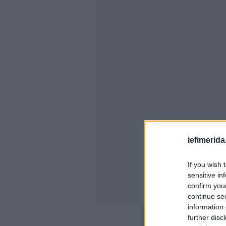
iefimerida
If you wish 
sensitive in
confirm you
continue se
information 
further disc