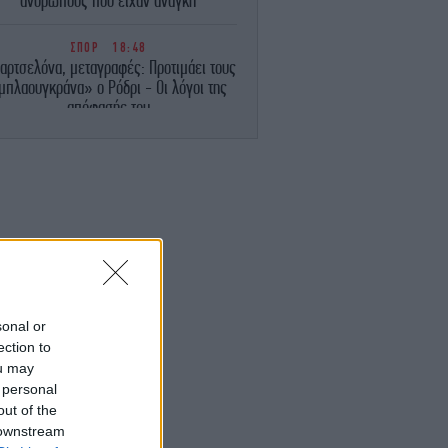
ανθρώπους που είχαν ανάγκη
ΣΠΟΡ
18:48
αρτσελόνα, μεταγραφές: Προτιμάει τους
μπλαουγκράνα» ο Ρόδρι - Οι λόγοι της
απόφασής του
ΓΥΝΑΙΚΑ
18:47
ιο φωτεινό βλέμμα: Τα 2 προϊόντα που
ηθούν σε μαύρους κύκλους και πρήξιμο
κάτω από τα μάτια
ΠΟΛΙΤΙΚΗ
18:46
ΕΛΑΣ: Βιομηχανία κοροϊδίας από τον κ.
ητσοτάκη -Ξαναπαρουσιάζει ως σχέδιο
τις ίδιες ανεκπλήρωτες υποσχέσεις
sonal or
ection to
ou may
ΖΩΗ
18:39
Αποστολία Ζώη απολαμβάνει τα κύματα:
 personal
«Χαρούμενη, γεμάτη αλμύρα…»
out of the
 downstream