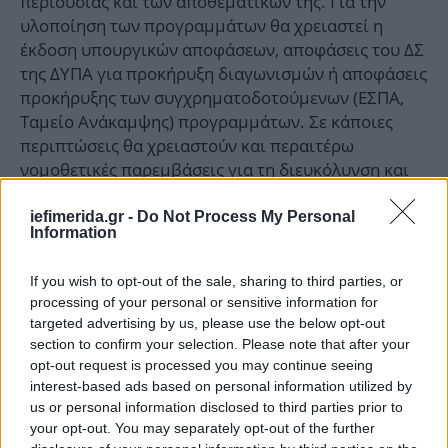
περιουσίας και των αποθεματικών της. Για την
υλοποίηση των προγραμμάτων θα χρειαστεί η
έκδοση υπουργικών αποφάσεων, αποφάσεις του ΔΣ
της ΔΥΠΑ για προκήρυξη διαγωνισμών ή αποφάσεις
προκήρυξης των συγχρηματοδοτούμενων (ΕΣΠΑ,
Ταμείο Ανάκαμψης) προγραμμάτων. Σε κάποιες
περιπτώσεις θα χρειαστούν και περαιτέρω
νομοθετικές παρεμβάσεις για τη διευκόλυνση και
επιτάχυνση του όλου εγχειρήματος.
iefimerida.gr -
Do Not Process My Personal
Information
4. Η αντιπολίτευση σας κατηγορεί ότι χαρίζετε
τη δημόσια περιουσία σε μεγαλοεργολάβους
If you wish to opt-out of the sale, sharing to third parties, or
με την κοινωνική αντιπαροχή. Τι απαντάτε;
processing of your personal or sensitive information for
targeted advertising by us, please use the below opt-out
Με το νέο θεσμό της «κοινωνικής αντιπαροχής»,
section to confirm your selection. Please note that after your
opt-out request is processed you may continue seeing
διατίθεται η αδρανής ακίνητη περιουσία του
interest-based ads based on personal information utilized by
δημοσίου, χωρίς να χάνεται η κυριότητα της γης, σε
us or personal information disclosed to third parties prior to
μακροχρόνιες παραχωρήσεις προς ιδιώτες που
your opt-out. You may separately opt-out of the further
εξασφαλίζουν με συμβατικές υποχρεώσεις την