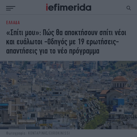
ΕΛΛΑΔΑ
ΕΙΔΗΣΕΙΣ
ΠΟΛΙΤΙΚΗ
«Σπίτι μου»: Πώς θα αποκτήσουν σπίτι νέοι
NON PAPER
ΕΛΛΑΔΑ
και ευάλωτοι -Οδηγός με 19 ερωτήσεις-
ΟΙΚΟΝΟΜΙΑ
ΚΟΣΜΟΣ
απαντήσεις για το νέο πρόγραμμα
ΠΟΛΙΤΙΣΜΟΣ
ΠΑΝΕΛΛΗΝΙΕΣ
ΖΩΗ
ΣΠΟΡ
ΓΥΝΑΙΚΑ
ENGLISH EDITION
ΠΟΛΗ
STORIES
ΕΚΛΟΓΕΣ
TRAVEL
ΤΕΧΝΟΛΟΓΙΑ
ΥΓΕΙΑ
DESIGN
ΟΛΥΜΠΙΑΚΟΙ ΑΓΩΝΕΣ
EURO
GREEN
PODCAST
iAUTOKINITO
iOPINIONS
iGASTRONOMIE
Φωτογραφία: ΚΟΝΤΑΡΙΝΗΣ/EUROKINISSI