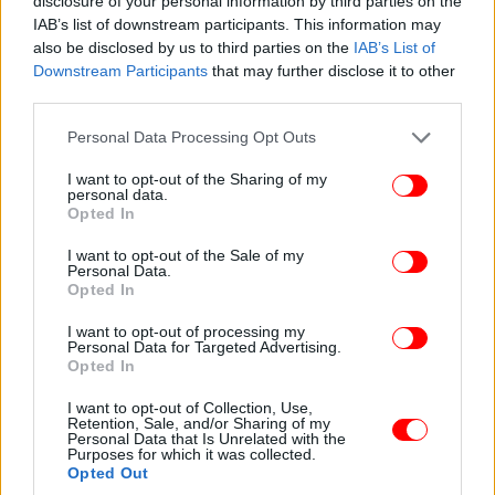
disclosure of your personal information by third parties on the
κατασκευή σύγχρονων κατοικιών οι οποίες θα
IAB’s list of downstream participants. This information may
διατεθούν με φθηνά ενοίκια. Πρόκειται για την πιο
also be disclosed by us to third parties on the
IAB’s List of
διαδεδομένη πρακτική κοινωνικής στέγης που έχει
Downstream Participants
that may further disclose it to other
third parties.
εξασφαλίσει το 20-25% των ακινήτων πχ στην
Αυστρία ή την Ολλανδία να διατίθενται με
Please note that this website/app uses one or more Google
Personal Data Processing Opt Outs
ρυθμισμένα χαμηλά ενοίκια. Παρόμοιες
services and may gather and store information including but
πρωτοβουλίες έχουν αναληφθεί και στη
not limited to your visit or usage behaviour. You may click to
I want to opt-out of the Sharing of my
personal data.
σοσιαλιστική Ισπανία. Δεν το γνωρίζουν άραγε
grant or deny consent to Google and its third-party tags to
Opted In
use your data for below specified purposes in below Google
αυτοί που ασκούν εύκολη κριτική;
consent section.
I want to opt-out of the Sale of my
Personal Data.
Opted In
I want to opt-out of processing my
Personal Data for Targeted Advertising.
Opted In
I want to opt-out of Collection, Use,
Retention, Sale, and/or Sharing of my
Personal Data that Is Unrelated with the
Purposes for which it was collected.
Opted Out