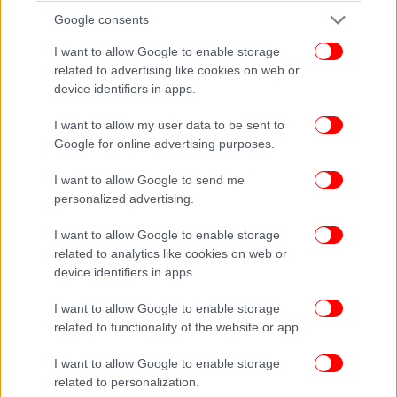
Google consents
I want to allow Google to enable storage
related to advertising like cookies on web or
device identifiers in apps.
Με την κοινωνική αντιπαροχή το Δημόσιο εισφέρει
I want to allow my user data to be sent to
ακίνητα που δεν χρησιμοποιεί και μένουν
Google for online advertising purposes.
αναξιοποίητα, οι ιδιώτες μετά από διαγωνισμό
αναλαμβάνουν με δικές τους δαπάνες και με
I want to allow Google to send me
κρατικές προδιαγραφές, να χτίσουν σπίτια με την
personalized advertising.
υποχρέωση τα μισά να διατεθούν για εμπορική
I want to allow Google to enable storage
αξιοποίηση) και τα υπόλοιπα μισά σε χαμηλές τιμές
related to analytics like cookies on web or
για κοινωνική στέγαση. Έτσι εξασφαλίζεται φθηνή
device identifiers in apps.
στέγη για τους δικαιούχους, αξιοποιείται η
περιουσία του Δημοσίου και ιδιαίτερα της ΔΥΠΑ,
I want to allow Google to enable storage
κινείται η οικοδομή και εγκαταλείπεται η πρακτική
related to functionality of the website or app.
του «γκέτο» των εργατικών κατοικιών. Εννοείται ότι
I want to allow Google to enable storage
το Δημόσιο θα συνεχίσει και πάλι να έχει το βασικό
related to personalization.
λόγο στην αξιοποίηση της περιουσίας του την