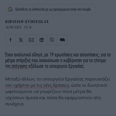
iBOOKS
ΖΩΔΙΑ
Πρόσθεσε το iefimerida.gr ως προτιμώμενη πηγή στη Google
OSCARS
THE OCEAN
MEDIA
ELAMEFORA
NEWSROOM IEFIMERIDA.GR
16/09/2022 13:16
NEWSLETTER
Έναν αναλυτικό οδηγό, με 19 ερωτήσεις και απαντήσεις, για τα
μέτρα στήριξης που ανακοίνωσε η κυβέρνηση για το ζήτημα
της
στέγασης
εξέδωσε το υπουργείο Εργασίας.
Μεταξύ άλλων, το υπουργείο Εργασίας παρουσιάζει
τον «χάρτη» με τις νέες δράσεις
, ώστε οι δυνητικοί
ωφελούμενοι να γνωρίζουν ποια μέτρα θα
ισχύσουν άμεσα και πόσα θα εφαρμοστούν στη
συνέχεια.