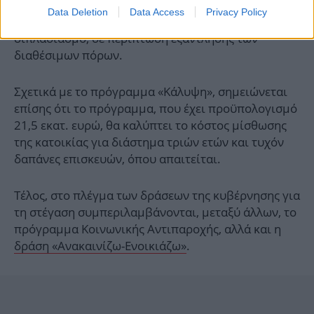
Ο συνολικός προϋπολογισμός του προγράμματος
Data Deletion
Data Access
Privacy Policy
είναι 500 εκατ. ευρώ, με πρόβλεψη για
διπλασιασμό, σε περίπτωση εξάντλησης των
διαθέσιμων πόρων.
Σχετικά με το πρόγραμμα «Κάλυψη», σημειώνεται
επίσης ότι το πρόγραμμα, που έχει προϋπολογισμό
21,5 εκατ. ευρώ, θα καλύπτει το κόστος μίσθωσης
της κατοικίας για διάστημα τριών ετών και τυχόν
δαπάνες επισκευών, όπου απαιτείται.
Τέλος, στο πλέγμα των δράσεων της κυβέρνησης για
τη στέγαση συμπεριλαμβάνονται, μεταξύ άλλων, το
πρόγραμμα Κοινωνικής Αντιπαροχής, αλλά και η
δράση «Ανακαινίζω-Ενοικιάζω»
.