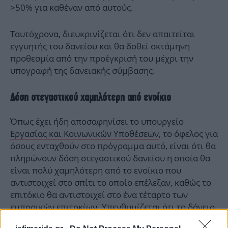
>50% για καθέναν από αυτούς.
Ταυτόχρονα, διευκρινίζεται ότι δεν απαιτείται
εγγυητής του δανείου και θα δοθεί οκτάμηνη
προθεσμία από την προέγκρισή του μέχρι την
υπογραφή της δανειακής σύμβασης.
Δόση στεγαστικού χαμηλότερη από ενοίκιο
Όπως έχει ήδη αποσαφηνίσει το
υπουργείο
Εργασίας και Κοινωνικών Υποθέσεων
, το όφελος για
όσους ενταχθούν στο πρόγραμμα αυτό, είναι ότι θα
πληρώνουν δόση στεγαστικού δανείου η οποία θα
είναι πολύ χαμηλότερη από το ενοίκιο που
αντιστοιχεί στο σπίτι το οποίο επέλεξαν, καθώς το
επιτόκιο θα αντιστοιχεί στο ένα τέταρτο των
εμπορικών επιτοκίων. Υπενθυμίζεται ότι το δάνειο
χρηματοδοτείται κατά 75% από τη Δημόσια