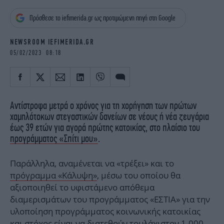
iBOOKS
ΖΩΔΙΑ
Πρόσθεσε το iefimerida.gr ως προτιμώμενη πηγή στη Google
OSCARS
THE OCEAN
MEDIA
ELAMEFORA
NEWSROOM IEFIMERIDA.GR
05/02/2023 08:18
NEWSLETTER
Αντίστροφα μετρά ο χρόνος για τη χορήγηση των πρώτων
χαμηλότοκων στεγαστικών δανείων σε νέους ή νέα ζευγάρια
έως 39 ετών για αγορά πρώτης κατοικίας, στο πλαίσιο του
προγράμματος «Σπίτι μου»
.
Παράλληλα, αναμένεται να «τρέξει» και το
πρόγραμμα «Κάλυψη»
, μέσω του οποίου θα
αξιοποιηθεί το υφιστάμενο απόθεμα
διαμερισμάτων του προγράμματος «ΕΣΤΙΑ» για την
υλοποίηση προγράμματος κοινωνικής κατοικίας
και στόχος είναι να διατεθούν τουλάχιστον 1.000