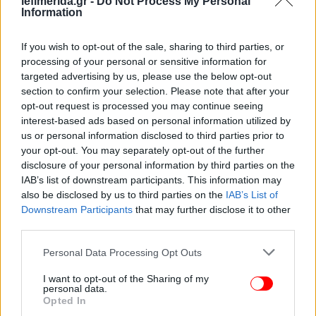
iefimerida.gr -
Do Not Process My Personal
Υπηρεσία Απασχόλησης (ΔΥΠΑ) και για το ποσοστό
Information
του δανείου που χρηματοδοτείται από τη ΔΥΠΑ δεν
οφείλεται τόκος, ενώ το υπόλοιπο 25% χορηγείται
If you wish to opt-out of the sale, sharing to third parties, or
από τις τράπεζες. Αυτό σημαίνει ότι τα 3/4 του
processing of your personal or sensitive information for
δανείου χορηγούνται άτοκα, με αποτέλεσμα το
targeted advertising by us, please use the below opt-out
τελικό επιτόκιο, που πληρώνει ο δανειολήπτης για
section to confirm your selection. Please note that after your
το σύνολο του ποσού, να διαμορφώνεται στο ένα
opt-out request is processed you may continue seeing
interest-based ads based on personal information utilized by
τέταρτο του κόστους που θα είχε ένα κανονικό
us or personal information disclosed to third parties prior to
στεγαστικό δάνειο.
your opt-out. You may separately opt-out of the further
disclosure of your personal information by third parties on the
Ιδιαίτερη μέριμνα λαμβάνεται για τους τρίτεκνους
IAB’s list of downstream participants. This information may
ή τους πολύτεκνους, καθώς γι' αυτούς το δάνειο θα
also be disclosed by us to third parties on the
IAB’s List of
είναι άτοκο, ενώ το δάνειο θα μετατρέπεται σε
Downstream Participants
that may further disclose it to other
third parties.
άτοκο για όσους, κατά τη διάρκεια αποπληρωμής
του, κάνουν τρία και πλέον παιδιά.
Please note that this website/app uses one or more Google
Personal Data Processing Opt Outs
services and may gather and store information including but
not limited to your visit or usage behaviour. You may click to
I want to opt-out of the Sharing of my
personal data.
grant or deny consent to Google and its third-party tags to
Opted In
use your data for below specified purposes in below Google