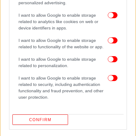
personalized advertising.
I want to allow Google to enable storage
related to analytics like cookies on web or
device identifiers in apps.
Το κυριότερο, βέβαια, είναι ότι, με την
I want to allow Google to enable storage
related to functionality of the website or app.
αποπληρωμή του δανείου, θα αποκτήσουν την
ιδιοκτησία του σπιτιού.
I want to allow Google to enable storage
related to personalization.
Επιπλέον, το δάνειο θα καλύπτει υψηλότερο
ποσοστό της εμπορικής αξίας του ακινήτου (90%)
I want to allow Google to enable storage
related to security, including authentication
σε σχέση με τα στεγαστικά δάνεια των τραπεζών,
functionality and fraud prevention, and other
που καλύπτουν συνήθως έως το 80%. Συνεπώς, η
user protection.
ιδιωτική συμμετοχή που πρέπει να συνεισφέρουν
οι νέοι, μειώνεται στο 10% της αξίας του σπιτιού,
αντί για 20%, που προβλέπεται στις συμβάσεις των
CONFIRM
τραπεζικών στεγαστικών δανείων.