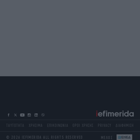
ΤΑΥΤΟΤΗΤΑ
ΧΡΗΣΙΜΑ
ΕΠΙΚΟΙΝΩΝΙΑ
ΟΡΟΙ ΧΡΗΣΗΣ
PRIVACY
ΔΙΑΦΗΜΙΣΗ
© 2026 IEFIMERIDA ALL RIGHTS RESERVED
ΜΕΛΟΣ