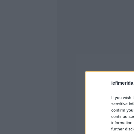
iefimerida
If you wish 
sensitive in
confirm you
continue se
information 
further disc