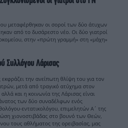
Συγκλονισμένοι οι γιατροί στο ΓΝ
Π
που μεταφέρθηκαν οι σοροί των δύο άτυχων
ηκαν από το δυσάρεστο νέο. Οι δύο γιατροί
1
οκομείου, στην «πρώτη γραμμή» στη «μάχη»
άνθ
ού Συλλόγου Λάρισας
Μο
ημ
 εκφράζει την ανείπωτη θλίψη του για τον
ατρών, μετά από τραγικό ατύχημα στον
 αλλά και η κοινωνία της Λάρισας είναι
άνατος των δύο συναδέλφων ενός
κυ
θολόγου-εντατικολόγου, επιμελητών Α΄ της
τώση χιονοστιβάδας στο βουνό των Θεών,
νου τους αθλήματος της ορειβασίας, μας