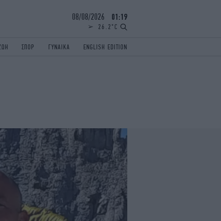
08/08/2026
01:19
26.2°C
ΖΩΗ
ΣΠΟΡ
ΓΥΝΑΙΚΑ
ENGLISH EDITION
ΕΛΛΑΔΑ
ΠΑΝΕΛΛΗΝΙΕΣ
ENGLISH EDITION
TRAVEL
ΟΛΥΜΠΙΑΚΟΙ ΑΓΩΝΕΣ
iAUTOKINITO
ΖΩΔΙΑ
ELAMEFORA