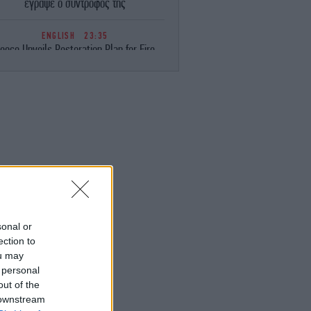
έγραψε ο σύντροφός της
ENGLISH
23:35
eece Unveils Restoration Plan for Fire-
avaged Western Attica, Vows Erosion
Works by September 15
ΕΛΛΑΔΑ
23:28
Φωτιά στη Σητεία -Επιχειρούν 40
οσβέστες, ισχυροί άνεμοι στην περιοχή
ΚΟΣΜΟΣ
23:16
ιμακώνεται η κόντρα Μαδρίτης-Ρώμης:
Η κυβέρνηση Σάντσεθ ανακοίνωσε
έγχους στα σύνορα για ταξιδιώτες από
την Ιταλία
sonal or
ection to
ou may
ΚΟΣΜΟΣ
23:14
 personal
υρκία: «Η συμφωνία με το Πακιστάν και
η Σαουδική Αραβία δεν αντιβαίνει στις
out of the
δεσμεύσεις μας προς το ΝΑΤΟ»
 downstream