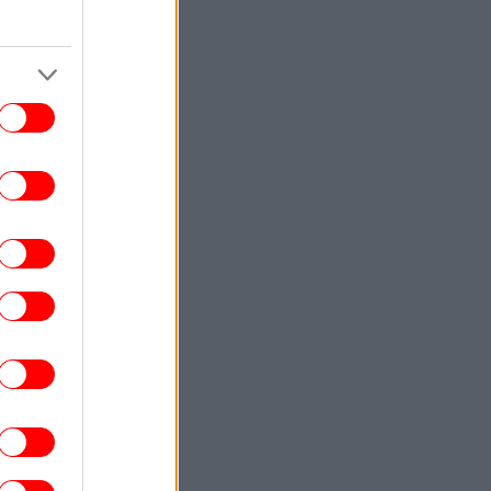
ΚΟΣΜΟΣ
22:40
ωματούχος ΗΠΑ: Με τη συμφωνία για το
Στενό του Ορμούζ θα αρθεί ο ναυτικός
αποκλεισμός του Ιράν
ΕΛΛΑΔΑ
22:32
ρχονται ισχυρά μελτέμια και 39άρια το
ββατοκύριακο -Συναγερμός για φωτιές,
ποιες περιοχές μπαίνουν σε Red Code
ΚΟΣΜΟΣ
22:27
ρετανία: Καταδικάστηκε serial killer για
τον φόνο δύο γυναικών -Η αστυνομία
απολογήθηκε γιατί τον είχε αφήσει
ελεύθερο
ΕΛΛΑΔΑ
22:19
τιά σε ισόγειο κατάστημα στη Λεωφόρο
Αμφιθέας, στον Άλιμο -Εκκενώθηκε
προληπτικά πολυκατοικία