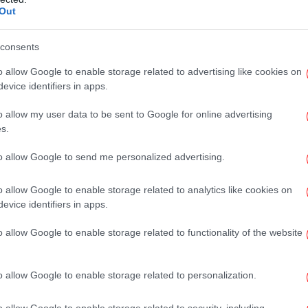
Out
Αξι
δύο ορειβάτες -Ηταν γιατροί στο νοσοκομείο Λάρισας
consents
o allow Google to enable storage related to advertising like cookies on
ρία άτομα χάρη στη συνδρομή ελικοπτέρου
evice identifiers in apps.
Έ
ούς να είναι νεκροί και τον τρίτο να είναι
Σα
o allow my user data to be sent to Google for online advertising
 κατάσταση σοκ. Τα δύο θύματα
s.
, όπου διαπιστώθηκε ο θάνατός τους.
to allow Google to send me personalized advertising.
Β
ιοχή Ξερολάκκι (Κόψη Ναούμ) του Ολύμπου,
o allow Google to enable storage related to analytics like cookies on
ή «η αλήθεια», οι ορειβάτες προσπαθούσαν
evice identifiers in apps.
μένου να συναντήσουν μία άλλη ομάδα
ας που σώθηκε, είναι στρατιωτικός γιατρός
o allow Google to enable storage related to functionality of the website
υ η κατάθεση αναμένεται να δώσει «φως» στα
Φω
ατος.
o allow Google to enable storage related to personalization.
o allow Google to enable storage related to security, including