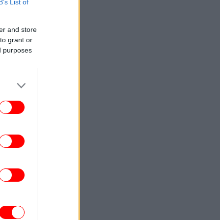
B’s List of
ENGLISH
23:09
Attica Roots Festival Draws Tens of
er and store
housands to Nine Free Concerts Across
to grant or
Athens Region
ed purposes
ΚΟΣΜΟΣ
23:03
υκρανία: Δύο νεκροί και έξι τραυματίες
από ρωσικά πλήγματα στο
Ντνιπροπετρόφσκ
ΖΩΗ
22:59
αντσέσκα Τόκα: Η Ιταλίδα χορεύτρια στη
urovision 2026 ποζάρει ολόγυμνη στην
μπανιέρα της
ΚΟΣΜΟΣ
22:47
ν ντερ Λάιεν: Η πρόεδρος της Κομισιόν
ιρετίζει τις αμερικανικές κυρώσεις σε
βάρος της Ρωσίας