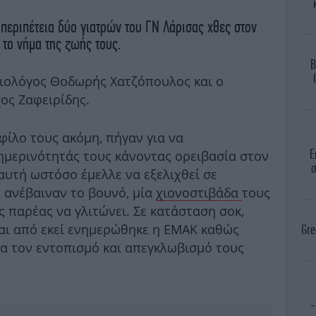
περιπέτεια δύο γιατρών του ΓΝ Λάρισας χθες στον
το νήμα της ζωής τους.
B
ιολόγος Θοδωρής Χατζόπουλος και ο
ος Ζαφειρίδης.
φίλο τους ακόμη, πήγαν για να
Ε
μερινότητάς τους κάνοντας ορειβασία στον
σ
αυτή ωστόσο έμελλε να εξελιχθεί σε
 ανέβαιναν το βουνό, μία
χιονοστιβάδα
τους
ς παρέας να γλιτώνει. Σε κατάσταση σοκ,
αι από εκεί ενημερώθηκε η ΕΜΑΚ καθώς
Gre
ια τον εντοπισμό και απεγκλωβισμό τους
-