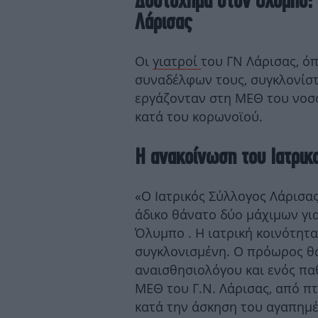
Δυστύχημα στον Ολυμπο: 
Λάρισας
Οι
γιατροί
του ΓΝ Λάρισας, ό
συναδέλφων τους, συγκλονίστ
εργάζονταν στη ΜΕΘ του νοσ
κατά του κορωνοϊού.
Η ανακοίνωση του Ιατρικ
«Ο Ιατρικός Σύλλογος Λάρισας
άδικο θάνατο δύο μάχιμων γι
Όλυμπο . Η ιατρική κοινότητα
συγκλονισμένη. Ο πρόωρος θ
αναισθησιολόγου και ενός πα
ΜΕΘ του Γ.Ν. Λάρισας, από π
κατά την άσκηση του αγαπημέ