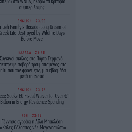
κατέβω στο WNBA, πληρώ τα κριτήρια
συμπερίληψης
ENGLISH
23:55
ritish Family's Decade-Long Dream of
Greek Life Destroyed by Wildfire Days
Before Move
ΕΛΛΑΔΑ
23:48
Συγκινεί σκύλος στο Πόρτο Γερμενό:
πέστρεψε σοβαρά τραυματισμένος στο
πίτι που τον φρόντιζαν, μία εβδομάδα
μετά τη φωτιά
ENGLISH
23:46
ece Seeks EU Fiscal Waiver for Over €1
Billion in Energy Resilience Spending
ΖΩΗ
23:39
Γέννησε αγοράκι η Λίλα Μπακλέση
«Καλές θάλασσες νέε Μεγανησιώτη»