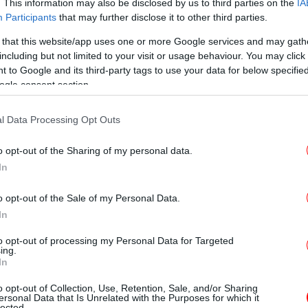
. This information may also be disclosed by us to third parties on the
IA
Participants
that may further disclose it to other third parties.
 that this website/app uses one or more Google services and may gath
T
including but not limited to your visit or usage behaviour. You may click 
 to Google and its third-party tags to use your data for below specifi
ogle consent section.
Ο
l Data Processing Opt Outs
σσερις διασώστες από την 8η ΕΜΑΚ, οκτώ από
αι τέσσερις από την Πυροσβεστική Υπηρεσία
o opt-out of the Sharing of my personal data.
In
Φρ
E
o opt-out of the Sale of my Personal Data.
In
to opt-out of processing my Personal Data for Targeted
ι οι δύο γιατροί που σκοτώθηκαν -Ηταν στην πρώτη
ing.
Φο
ες]
In
χα
o opt-out of Collection, Use, Retention, Sale, and/or Sharing
ersonal Data that Is Unrelated with the Purposes for which it
lected.