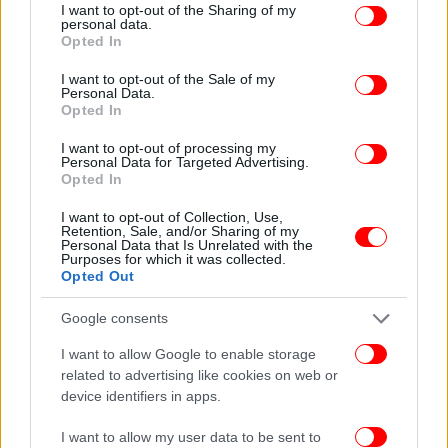
not limited to your visit or usage behaviour. You may click to
I want to opt-out of the Sharing of my
personal data.
grant or deny consent to Google and its third-party tags to
Opted In
use your data for below specified purposes in below Google
consent section.
I want to opt-out of the Sale of my
Personal Data.
Opted In
I want to opt-out of processing my
ΟΛΕΣ ΟΙ ΕΙΔΗΣΕΙΣ
Personal Data for Targeted Advertising.
Opted In
Σεισμοί στη Σαντορίνη: Τι λένε Σκορδίλης, Λέκκας για
το ρήγμα που έχει διεγερθεί, τι σεισμό μπορεί να δώσει
I want to opt-out of Collection, Use,
Retention, Sale, and/or Sharing of my
-Σε επιφυλακή 4 νησιά
Personal Data that Is Unrelated with the
Purposes for which it was collected.
Μπαράζ σεισμών και τη νύχτα στη Σαντορίνη -Φεύγουν
Opted Out
από το νησί όσοι μπορούν, ξεπουλάνε τα εισιτήρια
Ο Τραμπ ανακοινώνει δασμούς και για την ΕΕ; -«Θα
Google consents
αποφασίσω σύντομα, δεν αγοράζουν τίποτα από εμάς»
I want to allow Google to enable storage
related to advertising like cookies on web or
device identifiers in apps.
I want to allow my user data to be sent to