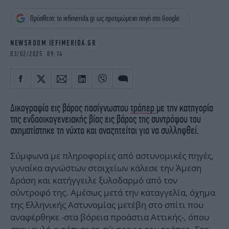
iBOOKS
ΖΩΔΙΑ
Πρόσθεσε το iefimerida.gr ως προτιμώμενη πηγή στη Google
OSCARS
THE OCEAN
MEDIA
ELAMEFORA
NEWSROOM IEFIMERIDA.GR
03/02/2025 09:14
NEWSLETTER
Δικογραφία εις βάρος πασίγνωστου
τράπερ
με την κατηγορία
της ενδοοικογενειακής βίας εις βάρος της συντρόφου του
σχηματίστηκε τη νύχτα και αναζητείται για να συλληφθεί.
Σύμφωνα με πληροφορίες από αστυνομικές πηγές,
γυναίκα αγνώστων στοιχείων κάλεσε την Άμεση
Δράση και κατήγγειλε ξυλοδαρμό από τον
σύντροφό της. Αμέσως μετά την καταγγελία, όχημα
της Ελληνικής Αστυνομίας μετέβη στο σπίτι που
αναφέρθηκε -στα βόρεια προάστια Αττικής-, όπου