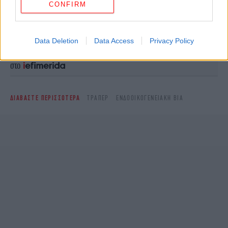
CONFIRM
Ακολουθήστε το
στο Google News
και μάθετε
πρώτοι όλες τις ειδήσεις
Data Deletion
Data Access
Privacy Policy
Δείτε όλες τις τελευταίες
Ειδήσεις
από την Ελλάδα και τον Κόσμο,
στο
ΔΙΑΒΑΣΤΕ ΠΕΡΙΣΣΟΤΕΡΑ
ΤΡΑΠΕΡ
ΕΝΔΟΟΙΚΟΓΕΝΕΙΑΚΉ ΒΊΑ