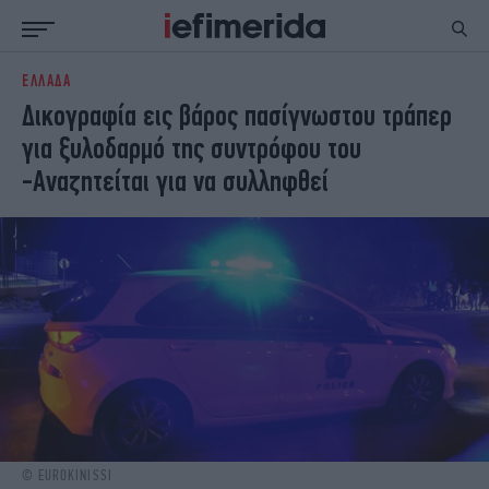
ΕΛΛΑΔΑ
ΕΙΔΗΣΕΙΣ
ΠΟΛΙΤΙΚΗ
Δικογραφία εις βάρος πασίγνωστου τράπερ
NON PAPER
ΕΛΛΑΔΑ
για ξυλοδαρμό της συντρόφου του
ΟΙΚΟΝΟΜΙΑ
ΚΟΣΜΟΣ
-Αναζητείται για να συλληφθεί
ΠΟΛΙΤΙΣΜΟΣ
ΠΑΝΕΛΛΗΝΙΕΣ
ΖΩΗ
ΣΠΟΡ
ΓΥΝΑΙΚΑ
ENGLISH EDITION
ΠΟΛΗ
STORIES
ΕΚΛΟΓΕΣ
TRAVEL
ΤΕΧΝΟΛΟΓΙΑ
ΥΓΕΙΑ
DESIGN
ΟΛΥΜΠΙΑΚΟΙ ΑΓΩΝΕΣ
EURO
GREEN
PODCAST
iAUTOKINITO
iOPINIONS
iGASTRONOMIE
© EUROKINISSI