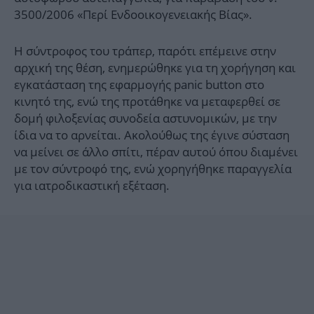
3500/2006 «Περί Ενδοοικογενειακής Βίας».
Η σύντροφος του τράπερ, παρότι επέμεινε στην
αρχική της θέση, ενημερώθηκε για τη χορήγηση και
εγκατάσταση της εφαρμογής panic button στο
κινητό της, ενώ της προτάθηκε να μεταφερθεί σε
δομή φιλοξενίας συνοδεία αστυνομικών, με την
ίδια να το αρνείται. Ακολούθως της έγινε σύσταση
να μείνει σε άλλο σπίτι, πέραν αυτού όπου διαμένει
με τον σύντροφό της, ενώ χορηγήθηκε παραγγελία
για ιατροδικαστική εξέταση.