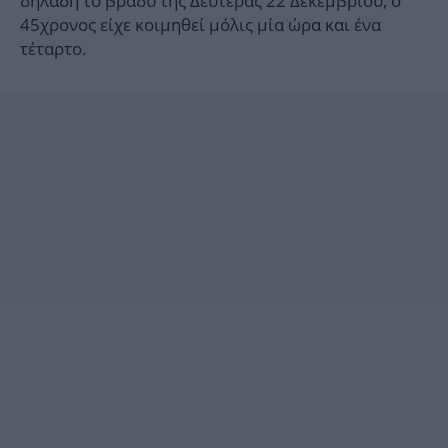
δηλαδή το βράδυ της Δευτέρας 22 Δεκεμβρίου, ο
45χρονος είχε κοιμηθεί μόλις μία ώρα και ένα
τέταρτο.