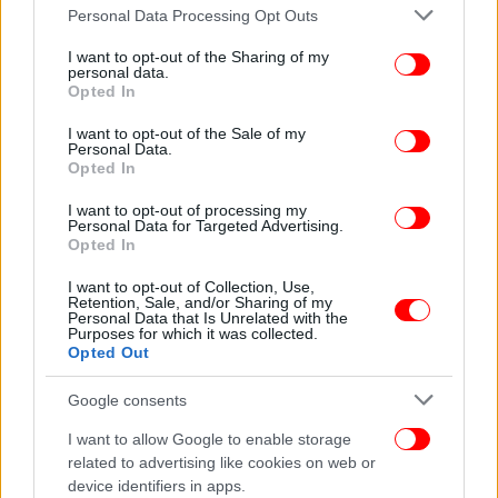
Οι αρμόδιες υπηρεσίες της Ελληνικής Αστυνομίας,
Please note that this website/app uses one or more Google
Personal Data Processing Opt Outs
πέρα από τις συνηθισμένες διαδρομές που έκανε ο
services and may gather and store information including but
not limited to your visit or usage behaviour. You may click to
I want to opt-out of the Sharing of my
45χρονος ως περιπατητής στο όρος Μπέλες,
personal data.
grant or deny consent to Google and its third-party tags to
βρήκαν μέσω του cloud του smart watch μία ακόμα
Opted In
use your data for below specified purposes in below Google
διαδρομή, η οποία δεν περιλαμβανόταν σε αυτές
consent section.
I want to opt-out of the Sale of my
που ακολουθούσε συνήθως και η οποία έχει μπει
Personal Data.
επίσης στο «μικροσκόπιο» των υπηρεσιών αλλά και
Opted In
των ομάδων που τον αναζητούν στο όρος.
I want to opt-out of processing my
Παράλληλα, οι Αρχές εξετάζουν και το κινητό
Personal Data for Targeted Advertising.
Opted In
τηλέφωνο του 45χρονου.
I want to opt-out of Collection, Use,
Retention, Sale, and/or Sharing of my
Σημειώνεται πως οι αστυνομικές αρχές που
Personal Data that Is Unrelated with the
ερευνούν την εξαφάνιση του διοικητή του
Purposes for which it was collected.
Opted Out
Πυροσβεστικού Κλιμακίου εξετάζουν όλα τα
ενδεχόμενα και τις πτυχές της ζωής του και έχουν
Google consents
μιλήσει τόσο με μέλη της οικογένειάς του όσο και
με συναδέλφους του στο πυροσβεστικό κλιμάκιο.
I want to allow Google to enable storage
related to advertising like cookies on web or
device identifiers in apps.