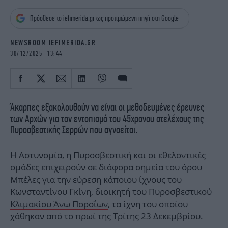
iBOOKS
ΖΩΔΙΑ
Πρόσθεσε το iefimerida.gr ως προτιμώμενη πηγή στη Google
OSCARS
THE OCEAN
MEDIA
ELAMEFORA
NEWSROOM IEFIMERIDA.GR
30/12/2025 13:44
NEWSLETTER
Άκαρπες εξακολουθούν να είναι οι μεθοδευμένες έρευνες
των Αρχών για τον εντοπισμό του 45χρονου στελέχους της
Πυροσβεστικής
Σερρών
που αγνοείται.
Η Αστυνομία, η Πυροσβεστική και οι εθελοντικές
ομάδες επιχειρούν σε διάφορα σημεία του όρου
Μπέλες
για την εύρεση κάποιου ίχνους του
Κωνσταντίνου Γκίνη
,
διοικητή του Πυροσβεστικού
Κλιμακίου Άνω Ποροΐων
, τα ίχνη του οποίου
χάθηκαν από το πρωί της Τρίτης 23 Δεκεμβρίου.