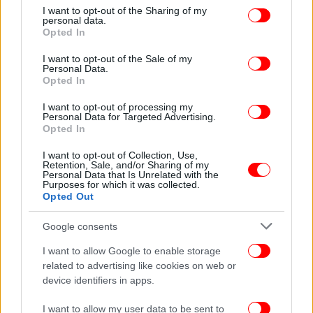
not limited to your visit or usage behaviour. You may click to
I want to opt-out of the Sharing of my
personal data.
grant or deny consent to Google and its third-party tags to
Opted In
use your data for below specified purposes in below Google
consent section.
I want to opt-out of the Sale of my
ΟΛΕΣ ΟΙ ΕΙΔΗΣΕΙΣ
Personal Data.
Opted In
Ιστορική ομιλία Μητσοτάκη στο Κογκρέσο: Τον
χειροκρότησαν όρθιοι -Τα αυστηρά μηνύματα στην
I want to opt-out of processing my
Personal Data for Targeted Advertising.
Τουρκία
Opted In
Έπεσε η Μαριούπολη με την εκκένωση του Azovstal
I want to opt-out of Collection, Use,
-Τέλος στην πιο αιματηρή μάχη του πολέμου μετά από 83
Retention, Sale, and/or Sharing of my
ημέρες
Personal Data that Is Unrelated with the
Purposes for which it was collected.
Γιατί αυξήθηκε δραματικά η κίνηση στην Αθήνα
Opted Out
-Αρνητικό «ρεκόρ» στον Κηφισό, πώς το εξηγούν οι
ειδικοί
Google consents
I want to allow Google to enable storage
related to advertising like cookies on web or
device identifiers in apps.
I want to allow my user data to be sent to