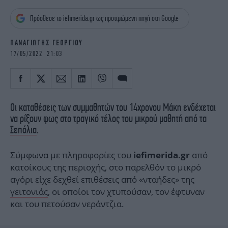
iBOOKS
ΖΩΔΙΑ
Πρόσθεσε το iefimerida.gr ως προτιμώμενη πηγή στη Google
OSCARS
THE OCEAN
MEDIA
ELAMEFORA
ΠΑΝΑΓΙΩΤΗΣ ΓΕΩΡΓΙΟΥ
17/05/2022 21:03
NEWSLETTER
Οι καταθέσεις των συμμαθητών του 14χρονου Μάκη ενδέχεται
να ρίξουν φως στο τραγικό τέλος του μικρού μαθητή από τα
Σεπόλια
.
Σύμφωνα με πληροφορίες του
από
iefimerida.gr
κατοίκους της περιοχής, στο παρελθόν το μικρό
αγόρι
είχε δεχθεί επιθέσεις από «νταήδες» της
γειτονιάς
, οι οποίοι τον χτυπούσαν, τον έφτυναν
και του πετούσαν νεράντζια.