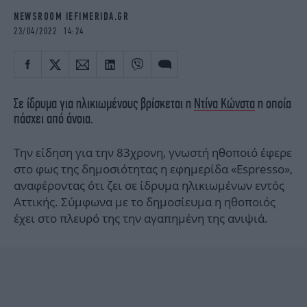
iBOOKS
ΖΩΔΙΑ
NEWSROOM IEFIMERIDA.GR
OSCARS
THE OCEAN
23/04/2022 14:24
MEDIA
ELAMEFORA
NEWSLETTER
Σε ίδρυμα για ηλικιωμένους βρίσκεται η
Ντίνα Κώνστα
η οποία
πάσχει από άνοια.
Την είδηση για την 83χρονη, γνωστή ηθοποιό έφερε
στο φως της δημοσιότητας η εφημερίδα «Espresso»,
αναφέροντας ότι ζει σε ίδρυμα ηλικιωμένων εντός
Αττικής. Σύμφωνα με το δημοσίευμα η ηθοποιός
έχει στο πλευρό της την αγαπημένη της ανιψιά.