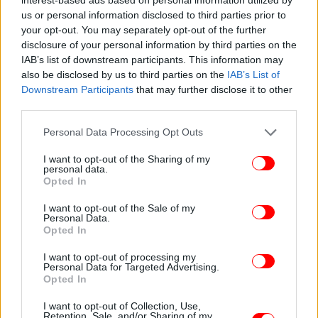
us or personal information disclosed to third parties prior to
your opt-out. You may separately opt-out of the further
disclosure of your personal information by third parties on the
IAB’s list of downstream participants. This information may
also be disclosed by us to third parties on the
IAB’s List of
Downstream Participants
that may further disclose it to other
third parties.
Please note that this website/app uses one or more Google
Personal Data Processing Opt Outs
services and may gather and store information including but
not limited to your visit or usage behaviour. You may click to
I want to opt-out of the Sharing of my
personal data.
grant or deny consent to Google and its third-party tags to
Opted In
use your data for below specified purposes in below Google
consent section.
I want to opt-out of the Sale of my
Personal Data.
Opted In
ΠΕΡΙΣΣΟΤΕΡΑ ΒΙΝΤΕΟ
I want to opt-out of processing my
Personal Data for Targeted Advertising.
Opted In
I want to opt-out of Collection, Use,
Ακολουθήστε το
στο Google News
και μάθετε
Retention, Sale, and/or Sharing of my