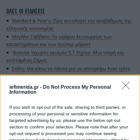
ΟΛΕΣ ΟΙ ΕΙΔΗΣΕΙΣ
Standard & Poor's: Πώς αιτιολογεί την αναβάθμιση της
ελληνικής οικονομίας
Μεγάλο Σάββατο: Το ωράριο λειτουργίας των
καταστημάτων και των σούπερ μάρκετ
Βοσνία: Ισχυρός σεισμός 5,7 Ρίχτερ -Μια νεκρή και
εκτεταμένες ζημιές
Σολτς: Θα κάνω τα πάντα για να αποτρέψω έναν τρίτο
παγκόσμιο πόλεμο
Καιρός: Μικρή πτώση της θερμοκρασίας, με
iefimerida.gr -
Do Not Process My Personal
αφρικανική σκόνη -Πού θα σημειωθούν τοπικές βροχές
Information
If you wish to opt-out of the sale, sharing to third parties, or
processing of your personal or sensitive information for
targeted advertising by us, please use the below opt-out
section to confirm your selection. Please note that after your
opt-out request is processed you may continue seeing
interest-based ads based on personal information utilized by