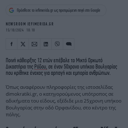
iBOOKS
ΖΩΔΙΑ
Πρόσθεσε το iefimerida.gr ως προτιμώμενη πηγή στη Google
OSCARS
THE OCEAN
MEDIA
ELAMEFORA
NEWSROOM IEFIMERIDA.GR
15/10/2024 10:10
NEWSLETTER
Ποινή κάθειρξης 12 ετών επέβαλε το Μικτό Ορκωτό
Δικαστήριο της
Ρόδου,
σε έναν 50χρονο υπήκοο Βουλγαρίας
που κρίθηκε ένοχος για αρπαγή και εμπορία ανθρώπων.
Όπως αναφέρουν πληροφορίες της ιστοσελίδας
dimokratiki.gr, ο κατηγορούμενος υπότροπος σε
αδικήματα του είδους, εξέδιδε μια 25χρονη υπήκοο
Βουλγαρίας στην οδό Ορφανίδου, στο κέντρο της
πόλης.