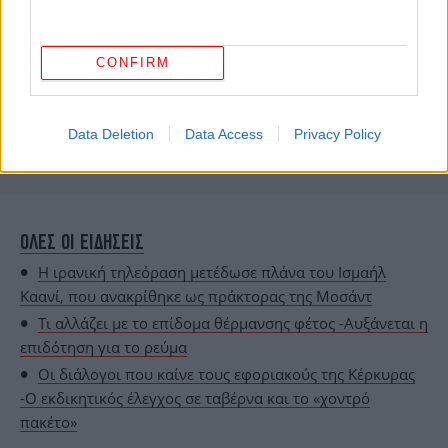
CONFIRM
Data Deletion
Data Access
Privacy Policy
ΟΛΕΣ ΟΙ ΕΙΔΗΣΕΙΣ
H ιρανική τηλεόραση μετέδωσε πλάνα του Ισμαήλ
Καανί, που ανακρίθηκε ως πράκτορας της Μοσάντ
Τι αλλάζει με το επίδομα θέρμανσης φέτος -Αυξάνεται η
επιδότηση για το ρεύμα
Οι διάλογοι που καίνε τους εφοριακούς της Κέρκυρας
-Ο εκδικητικός έλεγχος σε ταβέρνα και το «χοντρό
πακέτο»