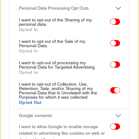
θέλησή της και ότι της ασκούσε βία, είναι παντελώς
Please note that this website/app uses one or more Google
Personal Data Processing Opt Outs
ψευδείς και ανυπόστατοι.
services and may gather and store information including but
not limited to your visit or usage behaviour. You may click to
I want to opt-out of the Sharing of my
personal data.
grant or deny consent to Google and its third-party tags to
Παράλληλα ο κατηγορούμενος ισχυρίστηκε ότι
Opted In
use your data for below specified purposes in below Google
πήγαιναν μαζί σε παρακείμενες καφετέριες και
consent section.
I want to opt-out of the Sale of my
είχαν φυσιολογικές κοινωνικές συναναστροφές.
Personal Data.
Υποστήριξε ακόμη ότι θα μπορούσε εάν ήταν
Opted In
κλειδωμένη είτε να φωνάξει σε βοήθεια από τα
I want to opt-out of processing my
παράθυρα του σπιτιού είτε να κατέβει από αυτά,
Personal Data for Targeted Advertising.
αφού υψομετρικά απέχουν μόλις δύο μέτρα από
Opted In
τον δρόμο. Ο ισχυρισμός επίσης όπως είπε, ότι
I want to opt-out of Collection, Use,
δήθεν παρακρατούσε τα ταξιδιωτικά έγγραφά της
Retention, Sale, and/or Sharing of my
Personal Data that Is Unrelated with the
είναι ψευδής, αφού όπως προκύπτει από την
Purposes for which it was collected.
κατάθεσή της, όταν έχασε την ταυτότητά της, πήγαν
Opted Out
μαζί στην αστυνομία για να προβεί μέσω της
Google consents
πρεσβείας της Βουλγαρίας, σε επανέκδοσή της.
Τέλος, υποστήριξε ότι η κατάθεσή της έγινε με
I want to allow Google to enable storage
σκοπό να τον εκδικηθεί επειδή της ζήτησε να
related to advertising like cookies on web or