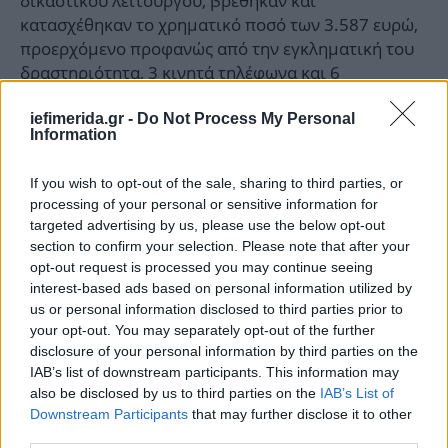
δικαστικού λειτουργού, βρέθηκαν και
κατασχέθηκαν το χρηματικό ποσό των 3.587 ευρώ,
προερχόμενο προφανώς από την εγκληματική του
δραστηριότητα, 3 κινητά τηλέφωνα και 6
προφυλακτικά. Επίσης, σε έρευνα που διενεργήθηκε
σε αυτοκίνητο ιδιοκτησίας του κατηγορούμενου
iefimerida.gr -
Do Not Process My Personal
Information
βρέθηκαν και κατασχέθηκαν 7 προφυλακτικά.
If you wish to opt-out of the sale, sharing to third parties, or
Τι ισχυρίστηκε ο 50χρονος
processing of your personal or sensitive information for
targeted advertising by us, please use the below opt-out
Σύμφωνα με πληροφορίες του μέσου dimokratiki.gr,
section to confirm your selection. Please note that after your
ο κατηγορούμενος απολογούμενος ισχυρίστηκε ότι
opt-out request is processed you may continue seeing
interest-based ads based on personal information utilized by
με την 25χρονη γνωρίστηκε από το διαδίκτυο κι
us or personal information disclosed to third parties prior to
εκείνη ζήτησε να έρθει στην Ελλάδα γιατί δεν ήταν
your opt-out. You may separately opt-out of the further
ευχαριστημένη στη Βουλγαρία, όπου διέμενε με
disclosure of your personal information by third parties on the
τους γονείς της. Εκτοτε είχαν μία μόνιμη
IAB’s list of downstream participants. This information may
φυσιολογική σχέση, χωρίς ιδιαίτερα προβλήματα
also be disclosed by us to third parties on the
IAB’s List of
ενώ υποστήριξε ότι οι ισχυρισμοί ότι την εξέδιδε σε
Downstream Participants
that may further disclose it to other
άλλους άνδρες, την κρατούσε μαζί του παρά τη
third parties.