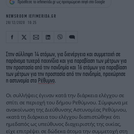
Πρόσθεσε το iefimerida.gr ως προτιμώμενη πηγή στη Google
iBOOKS
ΖΩΔΙΑ
OSCARS
THE OCEAN
NEWSROOM IEFIMERIDA.GR
MEDIA
ELAMEFORA
28/12/2020 10:25
NEWSLETTER
Στην σύλληψη 14 ατόμων, για διενέργεια και συμμετοχή σε
παράνομα τυχερά παιχνίδια και για παραβίαση των μέτρων για
την προστασία από την πανδημία και 16 ατόμων για παραβίαση
των μέτρων για την προστασία από την πανδημία, προχώρησε
η αστυνομία στο
Ρέθυμνο
.
Οι συλλήψεις έγιναν κατά την διάρκεια ελέγχου σε
σπίτι σε περιοχή του δήμου Ρεθύμνου. Σύμφωνα με
ανακοίνωση της Διεύθυνσης Αστυνομίας Ρεθύμνου,
«κατά τη διάρκεια του ελέγχου διαπιστώθηκε ότι
ημεδαπός ως υπεύθυνος διαχειριστής της οικίας,
είχε επιτρέψει σε δώδεκα άτομα την συμμετοχή στη