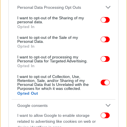
Please note that this website/app uses one or more Google
Personal Data Processing Opt Outs
Σε βάρος των συλληφθέντων επιβλήθηκαν τα
services and may gather and store information including but
προβλεπόμενα πρόστιμα και συγκεκριμένα 3.000
not limited to your visit or usage behaviour. You may click to
I want to opt-out of the Sharing of my
personal data.
grant or deny consent to Google and its third-party tags to
ευρώ στον υπεύθυνο της οικίας, 23 πρόστιμα για
Opted In
use your data for below specified purposes in below Google
μη χρήση μάσκας και 30 πρόστιμα για άσκοπη
consent section.
I want to opt-out of the Sale of my
μετακίνηση. Η προανάκριση διενεργείται από την
Personal Data.
Υποδιεύθυνση Ασφάλειας Ρεθύμνου.
Opted In
I want to opt-out of processing my
ΟΛΕΣ ΟΙ ΕΙΔΗΣΕΙΣ
Personal Data for Targeted Advertising.
Opted In
«Εχετε μαύρα μεσάνυχτα» -Νοσηλεύτρια με ανάρτησή
της «γκρεμίζει» τις ψεκασμένες θεωρίες συνωμοσίας για
I want to opt-out of Collection, Use,
Retention, Sale, and/or Sharing of my
τα εμβόλια
Personal Data that Is Unrelated with the
Purposes for which it was collected.
«Αντιρρησίες στα σπίτια σας, όχι εδώ»: Ιερέας στην
Opted Out
Καλαμάτα διέκοψε τη λειτουργία και έβγαλε έξω πιστούς
που δεν φορούσαν μάσκα [βίντεο]
Google consents
Σχολεία: Αγώνας δρόμου για να ανοίξουν στις 8
I want to allow Google to enable storage
Ιανουαρίου -Πού θα κριθεί η επιστροφή στις τάξεις
related to advertising like cookies on web or