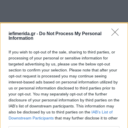
iefimerida.gr -
Do Not Process My Personal
Information
If you wish to opt-out of the sale, sharing to third parties, or
processing of your personal or sensitive information for
targeted advertising by us, please use the below opt-out
section to confirm your selection. Please note that after your
opt-out request is processed you may continue seeing
interest-based ads based on personal information utilized by
us or personal information disclosed to third parties prior to
your opt-out. You may separately opt-out of the further
disclosure of your personal information by third parties on the
IAB’s list of downstream participants. This information may
Συνελήφθησαν ακόμη δεκαέξι άτομα ως
also be disclosed by us to third parties on the
IAB’s List of
παρευρισκόμενοι στην οικία για παραβίαση των
Downstream Participants
that may further disclose it to other
μέτρων για την προστασία από την πανδημία».
third parties.