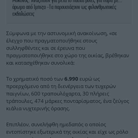
Μύκονος: Αναζητούν για μετά το Πάσχα βίλες για πάρτι με...
άρωμα από Ιμπιζα -Τα παρουσιάζουν ως φιλανθρωπικές
εκδηλώσεις
Σύμφωνα με την αστυνομική ανακοίνωση, «σε
έλεγχο που πραγματοποιήθηκε στους
συλληφθέντες και σε έρευνα που
πραγματοποιήθηκε στο χώρο της οικίας, βρέθηκαν
και κατασχέθηκαν συνολικά:
Το χρηματικό ποσό των
ευρώ ως
6.990
προερχόμενο από τη διενέργεια των τυχερών
παιγνίων, 600 τραπουλόχαρτα, 30 πλήρεις
τράπουλες, 474 μάρκες πονταρίσματος, ένα ζεύγος
κιάλια νυχτερινής όρασης.
Επιπλέον, συνελήφθη ημεδαπός ο οποίος
εντοπίστηκε εξωτερικά της οικίας και είχε ως ρόλο