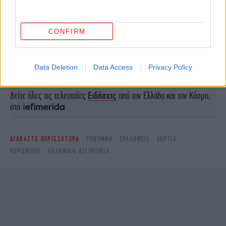
ΠΕΡΙΣΣΟΤΕΡΑ ΒΙΝΤΕΟ
CONFIRM
Ακολουθήστε το
στο Google News
και μάθετε
Data Deletion
Data Access
Privacy Policy
πρώτοι όλες τις ειδήσεις
Δείτε όλες τις τελευταίες
Ειδήσεις
από την Ελλάδα και τον Κόσμο,
στο
ΔΙΑΒΑΣΤΕ ΠΕΡΙΣΣΟΤΕΡΑ
ΡΈΘΥΜΝΟ
ΣΥΛΛΉΨΕΙΣ
ΧΑΡΤΙΆ
ΚΟΡΩΝΟΪΌΣ
ΕΛΛΗΝΙΚΉ ΑΣΤΥΝΟΜΊΑ