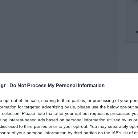
Υπ.
Φ
έκ
απ
Το
πρ
.gr -
Do Not Process My Personal Information
to opt-out of the sale, sharing to third parties, or processing of your per
formation for targeted advertising by us, please use the below opt-out s
κατά τη σύλληψη του 47χρονου
ε
r selection. Please note that after your opt-out request is processed y
eing interest-based ads based on personal information utilized by us or
disclosed to third parties prior to your opt-out. You may separately opt-
ησης εντοπίστηκαν σε αγροτεμάχιο
losure of your personal information by third parties on the IAB’s list of