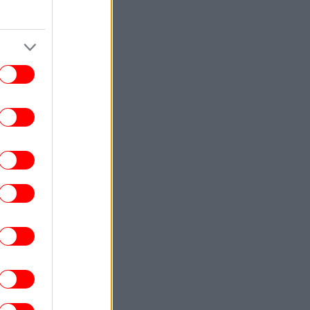
ΕΛΛΑΔΑ
16:51
Φωτιά στο Μαρκόπουλο Αττικής, σε
περιοχή με χαμηλή βλάστηση
ΖΩΗ
16:48
 Amazon προετοιμάζει τη συνέχεια του
ντοκιμαντέρ «Melania»
ΖΩΗ
16:43
Akylas για τη 10η θέση στη Eurovision:
γουρα αδικηθήκαμε. Το πιστεύω 100%»
-Γιατί θέλει να συμμετάσχει ξανά
ΕΛΛΑΔΑ
16:39
Φωτιά σε δασική έκταση έξω από τη
Θεσσαλονίκη -Επιχειρούν μεγάλες
δυνάμεις
ΕΛΛΑΔΑ
16:31
ιά στο Στεφάνι Κορινθίας -Μήνυμα από
το 112 για ετοιμότητα, επιχειρούν 7