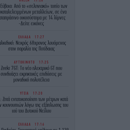
GREEN
17:28
 Εύβοια: Από το «σεληνιακό» τοπίο των
γκαταλελειμμένων μεταλλείων, σε ένα
αταπράσινο οικοσύστημα με 14 λίμνες
-Δείτε εικόνες
ΕΛΛΑΔΑ
17:27
αλκιδική: Νεκρός 68χρονος λουόμενος
στην παραλία της Ποτίδαιας
ΑΥΤΟΚΙΝΗΤΟ
17:25
Zeekr 7GT: Το νέο ηλεκτρικό GT που
συνδυάζει εκρηκτικές επιδόσεις με
μοναδική πολυτέλεια
ΥΓΕΙΑ
17:20
Α: Ζητά εντατικοποίηση των μέτρων κατά
ν κουνουπιών λόγω της εξάπλωσης του
ιού του Δυτικού Νείλου
ΕΛΛΑΔΑ
17:16