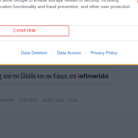
cation functionality and fraud prevention, and other user protection.
αύρ
CONFIRM
Data Deletion
Data Access
Privacy Policy
το Google News
και μάθετε πρώτοι όλες τις ειδήσεις
ς
από την Ελλάδα και τον Κόσμο, στο
Θρ
ΎΛΛΗΨΗ
47ΧΡΟΝΟΣ
ΝΑΡΚΩΤΙΚΆ
ΌΠΛΑ
β