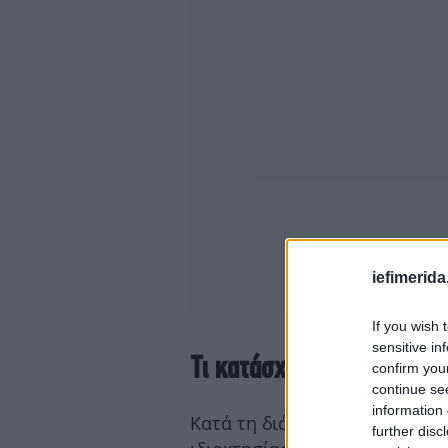
iefimerida
If you wish 
sensitive in
Τι κατάσχεσαν οι Αρχές 
confirm you
continue se
information 
Κατά τη διάρκεια της επιχείρ
further disc