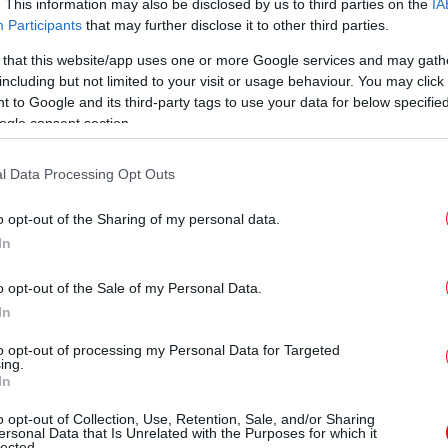
α φυτεία με σαράντα πέντε δενδρύλλια
Η 
. This information may also be disclosed by us to third parties on the
IA
άδιο της ανάπτυξης, ύψους έως τρία μέτρα,
Participants
that may further disclose it to other third parties.
τη συνέχεια κατασχέθηκαν και συνελήφθη ο
 that this website/app uses one or more Google services and may gath
including but not limited to your visit or usage behaviour. You may click 
 to Google and its third-party tags to use your data for below specifi
ogle consent section.
Σχ
ην οικία του βρέθηκαν και κατασχέθηκαν
β
έον μία συσκευή κινητού τηλεφώνου.
l Data Processing Opt Outs
από το Τμήμα Δίωξης Ναρκωτικών της
o opt-out of the Sharing of my personal data.
Η
ιχνίασης Εγκλημάτων Ρεθύμνης.
In
πά
εί
o opt-out of the Sale of my Personal Data.
In
υναντηθεί ποτέ με τον Ζελένσκι, παρά τις
to opt-out of processing my Personal Data for Targeted
Σα
ing.
In
 μεσημέρι -Δείτε βίντεο
ς αδελφές εθεάθησαν με νεογέννητο -Η μία
o opt-out of Collection, Use, Retention, Sale, and/or Sharing
ersonal Data that Is Unrelated with the Purposes for which it
lected.