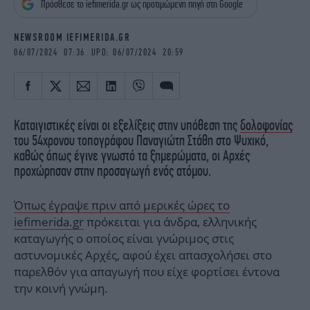
Πρόσθεσε το iefimerida.gr ως προτιμώμενη πηγή στη Google
iBOOKS
ΖΩΔΙΑ
OSCARS
THE OCEAN
NEWSROOM IEFIMERIDA.GR
MEDIA
ELAMEFORA
06/07/2024 07:36 UPD: 06/07/2024 20:59
NEWSLETTER
Καταιγιστικές είναι οι εξελίξεις στην υπόθεση της
δολοφονίας
του 54χρονου τοπογράφου Παναγιώτη Στάθη στο Ψυχικό,
καθώς όπως έγινε γνωστό τα ξημερώματα, οι Αρχές
προχώρησαν στην προσαγωγή ενός ατόμου.
Όπως έγραψε πριν από μερικές ώρες το
iefimerida.gr
πρόκειται για άνδρα, ελληνικής
καταγωγής ο οποίος είναι γνώριμος στις
αστυνομικές Αρχές, αφού έχει απασχολήσει στο
παρελθόν για απαγωγή που είχε φορτίσει έντονα
την κοινή γνώμη.