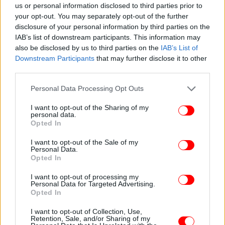
δολοφονία. Οι αποστολείς αυτών των απειλητικών
us or personal information disclosed to third parties prior to
μηνυμάτων, αν και είχαν τοποθετηθεί στη λίστα
your opt-out. You may separately opt-out of the further
των υπόπτων, δεν υπάρχουν προς το παρόν
disclosure of your personal information by third parties on the
ενδείξεις και στοιχεία πως θα μπορούσαν να τους
IAB’s list of downstream participants. This information may
also be disclosed by us to third parties on the
IAB’s List of
καταστήσουν κατηγορούμενους.
Downstream Participants
that may further disclose it to other
third parties.
Αστυνομικές πηγές, ανέφεραν ότι υπάρχει μια
Please note that this website/app uses one or more Google
«καλή ερευνητική εικόνα» για το ποιος θα
Personal Data Processing Opt Outs
services and may gather and store information including but
μπορούσε να είναι ο δράστης και το κίνητρό του.
not limited to your visit or usage behaviour. You may click to
I want to opt-out of the Sharing of my
Σύμφωνα με τους αρμόδιους αστυνομικούς
personal data.
grant or deny consent to Google and its third-party tags to
εξετάζεται το κίνητρο που προκάλεσε τη
Opted In
use your data for below specified purposes in below Google
δολοφονία, να είναι ένας συνδυασμός
consent section.
I want to opt-out of the Sale of my
επαγγελματικών και προσωπικών διαφορών.
Personal Data.
Opted In
Οι αστυνομικοί που ασχολούνται με την υπόθεση
I want to opt-out of processing my
Personal Data for Targeted Advertising.
έχουν λάβει εννέα καταθέσεις από Αθήνα και έξι
Opted In
από Μύκονο, ενώ μετά την κηδεία πήραν άλλες δυο
από άτομα που ήρθαν από την Μύκονο να
I want to opt-out of Collection, Use,
Retention, Sale, and/or Sharing of my
παραστούν στην κηδεία και αργότερα από την