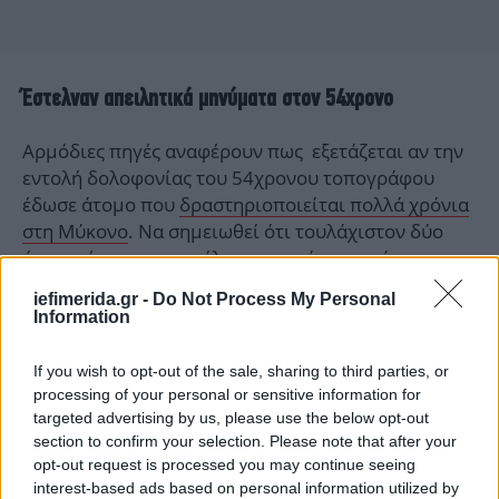
Έστελναν απειλητικά μηνύματα στον 54χρονο
Αρμόδιες πηγές αναφέρουν πως εξετάζεται αν την
εντολή δολοφονίας του 54χρονου τοπογράφου
έδωσε άτομο που
δραστηριοποιείται πολλά χρόνια
στη Μύκονο
. Να σημειωθεί ότι τουλάχιστον δύο
άτομα, έχουν αποστείλει σε τακτά χρονικά
διαστήματα,
απειλητικά μηνύματα σε βάρος του
iefimerida.gr -
Do Not Process My Personal
54χρονου τοπογράφου
, όπως προκύπτει από μία
Information
πρώτη διερεύνηση του κινητού τηλεφώνου του
θύματος από τα στελέχη της Διεύθυνσης
If you wish to opt-out of the sale, sharing to third parties, or
Εγκληματολογικών Ερευνών της ΕΛ.ΑΣ..
processing of your personal or sensitive information for
targeted advertising by us, please use the below opt-out
section to confirm your selection. Please note that after your
Οι αστυνομικοί που ασχολούνται με την υπόθεση
opt-out request is processed you may continue seeing
εξέταζαν αν αυτές οι απειλές σχετίζονταν με τη
interest-based ads based on personal information utilized by