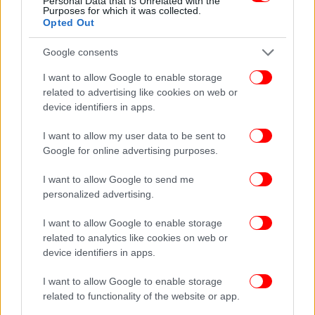
Personal Data that Is Unrelated with the
Purposes for which it was collected.
σύζυγο του θύματος. Κανένας στην επίσημη
Opted Out
κατάθεση δεν κατονομάζει συγκεκριμένο πρόσωπο,
με το οποίο ο επιχειρηματίας να ήταν σε κόντρα. Σε
Google consents
πληροφοριακό επίπεδο αρκετοί έχουν μιλήσει για
I want to allow Google to enable storage
συγκεκριμένο πρόσωπο.
related to advertising like cookies on web or
device identifiers in apps.
I want to allow my user data to be sent to
Google for online advertising purposes.
I want to allow Google to send me
personalized advertising.
I want to allow Google to enable storage
related to analytics like cookies on web or
device identifiers in apps.
I want to allow Google to enable storage
related to functionality of the website or app.