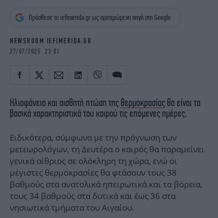
iBOOKS
ΖΩΔΙΑ
Πρόσθεσε το iefimerida.gr ως προτιμώμενη πηγή στη Google
OSCARS
THE OCEAN
MEDIA
ELAMEFORA
NEWSROOM IEFIMERIDA.GR
27/07/2025 23:01
NEWSLETTER
Ηλιοφάνεια και αισθητή πτώση της
θερμοκρασίας
θα είναι τα
βασικά χαρακτηριστικά του καιρού τις επόμενες ημέρες.
Ειδικότερα, σύμφωνα με την πρόγνωση των
μετεωρολόγων, τη Δευτέρα ο καιρός θα παραμείνει
γενικά αίθριος σε ολόκληρη τη χώρα, ενώ οι
μέγιστες θερμοκρασίες θα φτάσουν τους 38
βαθμούς στα ανατολικά ηπειρωτικά και τα βόρεια,
τους 34 βαθμούς στα δυτικά και έως 36 στα
νησιωτικά τμήματα του Αιγαίου.