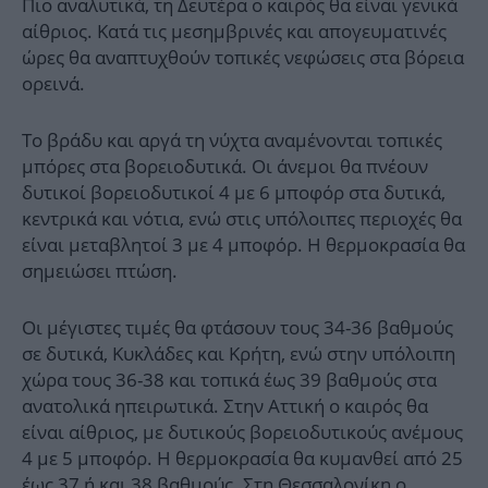
Πιο αναλυτικά, τη Δευτέρα ο καιρός θα είναι γενικά
αίθριος. Κατά τις μεσημβρινές και απογευματινές
ώρες θα αναπτυχθούν τοπικές νεφώσεις στα βόρεια
ορεινά.
Το βράδυ και αργά τη νύχτα αναμένονται τοπικές
μπόρες στα βορειοδυτικά. Οι άνεμοι θα πνέουν
δυτικοί βορειοδυτικοί 4 με 6 μποφόρ στα δυτικά,
κεντρικά και νότια, ενώ στις υπόλοιπες περιοχές θα
είναι μεταβλητοί 3 με 4 μποφόρ. Η θερμοκρασία θα
σημειώσει πτώση.
Οι μέγιστες τιμές θα φτάσουν τους 34-36 βαθμούς
σε δυτικά, Κυκλάδες και Κρήτη, ενώ στην υπόλοιπη
χώρα τους 36-38 και τοπικά έως 39 βαθμούς στα
ανατολικά ηπειρωτικά. Στην Αττική ο καιρός θα
είναι αίθριος, με δυτικούς βορειοδυτικούς ανέμους
4 με 5 μποφόρ. Η θερμοκρασία θα κυμανθεί από 25
έως 37 ή και 38 βαθμούς. Στη Θεσσαλονίκη ο