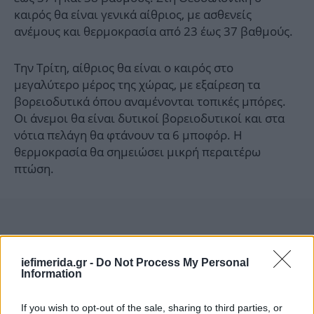
καιρός θα είναι γενικά αίθριος, με ασθενείς
ανέμους και θερμοκρασία από 23 έως 37 βαθμούς.
Την Τρίτη, αίθριος θα είναι ο καιρός στο
μεγαλύτερο μέρος της χώρας, με εξαίρεση τα
βορειοδυτικά όπου αναμένονται τοπικές μπόρες.
Οι άνεμοι θα είναι δυτικοί βορειοδυτικοί και στα
νότια πελάγη θα φτάνουν τα 6 μποφόρ. Η
θερμοκρασία θα σημειώσει μικρή περαιτέρω
πτώση.
iefimerida.gr -
Do Not Process My Personal
Information
If you wish to opt-out of the sale, sharing to third parties, or