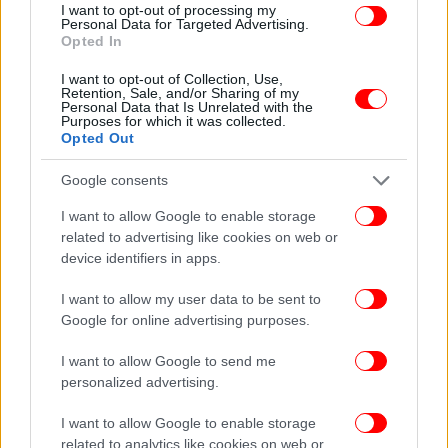
I want to opt-out of processing my
ΠΡΟΓΝΩΣΗ ΓΙΑ ΤΗ ΔΕΥΤΕΡΑ (28/7)
Personal Data for Targeted Advertising.
Opted In
Γενικά αίθριος καιρός. Τις μεσημβρινές -
I want to opt-out of Collection, Use,
Retention, Sale, and/or Sharing of my
απογευματινές ώρες θα αναπτυχθούν τοπικές
Personal Data that Is Unrelated with the
νεφώσεις στα βόρεια ορεινά, όπου είναι πιθανόν να
Purposes for which it was collected.
Opted Out
εκδηλωθούν πρόσκαιροι όμβροι. Οι άνεμοι θα
πνέουν στα δυτικά, τα κεντρικά και τα νότια δυτικοί
Google consents
βορειοδυτικοί 4 με 6 και στην υπόλοιπη χώρα
μεταβλητοί 3 με 4μποφόρ.Η θερμοκρασία θα
I want to allow Google to enable storage
related to advertising like cookies on web or
σημειώσει πτώση, ωστόσο στα νησιά του
device identifiers in apps.
ανατολικού Αιγαίου και τα Δωδεκάνησα θα
παραμείνει σε σχετικά υψηλά επίπεδα. Οι μέγιστες
I want to allow my user data to be sent to
τιμές θα φτάσουν τους στα δυτικά, τις Κυκλάδες και
Google for online advertising purposes.
την Κρήτη τους 34 με 36 και στην υπόλοιπη χώρα
τους 36 με 38 και τοπικά στα ανατολικά ηπειρωτικά
I want to allow Google to send me
τους 39 με 40 βαθμούς Κελσίου.
personalized advertising.
I want to allow Google to enable storage
ΠΡΟΓΝΩΣΗ ΓΙΑ ΤΗΝ ΤΡΙΤΗ (29/7)
related to analytics like cookies on web or