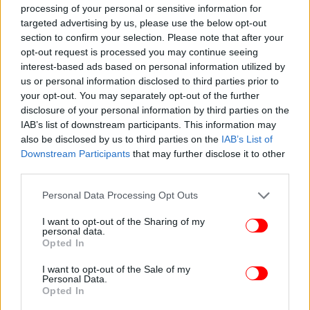
processing of your personal or sensitive information for
targeted advertising by us, please use the below opt-out
section to confirm your selection. Please note that after your
opt-out request is processed you may continue seeing
interest-based ads based on personal information utilized by
us or personal information disclosed to third parties prior to
your opt-out. You may separately opt-out of the further
disclosure of your personal information by third parties on the
IAB’s list of downstream participants. This information may
also be disclosed by us to third parties on the
IAB’s List of
Downstream Participants
that may further disclose it to other
third parties.
Please note that this website/app uses one or more Google
Personal Data Processing Opt Outs
services and may gather and store information including but
not limited to your visit or usage behaviour. You may click to
I want to opt-out of the Sharing of my
personal data.
grant or deny consent to Google and its third-party tags to
Opted In
use your data for below specified purposes in below Google
consent section.
I want to opt-out of the Sale of my
Personal Data.
Η πρόγνωση του καιρού από την ΕΜΥ:
Opted In