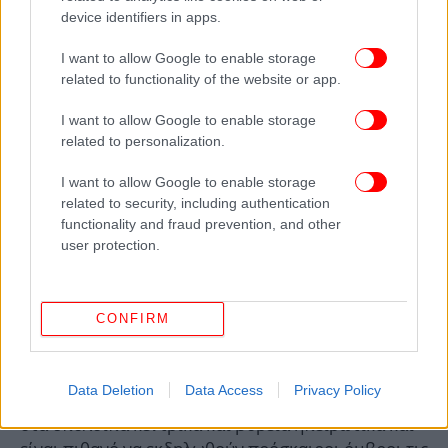
device identifiers in apps.
I want to allow Google to enable storage
related to functionality of the website or app.
I want to allow Google to enable storage
related to personalization.
I want to allow Google to enable storage
related to security, including authentication
functionality and fraud prevention, and other
user protection.
CONFIRM
Στο Ιόνιο και τα δυτικά ηπειρωτικά νεφώσεις από
τις πρωινές ώρες με τοπικές βροχές ή όμβρους.
Data Deletion
Data Access
Privacy Policy
Βαθμιαία τοπικές νεφώσεις θα αναπτυχθούν και
στα υπόλοιπα κεντρικά και βόρεια ηπειρωτικά και