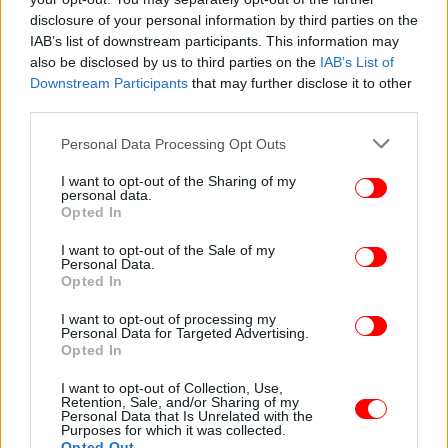
disclosure of your personal information by third parties on the
IAB’s list of downstream participants. This information may
also be disclosed by us to third parties on the
IAB’s List of
Downstream Participants
that may further disclose it to other
third parties.
H ανακοίνωση για την πτώση αεροσκάφους F-16
Please note that this website/app uses one or more Google
Personal Data Processing Opt Outs
services and may gather and store information including but
«Την Τετάρτη 20 Μαρτίου 2024 και ώρα 13:29
not limited to your visit or usage behaviour. You may click to
I want to opt-out of the Sharing of my
μονοθέσιο αεροσκάφος F-16 Block 52+ της 337
personal data.
grant or deny consent to Google and its third-party tags to
Opted In
Μοίρας, της 110 Πτέρυγας Μάχης (ΠΜ) που
use your data for below specified purposes in below Google
εκτελούσε εκπαιδευτική πτήση κατέπεσε στη
consent section.
I want to opt-out of the Sale of my
θαλάσσια περιοχή Ψαθούρας.
Personal Data.
Opted In
Σε εξέλιξη βρίσκεται επιχείρηση έρευνας-διάσωσης
I want to opt-out of processing my
Personal Data for Targeted Advertising.
για τον χειριστή. Στην περιοχή σπεύδει ένα
Opted In
ελικόπτερο Super Puma από την 130 Σμηναρχία
Μάχης, ένα ελικόπτερο S-70 του Πολεμικού
I want to opt-out of Collection, Use,
Retention, Sale, and/or Sharing of my
Ναυτικού, ένα CL-415 από την 113 ΠΜ,
Personal Data that Is Unrelated with the
Purposes for which it was collected.
κατευθύνεται στην περιοχή η Φρεγάτα "Αιγαίο",
Opted Out