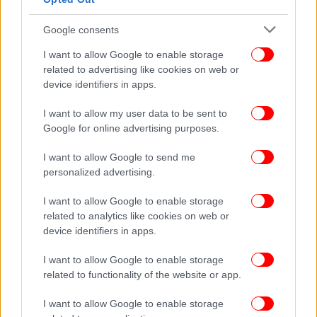
ενώ είναι σε μεγίστη ετοιμότητα ένα C-130».
Google consents
Ευχές Δένδια στον πιλότο του F-16
I want to allow Google to enable storage
related to advertising like cookies on web or
Τις ευχές του για ταχεία επάνοδο στα καθήκοντά
device identifiers in apps.
του στον χειριστή του F-16, που κατέπεσε κοντά στη
νήσο Ψαθούρα,
εξέφρασε ο υπουργός Εθνικής
I want to allow my user data to be sent to
Google for online advertising purposes.
Άμυνας Νίκος Δένδιας
.
I want to allow Google to send me
Με ανάρτησή του, ο κ. Δένδιας αναφέρει:
personalized advertising.
«Εκφράζουμε τις πιο ειλικρινείς μας ευχές για
ταχεία επάνοδο στα καθήκοντά του, στον χειριστή
I want to allow Google to enable storage
related to analytics like cookies on web or
του μαχητικού αεροσκάφους F-16 της Πολεμικής
device identifiers in apps.
Αεροπορίας, το οποίο
κατέπεσε σήμερα σε
θαλάσσια περιοχή του Αιγαίου
». Και καταλήγει:
I want to allow Google to enable storage
«Συγχαρητήρια σε όσους συμμετείχαν στην επιτυχή
related to functionality of the website or app.
και ταχύτατη επιχείρηση διάσωσης».
I want to allow Google to enable storage