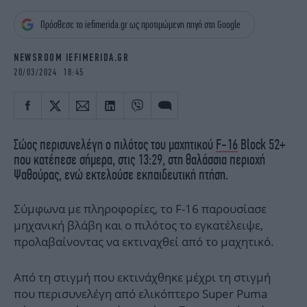
iBOOKS
ΖΩΔΙΑ
Πρόσθεσε το iefimerida.gr ως προτιμώμενη πηγή στη Google
OSCARS
THE OCEAN
MEDIA
ELAMEFORA
NEWSROOM IEFIMERIDA.GR
20/03/2024 18:45
NEWSLETTER
Σώος περισυνελέγη ο πιλότος του μαχητικού
F-16
Block 52+
που κατέπεσε σήμερα, στις 13:29, στη θαλάσσια περιοχή
Ψαθούρας, ενώ εκτελούσε εκπαιδευτική πτήση.
Σύμφωνα με πληροφορίες, το F-16 παρουσίασε
μηχανική βλάβη και ο πιλότος το εγκατέλειψε,
προλαβαίνοντας να εκτιναχθεί από το μαχητικό.
Από τη στιγμή που εκτινάχθηκε μέχρι τη στιγμή
που περισυνελέγη από ελικόπτερο Super Puma