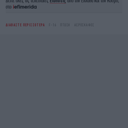
Δείτε όλες τις τελευταίες
Ειδήσεις
από την Ελλάδα και τον Κόσμο,
στο
ΔΙΑΒΑΣΤΕ ΠΕΡΙΣΣΟΤΕΡΑ
F-16
ΠΤΏΣΗ
ΑΕΡΟΣΚΆΦΟΣ