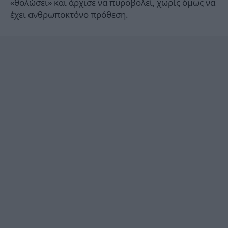
«θολώσει» και άρχισε να πυροβολεί, χωρίς όμως να
έχει ανθρωποκτόνο πρόθεση.