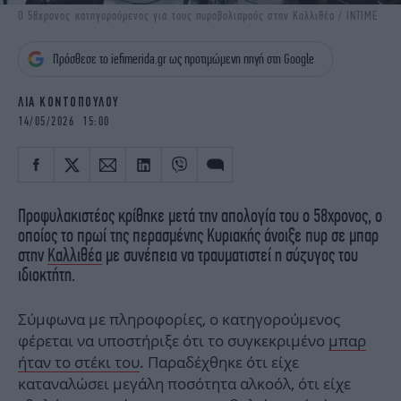
iBOOKS
ΖΩΔΙΑ
Ο 58χρονος κατηγορούμενος για τους πυροβολισμούς στην Καλλιθέα / INTIME
OSCARS
THE OCEAN
Πρόσθεσε το iefimerida.gr ως προτιμώμενη πηγή στη Google
MEDIA
ELAMEFORA
ΛΙΑ ΚΟΝΤΟΠΟΥΛΟΥ
NEWSLETTER
14/05/2026 15:00
Προφυλακιστέος κρίθηκε μετά την απολογία του ο 58χρονος, ο
οποίος το πρωί της περασμένης Κυριακής άνοιξε πυρ σε μπαρ
στην
Καλλιθέα
με συνέπεια να τραυματιστεί η σύζυγος του
ιδιοκτήτη.
Σύμφωνα με πληροφορίες, ο κατηγορούμενος
φέρεται να υποστήριξε ότι το συγκεκριμένο
μπαρ
ήταν το στέκι του
. Παραδέχθηκε ότι είχε
καταναλώσει μεγάλη ποσότητα αλκοόλ, ότι είχε