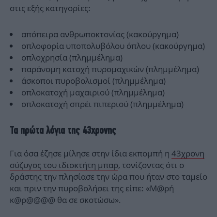
στις εξής κατηγορίες:
απόπειρα ανθρωποκτονίας (κακούργημα)
οπλοφορία υποπολυβόλου όπλου (κακούργημα)
οπλοχρησία (πλημμέλημα)
παράνομη κατοχή πυρομαχικών (πλημμέλημα)
άσκοποι πυροβολισμοί (πλημμέλημα)
οπλοκατοχή μαχαιριού (πλημμέλημα)
οπλοκατοχή σπρέι πιπεριού (πλημμέλημα)
Τα πρώτα λόγια της 43χρονης
Για όσα έζησε μίλησε στην ίδια εκπομπή η
43χρονη
σύζυγος του ιδιοκτήτη μπαρ
, τονίζοντας ότι ο
δράστης την πλησίασε την ώρα που ήταν στο ταμείο
και πριν την πυροβολήσει της είπε: «Μ@ρή
κ@ρ@@@@ θα σε σκοτώσω».