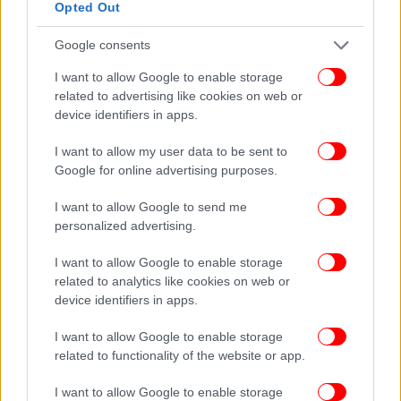
Opted Out
Σι Τζινπίνγκ σε Τραμπ: «Κίνδυνος σύγκρουσης» αν
Google consents
γίνουν λάθη με την Ταϊβάν -Θετικό κλίμα με σαφείς
προειδοποιήσεις στο Πεκίνο
I want to allow Google to enable storage
«Δεν κοιτάω ποτέ το κινητό του»: Η Μπριζίτ διαψεύδει
related to advertising like cookies on web or
ότι χαστούκισε τον Μακρόν γιατί έστελνε μηνύματα σε
device identifiers in apps.
γνωστή ηθοποιό
I want to allow my user data to be sent to
Αρχίζει αύριο το Συνέδριο της ΝΔ -Στόχος η
Google for online advertising purposes.
συσπείρωση, τα διλήμματα των εκλογών θα θέσει ο
πρωθυπουργός
I want to allow Google to send me
personalized advertising.
I want to allow Google to enable storage
related to analytics like cookies on web or
device identifiers in apps.
I want to allow Google to enable storage
related to functionality of the website or app.
I want to allow Google to enable storage