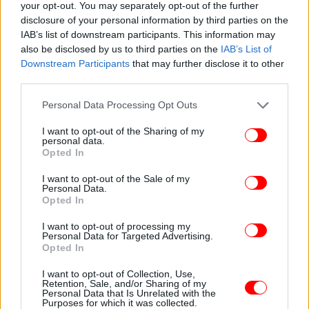
your opt-out. You may separately opt-out of the further
disclosure of your personal information by third parties on the
IAB’s list of downstream participants. This information may
also be disclosed by us to third parties on the
IAB’s List of
Downstream Participants
that may further disclose it to other
third parties.
Please note that this website/app uses one or more Google
Personal Data Processing Opt Outs
«Θα σας σκοτώσω όλους», είπε ο 58χρονος πριν
services and may gather and store information including but
ανοίξει πυρ
not limited to your visit or usage behaviour. You may click to
I want to opt-out of the Sharing of my
personal data.
grant or deny consent to Google and its third-party tags to
Opted In
use your data for below specified purposes in below Google
Υπενθυμίζεται ότι ο
58χρονος
όταν μπήκε στο
consent section.
I want to opt-out of the Sale of my
μπαρ, αφού βρήκε τον υπεύθυνο, φέρεται να είπε:
Personal Data.
«Θα σας σκοτώσω όλους».
Opted In
I want to opt-out of processing my
Στη συνέχεια πυροβόλησε με όπλο τύπου ούζι
Personal Data for Targeted Advertising.
Opted In
εναντίον της 43χρονης και του υπεύθυνου του
καταστήματος.
I want to opt-out of Collection, Use,
Retention, Sale, and/or Sharing of my
Personal Data that Is Unrelated with the
Purposes for which it was collected.
ΟΛΕΣ ΟΙ ΕΙΔΗΣΕΙΣ