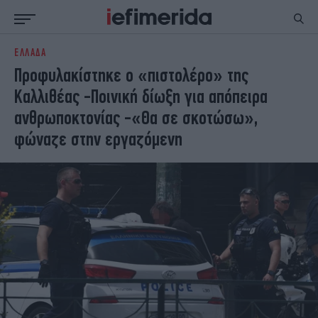
ΕΛΛΑΔΑ
ΕΙΔΗΣΕΙΣ
ΠΟΛΙΤΙΚΗ
Προφυλακίστηκε ο «πιστολέρο» της
NON PAPER
ΕΛΛΑΔΑ
Καλλιθέας -Ποινική δίωξη για απόπειρα
ΟΙΚΟΝΟΜΙΑ
ΚΟΣΜΟΣ
ανθρωποκτονίας -«Θα σε σκοτώσω»,
ΠΟΛΙΤΙΣΜΟΣ
ΠΑΝΕΛΛΗΝΙΕΣ
φώναζε στην εργαζόμενη
ΖΩΗ
ΣΠΟΡ
ΓΥΝΑΙΚΑ
ENGLISH EDITION
ΠΟΛΗ
STORIES
ΕΚΛΟΓΕΣ
TRAVEL
ΤΕΧΝΟΛΟΓΙΑ
ΥΓΕΙΑ
DESIGN
ΟΛΥΜΠΙΑΚΟΙ ΑΓΩΝΕΣ
EURO
GREEN
PODCAST
iAUTOKINITO
iOPINIONS
iGASTRONOMIE