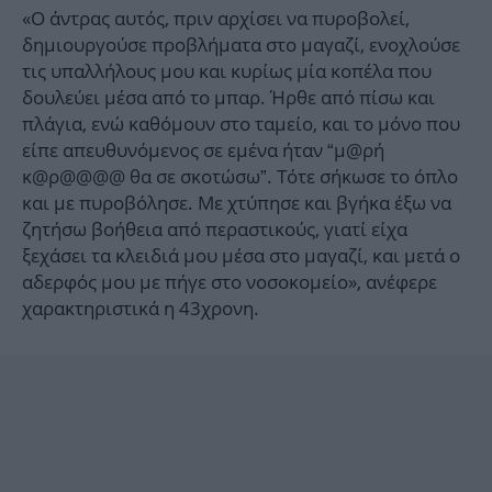
«Ο άντρας αυτός, πριν αρχίσει να πυροβολεί,
δημιουργούσε προβλήματα στο μαγαζί, ενοχλούσε
τις υπαλλήλους μου και κυρίως μία κοπέλα που
δουλεύει μέσα από το μπαρ. Ήρθε από πίσω και
πλάγια, ενώ καθόμουν στο ταμείο, και το μόνο που
είπε απευθυνόμενος σε εμένα ήταν “μ@ρή
κ@ρ@@@@ θα σε σκοτώσω”. Τότε σήκωσε το όπλο
και με πυροβόλησε. Με χτύπησε και βγήκα έξω να
ζητήσω βοήθεια από περαστικούς, γιατί είχα
ξεχάσει τα κλειδιά μου μέσα στο μαγαζί, και μετά ο
αδερφός μου με πήγε στο νοσοκομείο», ανέφερε
χαρακτηριστικά η 43χρονη.