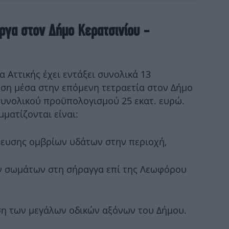
Π
έργα στον Δήμο Κερατσινίου -
1
άνθ
α Αττικής έχει εντάξει συνολικά 13
ση μέσα στην επόμενη τετραετία στον Δήμο
συνολικού προϋπολογισμού 25 εκατ. ευρώ.
ματίζονται είναι:
Μο
ημ
έτευσης ομβρίων υδάτων στην περιοχή,
κών σωμάτων στη σήραγγα επί της Λεωφόρου
κυ
ίωση των μεγάλων οδικών αξόνων του Δήμου.