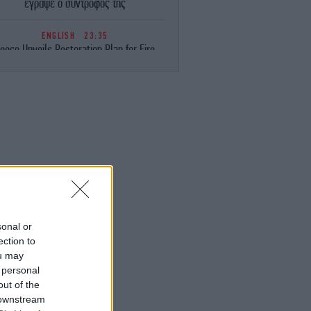
έγραψε ο σύντροφός της
ENGLISH
23:35
eece Unveils Restoration Plan for Fire-
avaged Western Attica, Vows Erosion
Works by September 15
ΕΛΛΑΔΑ
23:28
Φωτιά στη Σητεία -Επιχειρούν 40
οσβέστες, ισχυροί άνεμοι στην περιοχή
ΚΟΣΜΟΣ
23:16
ιμακώνεται η κόντρα Μαδρίτης-Ρώμης:
Η κυβέρνηση Σάντσεθ ανακοίνωσε
έγχους στα σύνορα για ταξιδιώτες από
την Ιταλία
sonal or
ection to
ou may
ΚΟΣΜΟΣ
23:14
 personal
υρκία: «Η συμφωνία με το Πακιστάν και
η Σαουδική Αραβία δεν αντιβαίνει στις
out of the
δεσμεύσεις μας προς το ΝΑΤΟ»
 downstream