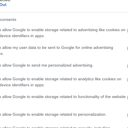
τη σχετική παρουσίασή της. «Έχουμε τη
Out
ουμε τις επόμενες εβδομάδες συγκεκριμένες
Αξι
 και συνεργασία με όλους τους
consents
φορείς, ώστε να προωθήσουμε τις βέλτιστες
ς μέχρι τώρα ατέρμονες γραφειοκρατικές
o allow Google to enable storage related to advertising like cookies on
evice identifiers in apps.
Έ
Σα
o allow my user data to be sent to Google for online advertising
επίσκεψης στον Δήμο Κερατσινίου -
s.
ης μαζί με τον δήμαρχο και την
to allow Google to send me personalized advertising.
 Σταυρούλα Αντωνάκου ενημερώθηκαν και
Β
λοποιούνται εξ' ολοκλήρου με
o allow Google to enable storage related to analytics like cookies on
ας Αττικής στην περιοχή. Μεταξύ άλλων,
evice identifiers in apps.
η παιδική χαρά για ΑμεΑ στην Ακτή Κράκαρη,
o allow Google to enable storage related to functionality of the website
δόθηκαν πρόσφατα στους ισάριθμους Δήμους
ιραιά. Η παιδική χαρά, έκτασης 480 τ.μ.,
Φω
ου συνδυάζει τη φυσική ομορφιά με τη
o allow Google to enable storage related to personalization.
οντας έναν σύγχρονο χώρο ψυχαγωγίας και
o allow Google to enable storage related to security, including