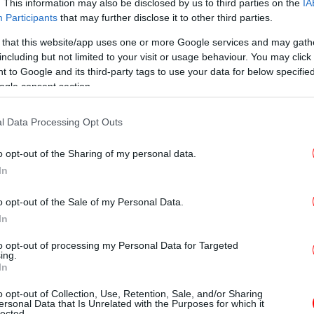
. This information may also be disclosed by us to third parties on the
IA
τητες περαιτέρω αξιοποίησης και ανάπτυξης
Participants
that may further disclose it to other third parties.
ιά να δηλώνει ότι η Περιφέρεια Αττικής
 that this website/app uses one or more Google services and may gath
T
σιστικά στην ανάπλασή του.
including but not limited to your visit or usage behaviour. You may click 
 to Google and its third-party tags to use your data for below specifi
ogle consent section.
Ο
l Data Processing Opt Outs
υγείας στην Αττική -Παραδίδονται 52 ασθενοφόρα και
o opt-out of the Sharing of my personal data.
In
Φρ
E
o opt-out of the Sale of my Personal Data.
ύληση να πάρουμε τις επόμενες
In
ς πρωτοβουλίες
to opt-out of processing my Personal Data for Targeted
ing.
Φο
In
χα
Περιφέρεια σε συνεργασία με τον Δήμο θα
o opt-out of Collection, Use, Retention, Sale, and/or Sharing
η πρόταση για την αξιοποίηση της έκτασης
ersonal Data that Is Unrelated with the Purposes for which it
lected.