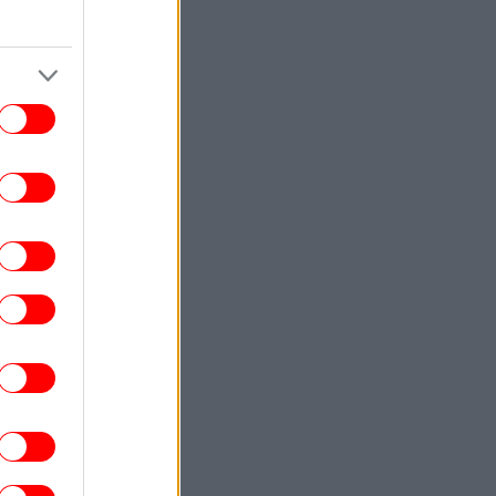
ΚΟΣΜΟΣ
22:40
ωματούχος ΗΠΑ: Με τη συμφωνία για το
Στενό του Ορμούζ θα αρθεί ο ναυτικός
αποκλεισμός του Ιράν
ΕΛΛΑΔΑ
22:32
ρχονται ισχυρά μελτέμια και 39άρια το
ββατοκύριακο -Συναγερμός για φωτιές,
ποιες περιοχές μπαίνουν σε Red Code
ΚΟΣΜΟΣ
22:27
ρετανία: Καταδικάστηκε serial killer για
τον φόνο δύο γυναικών -Η αστυνομία
απολογήθηκε γιατί τον είχε αφήσει
ελεύθερο
ΕΛΛΑΔΑ
22:19
τιά σε ισόγειο κατάστημα στη Λεωφόρο
Αμφιθέας, στον Άλιμο -Εκκενώθηκε
προληπτικά πολυκατοικία