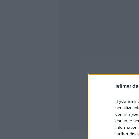
iefimerida
If you wish 
sensitive in
confirm you
continue se
information 
further disc