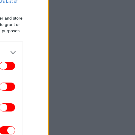
B’s List of
ENGLISH
23:09
Attica Roots Festival Draws Tens of
er and store
housands to Nine Free Concerts Across
to grant or
Athens Region
ed purposes
ΚΟΣΜΟΣ
23:03
υκρανία: Δύο νεκροί και έξι τραυματίες
από ρωσικά πλήγματα στο
Ντνιπροπετρόφσκ
ΖΩΗ
22:59
αντσέσκα Τόκα: Η Ιταλίδα χορεύτρια στη
urovision 2026 ποζάρει ολόγυμνη στην
μπανιέρα της
ΚΟΣΜΟΣ
22:47
ν ντερ Λάιεν: Η πρόεδρος της Κομισιόν
ιρετίζει τις αμερικανικές κυρώσεις σε
βάρος της Ρωσίας