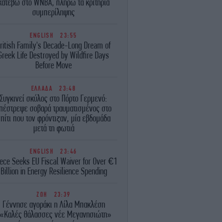
κατέβω στο WNBA, πληρώ τα κριτήρια
συμπερίληψης
ENGLISH
23:55
ritish Family's Decade-Long Dream of
Greek Life Destroyed by Wildfire Days
Before Move
ΕΛΛΑΔΑ
23:48
Συγκινεί σκύλος στο Πόρτο Γερμενό:
πέστρεψε σοβαρά τραυματισμένος στο
πίτι που τον φρόντιζαν, μία εβδομάδα
μετά τη φωτιά
ENGLISH
23:46
ece Seeks EU Fiscal Waiver for Over €1
Billion in Energy Resilience Spending
ΖΩΗ
23:39
Γέννησε αγοράκι η Λίλα Μπακλέση
«Καλές θάλασσες νέε Μεγανησιώτη»