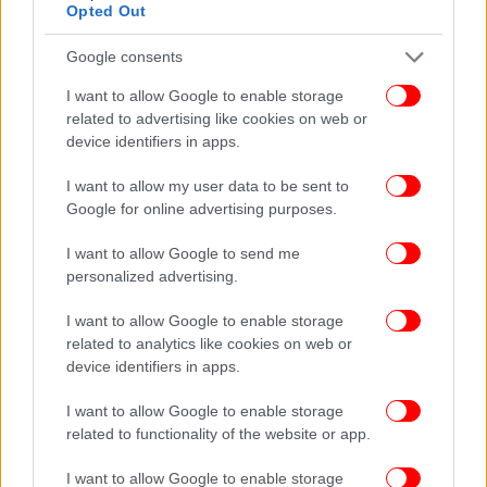
Opted Out
ΟΛΕΣ ΟΙ ΕΙΔΗΣΕΙΣ
Google consents
Τι δείχνουν οι δημοσκοπήσεις για την Κάμαλα Χάρις
-Μπορεί να κερδίσει τον Τραμπ; Τι εκτιμούν αμερικανικά
I want to allow Google to enable storage
ΜΜΕ
related to advertising like cookies on web or
Σκηνικό έντασης από την Τουρκία ανοιχτά της Κάσου
device identifiers in apps.
-Μαρινάκης: Στον διάλογο δεν μπαίνουν ζητήματα
I want to allow my user data to be sent to
κυριαρχικών δικαιωμάτων
Google for online advertising purposes.
Τσατραφύλλιας: Πολικός αεροχείμαρρος φέρνει
δυνητικά επικίνδυνα καταιγίδες -Πού θα βρέξει
I want to allow Google to send me
personalized advertising.
I want to allow Google to enable storage
related to analytics like cookies on web or
device identifiers in apps.
I want to allow Google to enable storage
related to functionality of the website or app.
I want to allow Google to enable storage