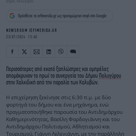
Δήμος Πολυγύρου
iBOOKS
ΖΩΔΙΑ
OSCARS
THE OCEAN
Πρόσθεσε το iefimerida.gr ως προτιμώμενη πηγή στη Google
MEDIA
ELAMEFORA
NEWSROOM IEFIMERIDA.GR
NEWSLETTER
23/07/2024 13:40
Περισσότερες από εκατό ξαπλώστρες και ομπρέλες
απομάκρυναν το πρωί τα συνεργεία του Δήμου
Πολυγύρου
στην Χαλκιδική από την παραλία των Καλυβών.
Η επιχείρηση ξεκίνησε στις 6:30 π.μ. με δύο
φορτηγά του δήμου και ένα μηχάνημα, ενώ
πραγματοποιήθηκε παρουσία του Αντιδημάρχου
Καθημερινότητας, Βασίλη Φαρδογιάννη και του
Αντιδημάρχου Πολιτισμού, Αθλητισμού και
Τουρισμού, Γιάννη Λελεγιάννη, με την παράλληλη