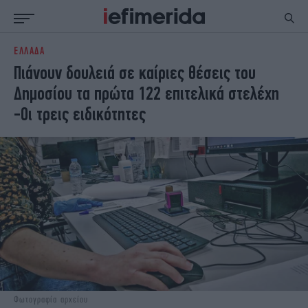
ΕΛΛΑΔΑ
ΕΙΔΗΣΕΙΣ
ΠΟΛΙΤΙΚΗ
Πιάνουν δουλειά σε καίριες θέσεις του
NON PAPER
ΕΛΛΑΔΑ
Δημοσίου τα πρώτα 122 επιτελικά στελέχη
ΟΙΚΟΝΟΜΙΑ
ΚΟΣΜΟΣ
-Οι τρεις ειδικότητες
ΠΟΛΙΤΙΣΜΟΣ
ΠΑΝΕΛΛΗΝΙΕΣ
ΖΩΗ
ΣΠΟΡ
ΓΥΝΑΙΚΑ
ENGLISH EDITION
ΠΟΛΗ
STORIES
ΕΚΛΟΓΕΣ
TRAVEL
ΤΕΧΝΟΛΟΓΙΑ
ΥΓΕΙΑ
DESIGN
ΟΛΥΜΠΙΑΚΟΙ ΑΓΩΝΕΣ
EURO
GREEN
PODCAST
iAUTOKINITO
iOPINIONS
iGASTRONOMIE
Φωτογραφία αρχείου