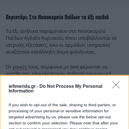
Περιστέρι: Στο Νοσοκομείο Παίδων τα έξι παιδιά
Τα έξι ανήλικα παραμένουν στο Νοσοκομείο
Παίδων Αγλαΐα Κυριακού, όπου υποβάλλονται σε
ιατρικές εξετάσεις, ενώ οι αρμόδιες υπηρεσίες
αναζητούν κατάλληλη δομή φιλοξενίας.
Οι
γονείς
τους, σύμφωνα με όσα φέρονται να
κατέθεσαν, επικαλέστηκαν σοβαρά οικονομικά
προβλήματα και αδυναμία εύρεσης εργασίας.
iefimerida.gr -
Do Not Process My Personal
Information
Παράλληλα, έγινε γνωστό ότι από το 2021 είχε
αφαιρεθεί προσωρινά η επιμέλεια των παιδιών με
If you wish to opt-out of the sale, sharing to third parties, or
εισαγγελική εντολή, πριν επιστραφεί στους γονείς
processing of your personal or sensitive information for
μετά από παρακολούθηση των κοινωνικών
targeted advertising by us, please use the below opt-out
υπηρεσιών.
section to confirm your selection. Please note that after your
opt-out request is processed you may continue seeing