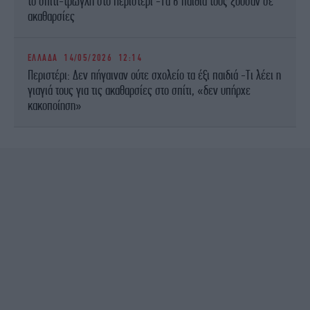
το σπίτι-τρώγλη στο Περιστέρι -Τα 6 παιδιά τους ζούσαν σε
ακαθαρσίες
ΕΛΛΑΔΑ
14/05/2026 12:14
Περιστέρι: Δεν πήγαιναν ούτε σχολείο τα έξι παιδιά -Τι λέει η
γιαγιά τους για τις ακαθαρσίες στο σπίτι, «δεν υπήρχε
κακοποίηση»