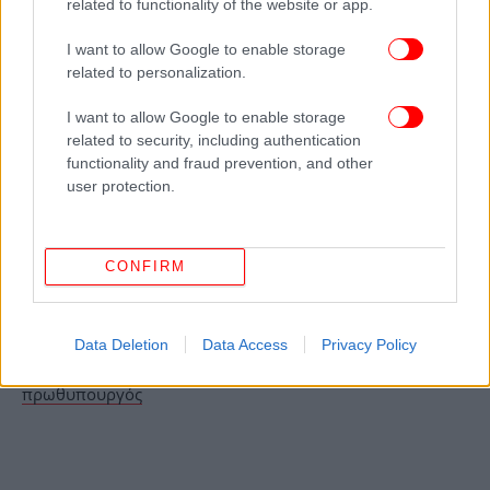
related to functionality of the website or app.
I want to allow Google to enable storage
related to personalization.
I want to allow Google to enable storage
ΟΛΕΣ ΟΙ ΕΙΔΗΣΕΙΣ
related to security, including authentication
functionality and fraud prevention, and other
Σι Τζινπίνγκ σε Τραμπ: «Κίνδυνος σύγκρουσης» αν
user protection.
γίνουν λάθη με την Ταϊβάν -Θετικό κλίμα με σαφείς
προειδοποιήσεις στο Πεκίνο
«Δεν κοιτάω ποτέ το κινητό του»: Η Μπριζίτ διαψεύδει
CONFIRM
ότι χαστούκισε τον Μακρόν γιατί έστελνε μηνύματα σε
γνωστή ηθοποιό
Αρχίζει αύριο το Συνέδριο της ΝΔ -Στόχος η
Data Deletion
Data Access
Privacy Policy
συσπείρωση, τα διλήμματα των εκλογών θα θέσει ο
πρωθυπουργός