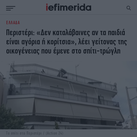
ΕΛΛΑΔΑ
ΕΙΔΗΣΕΙΣ
ΠΟΛΙΤΙΚΗ
Περιστέρι: «Δεν καταλάβαινες αν τα παιδιά
NON PAPER
ΕΛΛΑΔΑ
είναι αγόρια ή κορίτσια», λέει γείτονας της
ΟΙΚΟΝΟΜΙΑ
ΚΟΣΜΟΣ
οικογένειας που έμενε στο σπίτι-τρώγλη
ΠΟΛΙΤΙΣΜΟΣ
ΠΑΝΕΛΛΗΝΙΕΣ
ΖΩΗ
ΣΠΟΡ
ΓΥΝΑΙΚΑ
ENGLISH EDITION
ΠΟΛΗ
STORIES
ΕΚΛΟΓΕΣ
TRAVEL
ΤΕΧΝΟΛΟΓΙΑ
ΥΓΕΙΑ
DESIGN
ΟΛΥΜΠΙΑΚΟΙ ΑΓΩΝΕΣ
EURO
GREEN
PODCAST
iAUTOKINITO
iOPINIONS
iGASTRONOMIE
Το σπίτι στο Περιστέρι / (Action 24)