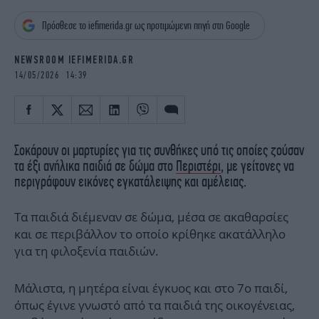
iBOOKS
ΖΩΔΙΑ
Πρόσθεσε το iefimerida.gr ως προτιμώμενη πηγή στη Google
OSCARS
THE OCEAN
MEDIA
ELAMEFORA
NEWSROOM IEFIMERIDA.GR
14/05/2026 14:39
NEWSLETTER
Σοκάρουν οι μαρτυρίες για τις συνθήκες υπό τις οποίες ζούσαν
τα έξι ανήλικα παιδιά σε δώμα στο
Περιστέρι
, με γείτονες να
περιγράφουν εικόνες εγκατάλειψης και αμέλειας.
Τα παιδιά διέμεναν σε δώμα, μέσα σε ακαθαρσίες
και σε περιβάλλον το οποίο κρίθηκε ακατάλληλο
για τη φιλοξενία παιδιών.
Μάλιστα, η μητέρα είναι έγκυος και στο 7ο παιδί,
όπως έγινε γνωστό από τα παιδιά της οικογένειας,