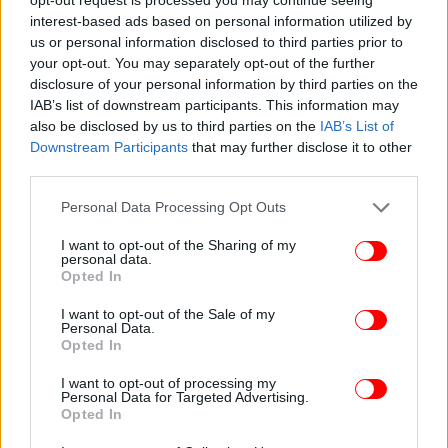
interest-based ads based on personal information utilized by
Οι δύο γονείς συνελήφθησαν και σε βάρος τους
us or personal information disclosed to third parties prior to
σχηματίστηκε δικογραφία για έκθεση ανηλίκων σε
your opt-out. You may separately opt-out of the further
κίνδυνο.
disclosure of your personal information by third parties on the
IAB’s list of downstream participants. This information may
also be disclosed by us to third parties on the
IAB’s List of
Ωστόσο, αφέθηκαν ελεύθεροι μετά την επιβολή
Downstream Participants
that may further disclose it to other
ποινής φυλάκισης
16 μηνών με αναστολή.
third parties.
Please note that this website/app uses one or more Google
Personal Data Processing Opt Outs
services and may gather and store information including but
not limited to your visit or usage behaviour. You may click to
I want to opt-out of the Sharing of my
personal data.
grant or deny consent to Google and its third-party tags to
Opted In
use your data for below specified purposes in below Google
consent section.
I want to opt-out of the Sale of my
Personal Data.
Opted In
I want to opt-out of processing my
Personal Data for Targeted Advertising.
Opted In