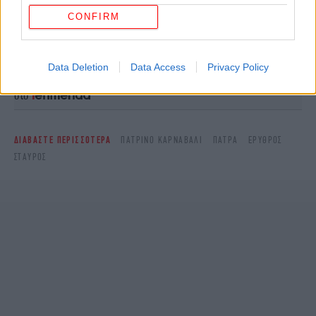
CONFIRM
Ακολουθήστε το
στο Google News
και μάθετε
πρώτοι όλες τις ειδήσεις
Data Deletion
Data Access
Privacy Policy
Δείτε όλες τις τελευταίες
Ειδήσεις
από την Ελλάδα και τον Κόσμο,
στο
ΔΙΑΒΑΣΤΕ ΠΕΡΙΣΣΟΤΕΡΑ
ΠΑΤΡΙΝΌ ΚΑΡΝΑΒΆΛΙ
ΠΆΤΡΑ
ΕΡΥΘΡΌΣ
ΣΤΑΥΡΌΣ