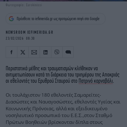
iBOOKS
ΖΩΔΙΑ
Φωτογραφία: Eurokinissi
OSCARS
THE OCEAN
Πρόσθεσε το iefimerida.gr ως προτιμώμενη πηγή στη Google
MEDIA
ELAMEFORA
NEWSROOM IEFIMERIDA.GR
NEWSLETTER
23/02/2026 08:30
Περιστατικά μέθης και τραυματισμών κλήθηκαν να
αντιμετωπίσουν κατά τη διάρκεια του τριημέρου της Αποκριάς
οι εθελοντές του Ερυθρού Σταυρού στο
Πατρινό καρναβάλι
.
Οι τουλάχιστον 180 εθελοντές Σαμαρείτες-
Διασώστες και Ναυαγοσώστες, εθελοντές Υγείας και
Κοινωνικής Πρόνοιας, αλλά και εξειδικευμένο
νοσηλευτικό προσωπικό του Ε.Ε.Σ.,στον Σταθμό
Πρώτων Βοηθειών βρίσκονταν δίπλα στους