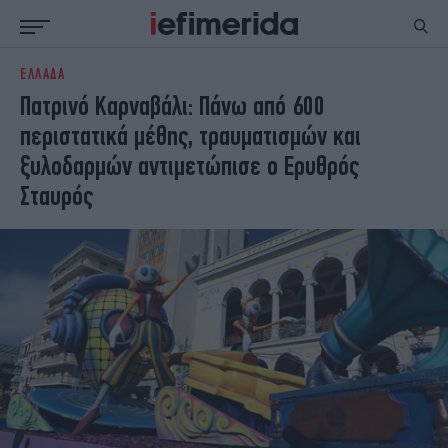
ΕΛΛΑΔΑ
ΕΙΔΗΣΕΙΣ
ΠΟΛΙΤΙΚΗ
Πατρινό Καρναβάλι: Πάνω από 600
NON PAPER
ΕΛΛΑΔΑ
περιστατικά μέθης, τραυματισμών και
ΟΙΚΟΝΟΜΙΑ
ΚΟΣΜΟΣ
ξυλοδαρμών αντιμετώπισε ο Ερυθρός
ΠΟΛΙΤΙΣΜΟΣ
ΠΑΝΕΛΛΗΝΙΕΣ
Σταυρός
ΖΩΗ
ΣΠΟΡ
ΓΥΝΑΙΚΑ
ENGLISH EDITION
ΠΟΛΗ
STORIES
ΕΚΛΟΓΕΣ
TRAVEL
ΤΕΧΝΟΛΟΓΙΑ
ΥΓΕΙΑ
DESIGN
ΟΛΥΜΠΙΑΚΟΙ ΑΓΩΝΕΣ
EURO
GREEN
PODCAST
iAUTOKINITO
iOPINIONS
iGASTRONOMIE