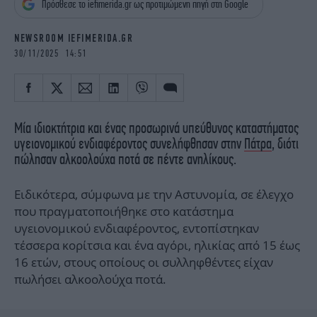
Πρόσθεσε το iefimerida.gr ως προτιμώμενη πηγή στη Google
iBOOKS
ΖΩΔΙΑ
OSCARS
THE OCEAN
NEWSROOM IEFIMERIDA.GR
MEDIA
ELAMEFORA
30/11/2025 14:51
NEWSLETTER
Μία ιδιοκτήτρια και ένας προσωρινά υπεύθυνος καταστήματος
υγειονομικού ενδιαφέροντος συνελήφθησαν στην
Πάτρα
, διότι
πώλησαν αλκοολούχα ποτά σε πέντε ανηλίκους.
Ειδικότερα, σύμφωνα με την Αστυνομία, σε έλεγχο
που πραγματοποιήθηκε στο κατάστημα
υγειονομικού ενδιαφέροντος, εντοπίστηκαν
τέσσερα κορίτσια και ένα αγόρι, ηλικίας από 15 έως
16 ετών, στους οποίους οι συλληφθέντες είχαν
πωλήσει αλκοολούχα ποτά.