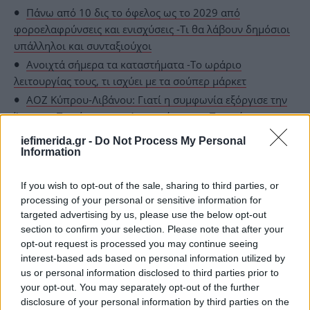
Πάνω από 10 δις το όφελος ως το 2029 από
φοροελαφρύνσεις και ενισχύσεις -Τι θα λάβουν δημόσιοι
υπάλληλοι και συνταξιούχοι
Ανοιχτά σήμερα τα καταστήματα -Το ωράριο
λειτουργίας τους, τι ισχύει με τα σούπερ μάρκετ
ΑΟΖ Κύπρου-Λιβάνου: Γιατί η συμφωνία εξόργισε την
Άγκυρα -Το μήνυμα της Λευκωσίας στην Τουρκία
iefimerida.gr -
Do Not Process My Personal
Information
If you wish to opt-out of the sale, sharing to third parties, or
processing of your personal or sensitive information for
targeted advertising by us, please use the below opt-out
section to confirm your selection. Please note that after your
opt-out request is processed you may continue seeing
interest-based ads based on personal information utilized by
us or personal information disclosed to third parties prior to
your opt-out. You may separately opt-out of the further
disclosure of your personal information by third parties on the