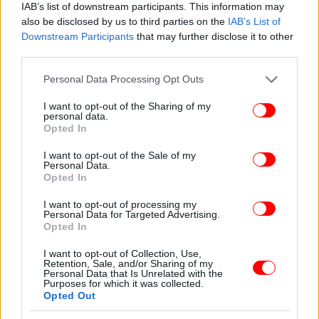
IAB’s list of downstream participants. This information may
also be disclosed by us to third parties on the
IAB’s List of
Downstream Participants
that may further disclose it to other
third parties.
Please note that this website/app uses one or more Google
Personal Data Processing Opt Outs
services and may gather and store information including but
not limited to your visit or usage behaviour. You may click to
I want to opt-out of the Sharing of my
personal data.
grant or deny consent to Google and its third-party tags to
Opted In
use your data for below specified purposes in below Google
consent section.
I want to opt-out of the Sale of my
Personal Data.
ΠΕΡΙΣΣΟΤΕΡΑ ΒΙΝΤΕΟ
Opted In
I want to opt-out of processing my
Personal Data for Targeted Advertising.
Ακολουθήστε το
στο Google News
και μάθετε
Opted In
πρώτοι όλες τις ειδήσεις
I want to opt-out of Collection, Use,
Retention, Sale, and/or Sharing of my
Δείτε όλες τις τελευταίες
Ειδήσεις
από την Ελλάδα και τον Κόσμο,
Personal Data that Is Unrelated with the
Purposes for which it was collected.
στο
Opted Out