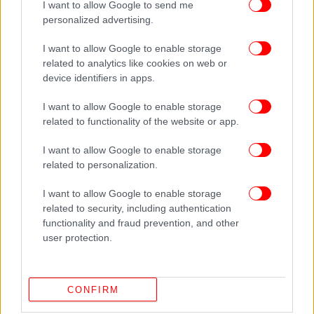
I want to allow Google to send me
της 41χρονης στο ΚΑΤ, στην Αθήνα.
personalized advertising.
I want to allow Google to enable storage
Ο 49χρονος έχει οδηγηθεί στις φυλακές
related to analytics like cookies on web or
Κορυδαλλού, ενώ, βάσει των ίδιων πληροφοριών, η
device identifiers in apps.
41χρονη γυναίκα είχε πέσει θύμα ξυλοδαρμού από
τον σύντροφό της κι άλλες φορές.
I want to allow Google to enable storage
related to functionality of the website or app.
«Αποδέχομαι ότι χτύπησα τη Γαρυφαλλιά, όμως δεν
I want to allow Google to enable storage
είχα πρόθεση να της κάνω κακό. Τσακωθήκαμε για
related to personalization.
ασήμαντη αφορμή και με ενημέρωσε ότι θα πάει
στο συγκεκριμένο ξενοδοχείο. Πήγα να τη βρω
I want to allow Google to enable storage
χωρίς να έχω στο μυαλό μου ότι θα συμβεί όλο
related to security, including authentication
αυτό. Δεν τη χτύπησα με γροθιά και κλωτσιά, δεν το
functionality and fraud prevention, and other
αποδέχομαι αυτό, μονάχα την έσπρωξα και έπεσε
user protection.
κάτω», είπε ο δράστης στις Αρχές, με τις ίδιες
πληροφορίες να αναφέρουν ότι κάμερες ασφαλείας
του ξενοδοχείου είχαν καταγράψει τις κινήσεις του.
CONFIRM