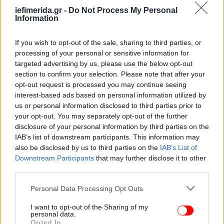
ανακριτή και εισαγγελέα, όπως αναφέρει το
iefimerida.gr -
Do Not Process My Personal
Information
pelop.gr.
If you wish to opt-out of the sale, sharing to third parties, or
processing of your personal or sensitive information for
targeted advertising by us, please use the below opt-out
section to confirm your selection. Please note that after your
opt-out request is processed you may continue seeing
interest-based ads based on personal information utilized by
us or personal information disclosed to third parties prior to
your opt-out. You may separately opt-out of the further
disclosure of your personal information by third parties on the
IAB’s list of downstream participants. This information may
also be disclosed by us to third parties on the
IAB’s List of
Downstream Participants
that may further disclose it to other
third parties.
Please note that this website/app uses one or more Google
Personal Data Processing Opt Outs
services and may gather and store information including but
not limited to your visit or usage behaviour. You may click to
I want to opt-out of the Sharing of my
personal data.
grant or deny consent to Google and its third-party tags to
Opted In