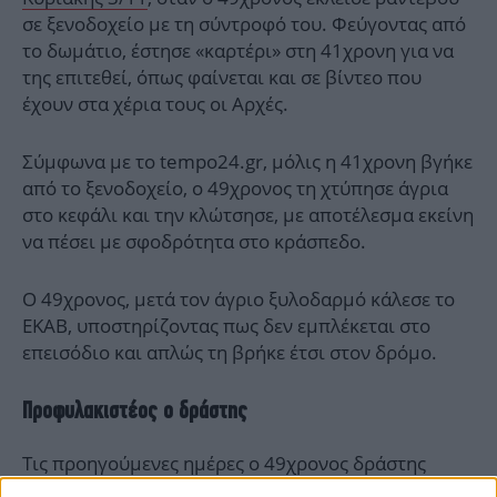
σε ξενοδοχείο με τη σύντροφό του. Φεύγοντας από
το δωμάτιο, έστησε «καρτέρι» στη 41χρονη για να
της επιτεθεί, όπως φαίνεται και σε βίντεο που
έχουν στα χέρια τους οι Αρχές.
Σύμφωνα με το tempo24.gr, μόλις η 41χρονη βγήκε
από το ξενοδοχείο, ο 49χρονος τη χτύπησε άγρια
στο κεφάλι και την κλώτσησε, με αποτέλεσμα εκείνη
να πέσει με σφοδρότητα στο κράσπεδο.
Ο 49χρονος, μετά τον άγριο ξυλοδαρμό κάλεσε το
ΕΚΑΒ, υποστηρίζοντας πως δεν εμπλέκεται στο
επεισόδιο και απλώς τη βρήκε έτσι στον δρόμο.
Προφυλακιστέος ο δράστης
Τις προηγούμενες ημέρες ο 49χρονος δράστης
κρίθηκε προφυλακιστέος, με ομόφωνη απόφαση