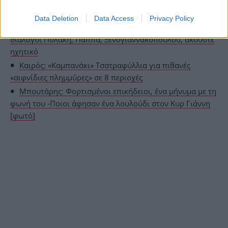
ΟΛΕΣ ΟΙ ΕΙΔΗΣΕΙΣ
Data Deletion
Data Access
Privacy Policy
Συνέδριο ΣΥΡΙΖΑ: Ξέχασαν ανοιχτά μικρόφωνα -Οι
διάλογοι Πολάκη, Παππά, Ξενογιαννακοπούλου, ακούστε
ηχητικό
Καιρός: «Καμπανάκι» Τσατραφύλλια για πιθανές
«αιφνίδιες πλημμύρες» σε 8 περιοχές
Μπουτάρης: Φορτισμένοι επικήδειοι, ένα μήνυμα με τη
φωνή του -Ποιοι άφησαν ένα λουλούδι στον Κυρ Γιάννη
[φωτό]