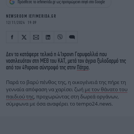
Πρόσθεσε το iefimerida.gr ως προτιμώμενη πηγή στη Google
iBOOKS
ΖΩΔΙΑ
OSCARS
THE OCEAN
NEWSROOM IEFIMERIDA.GR
MEDIA
ELAMEFORA
12/11/2024 19:09
NEWSLETTER
Δεν τα κατάφερε τελικά η 41χρονη Γαρυφαλλιά που
νοσηλευόταν στη ΜΕΘ του ΚΑΤ, μετά τον άγριο ξυλοδαρμό της
από τον 49χρονο σύντροφό της στην
Πάτρα
.
Παρά το βαρύ πένθος της, η οικογένειά της πήρε τη
γενναία απόφαση να χαρίσει ζωή
με τον θάνατο του
παιδιού της
, προχωρώντας στη δωρεά οργάνων,
σύμφωνα με όσα αναφέρει το tempo24.news.