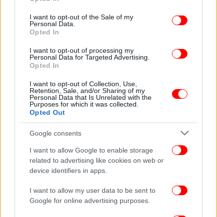
use your data for below specified purposes in below Google
consent section.
I want to opt-out of the Sale of my
Personal Data.
Opted In
I want to opt-out of processing my
Personal Data for Targeted Advertising.
Opted In
I want to opt-out of Collection, Use,
Retention, Sale, and/or Sharing of my
Personal Data that Is Unrelated with the
Purposes for which it was collected.
Opted Out
Ο 49χρονος συνελήφθη την περασμένη Δευτέρα
Google consents
μετά τη διακομιδή της 41χρονης στο Νοσοκομείο
I want to allow Google to enable storage
«Άγιος Ανδρέας» της Πάτρας, όπου μετά τις ιατρικές
related to advertising like cookies on web or
εξετάσεις στις οποίες υποβλήθηκε διαπιστώθηκε
device identifiers in apps.
ότι έφερε βαριά κρανιοεγκεφαλική κάκωση και
I want to allow my user data to be sent to
κάταγμα ινιακού οστού, με αποτέλεσμα να
Google for online advertising purposes.
διασωληνωθεί. Μάλιστα, την επόμενη ημέρα
κρίθηκε αναγκαία από τους γιατρούς η μεταφορά