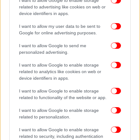
I want to allow Google to enable storage
και να αποκλείσετε την πρόσβαση σε ιστοσελίδες ή
related to advertising like cookies on web or
περιεχόμενο που δεν είναι κατάλληλο για την
device identifiers in apps.
ηλικία του παιδιού σας. Πολλά εργαλεία γονικού
I want to allow my user data to be sent to
ελέγχου προσφέρουν λίστες αποκλεισμού
Google for online advertising purposes.
(blacklists) και λίστες επιτρεπόμενων (whitelists),
επιτρέποντάς σας να επιλέξετε ποιες ιστοσελίδες
I want to allow Google to send me
είναι ασφαλείς για το παιδί σας και ποιες όχι.
personalized advertising.
Επιπλέον, μπορείτε να ρυθμίσετε φίλτρα που
αυτόματα αποκλείουν ιστοσελίδες με ακατάλληλο
I want to allow Google to enable storage
περιεχόμενο, όπως βία, πορνογραφία ή επικίνδυνες
related to analytics like cookies on web or
device identifiers in apps.
πληροφορίες. Αυτή η λειτουργία εξασφαλίζει ότι το
παιδί σας θα έχει πρόσβαση μόνο σε περιεχόμενο
I want to allow Google to enable storage
που εσείς θεωρείτε κατάλληλο και ασφαλές για την
related to functionality of the website or app.
ηλικία του. Τα φίλτρα μπορούν να προσαρμοστούν
ώστε να καλύπτουν τόσο τις αναζητήσεις στο
I want to allow Google to enable storage
Διαδίκτυο όσο και την πρόσβαση σε εφαρμογές ή
related to personalization.
βίντεο.
I want to allow Google to enable storage
related to security, including authentication