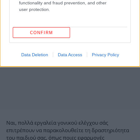
Μπορώ να δω τι περιεχόμενο παρακολουθεί
functionality and fraud prevention, and other
το παιδί μου;
user protection.
CONFIRM
Data Deletion
Data Access
Privacy Policy
Ναι, πολλά εργαλεία γονικού ελέγχου σάς
επιτρέπουν να παρακολουθείτε τη δραστηριότητα
του παιδιού σας, όπως ποιες εφαρμογές