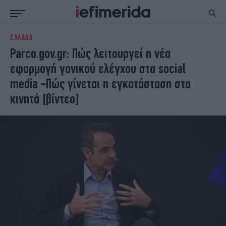
ΕΛΛΑΔΑ
ΕΙΔΗΣΕΙΣ
ΠΟΛΙΤΙΚΗ
Parco.gov.gr: Πώς λειτουργεί η νέα
NON PAPER
ΕΛΛΑΔΑ
εφαρμογή γονικού ελέγχου στα social
ΟΙΚΟΝΟΜΙΑ
ΚΟΣΜΟΣ
media -Πώς γίνεται η εγκατάσταση στα
ΠΟΛΙΤΙΣΜΟΣ
ΠΑΝΕΛΛΗΝΙΕΣ
κινητά [βίντεο]
ΖΩΗ
ΣΠΟΡ
ΓΥΝΑΙΚΑ
ENGLISH EDITION
ΠΟΛΗ
STORIES
ΕΚΛΟΓΕΣ
TRAVEL
ΤΕΧΝΟΛΟΓΙΑ
ΥΓΕΙΑ
DESIGN
ΟΛΥΜΠΙΑΚΟΙ ΑΓΩΝΕΣ
EURO
GREEN
PODCAST
iAUTOKINITO
iOPINIONS
iGASTRONOMIE