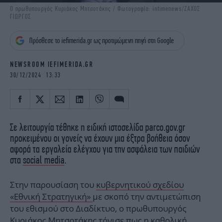
iBOOKS
ΖΩΔΙΑ
Ο πρωθυπουργός Κυριάκος Μητσοτάκης / Φωτογραφία: intimenews/ΖΑΧΟΣ
ΓΙΩΡΓΟΣ
OSCARS
THE OCEAN
MEDIA
ELAMEFORA
Πρόσθεσε το iefimerida.gr ως προτιμώμενη πηγή στη Google
NEWSLETTER
NEWSROOM IEFIMERIDA.GR
30/12/2024 13:33
Σε λειτουργία τέθηκε η ειδική ιστοσελίδα parco.gov.gr
προκειμένου οι γονείς να έχουν μια έξτρα βοήθεια όσον
αφορά τα εργαλεία ελέγχου για την ασφάλεια των παιδιών
στα
social media
.
Στην παρουσίαση του
κυβερνητικού σχεδίου
«Εθνική Στρατηγική»
με σκοπό την αντιμετώπιση
του εθισμού στο Διαδίκτυο, ο πρωθυπουργός
Κυριάκος Μητσοτάκης τόνισε πως η καθολική