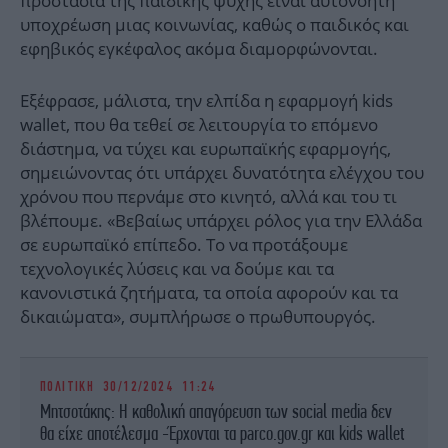
προστασία της παιδικής ψυχής είναι αυτονόητη
υποχρέωση μιας κοινωνίας, καθώς ο παιδικός και
εφηβικός εγκέφαλος ακόμα διαμορφώνονται.
Εξέφρασε, μάλιστα, την ελπίδα η εφαρμογή kids
wallet, που θα τεθεί σε λειτουργία το επόμενο
διάστημα, να τύχει και ευρωπαϊκής εφαρμογής,
σημειώνοντας ότι υπάρχει δυνατότητα ελέγχου του
χρόνου που περνάμε στο κινητό, αλλά και του τι
βλέπουμε. «Βεβαίως υπάρχει ρόλος για την Ελλάδα
σε ευρωπαϊκό επίπεδο. Το να προτάξουμε
τεχνολογικές λύσεις και να δούμε και τα
κανονιστικά ζητήματα, τα οποία αφορούν και τα
δικαιώματα», συμπλήρωσε ο πρωθυπουργός.
ΠΟΛΙΤΙΚΗ
30/12/2024 11:24
Μητσοτάκης: Η καθολική απαγόρευση των social media δεν
θα είχε αποτέλεσμα -Έρχονται τα parco.gov.gr και kids wallet