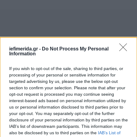
iefimerida.gr -
Do Not Process My Personal
Information
If you wish to opt-out of the sale, sharing to third parties, or
processing of your personal or sensitive information for
targeted advertising by us, please use the below opt-out
section to confirm your selection. Please note that after your
opt-out request is processed you may continue seeing
interest-based ads based on personal information utilized by
Ναι, τα εργαλεία γονικού ελέγχου σάς επιτρέπουν
us or personal information disclosed to third parties prior to
your opt-out. You may separately opt-out of the further
να ορίσετε χρονικά όρια για τη χρήση
disclosure of your personal information by third parties on the
συγκεκριμένων εφαρμογών ή συνολικά για τη
IAB’s list of downstream participants. This information may
χρήση της συσκευής. Μπορείτε να ρυθμίσετε, για
also be disclosed by us to third parties on the
IAB’s List of