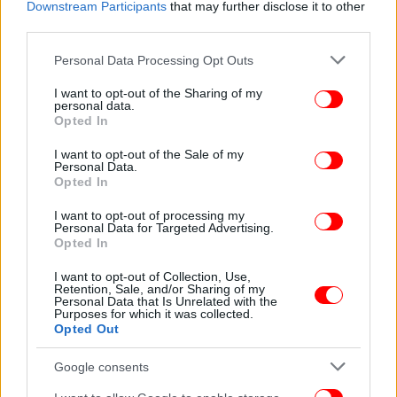
παράδειγμα, πόση ώρα την ημέρα μπορεί το παιδί
Downstream Participants
that may further disclose it to other
σας να χρησιμοποιεί συγκεκριμένες εφαρμογές,
third parties.
όπως παιχνίδια ή εφαρμογές κοινωνικής
Please note that this website/app uses one or more Google
Personal Data Processing Opt Outs
δικτύωσης. Κάποιες πλατφόρμες επιτρέπουν,
services and may gather and store information including but
επίσης, την οριστική διακοπή της χρήσης της
not limited to your visit or usage behaviour. You may click to
I want to opt-out of the Sharing of my
συσκευής μετά από ένα συγκεκριμένο χρονικό
personal data.
grant or deny consent to Google and its third-party tags to
Opted In
διάστημα. Αυτή η δυνατότητα είναι χρήσιμη για να
use your data for below specified purposes in below Google
ελέγχετε την ισορροπία μεταξύ της διαδικτυακής
consent section.
I want to opt-out of the Sale of my
Personal Data.
δραστηριότητας και των άλλων καθημερινών
Opted In
δραστηριοτήτων, όπως το διάβασμα και ο ύπνος. Η
ρύθμιση αυτή σας βοηθά, επίσης, να αποτρέψετε
I want to opt-out of processing my
Personal Data for Targeted Advertising.
την υπερβολική χρήση της συσκευής, η οποία
Opted In
μπορεί να επηρεάσει την υγεία του παιδιού και την
ποιότητα του ύπνου του.
I want to opt-out of Collection, Use,
Retention, Sale, and/or Sharing of my
Personal Data that Is Unrelated with the
Purposes for which it was collected.
Μπορώ να αποκλείσω συγκεκριμένες
Opted Out
ιστοσελίδες ή περιεχόμενο;
Google consents
Ναι, με τον γονικό έλεγχο μπορείτε να φιλτράρετε