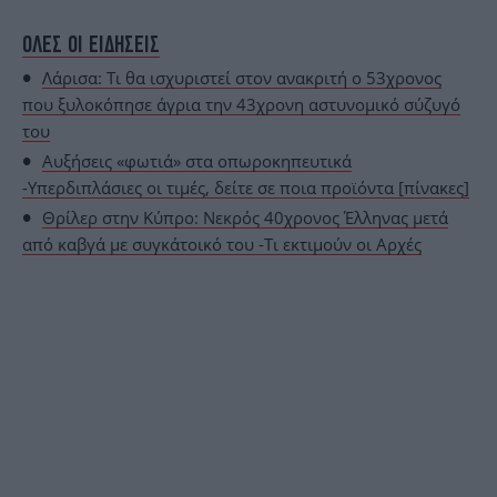
ΟΛΕΣ ΟΙ ΕΙΔΗΣΕΙΣ
Λάρισα: Τι θα ισχυριστεί στον ανακριτή ο 53χρονος
που ξυλοκόπησε άγρια την 43χρονη αστυνομικό σύζυγό
του
Aυξήσεις «φωτιά» στα οπωροκηπευτικά
-Υπερδιπλάσιες οι τιμές, δείτε σε ποια προϊόντα [πίνακες]
Θρίλερ στην Κύπρο: Νεκρός 40χρονος Έλληνας μετά
από καβγά με συγκάτοικό του -Τι εκτιμούν οι Αρχές