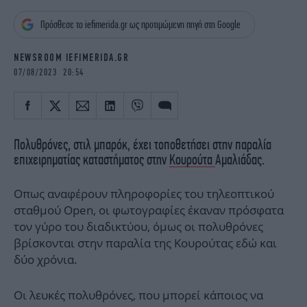
iBOOKS
ΖΩΔΙΑ
Πρόσθεσε το iefimerida.gr ως προτιμώμενη πηγή στη Google
OSCARS
THE OCEAN
MEDIA
ELAMEFORA
NEWSROOM IEFIMERIDA.GR
07/08/2023 20:54
NEWSLETTER
Πολυθρόνες, στιλ μπαρόκ, έχει τοποθετήσει στην παραλία
επιχειρηματίας καταστήματος στην
Κουρούτα
Αμαλιάδας.
Οπως αναφέρουν πληροφορίες του τηλεοπτικού
σταθμού Open, οι φωτογραφίες έκαναν πρόσφατα
τον γύρο του διαδικτύου, όμως οι πολυθρόνες
βρίσκονται στην παραλία της Κουρούτας εδώ και
δύο χρόνια.
Οι λευκές πολυθρόνες, που μπορεί κάποιος να