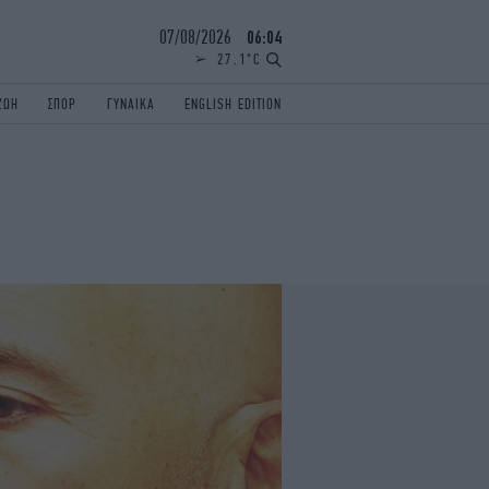
07/08/2026
06:04
27.1°C
ΖΩΗ
ΣΠΟΡ
ΓΥΝΑΙΚΑ
ENGLISH EDITION
ΕΛΛΑΔΑ
ΠΑΝΕΛΛΗΝΙΕΣ
ENGLISH EDITION
TRAVEL
ΟΛΥΜΠΙΑΚΟΙ ΑΓΩΝΕΣ
iAUTOKINITO
ΖΩΔΙΑ
ELAMEFORA