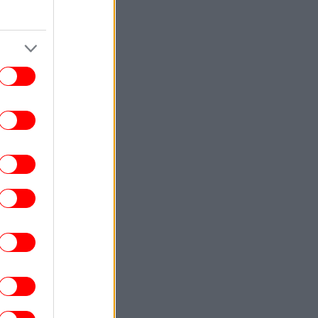
Αθήνας -Πού κατασκευάζεται, πόσες
λωρίδες θα έχει
ΕΛΛΑΔΑ
07:53
ουρισμός για όλους: Ποιοι ΑΦΜ κάνουν
τηση σήμερα -Οι δικαιούχοι, τα κριτήρια
ΕΛΛΑΔΑ
07:49
ψηλός κίνδυνος πυρκαγιάς σήμερα σε
τική, Κρήτη, Εύβοια και άλλες περιοχές
ΖΩΗ
07:45
ουλία Καλλιμάνη νευρίασε με θεατή που
ς πετούσε λουλούδια στο πρόσωπο -Του
έριξε και αυτή, «σ' αρέσει;» του είπε
ΕΛΛΑΔΑ
07:40
ωτιά σε εγκαταλελειμμένο κτίριο στο
Μοσχάτο -Σε εξέλιξη επιχείρηση της
Πυροσβεστικής