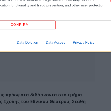
cation functionality and fraud prevention, and other user protection.
CONFIRM
Cr
Data Deletion
Data Access
Privacy Policy
Τα
βό
Πρ
έως πρόσφατα διδάσκοντα στο τμήμα
δύ
ς Σχολής του Εθνικού Θεάτρου, Στάθη