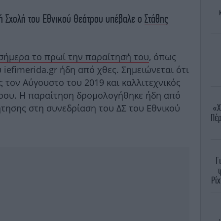
κή Σχολή του Εθνικού Θεάτρου υπέβαλε ο
Στάθης
σήμερα το πρωί την παραίτησή του
, όπως
iefimerida.gr ήδη από χθες. Σημειώνεται ότι
 τον Αύγουστο του 2019 και καλλιτεχνικός
τρου. H παραίτηση δρομολογήθηκε ήδη από
ήτησης στη συνεδρίαση του ΔΣ του Εθνικού
«Χ
Πέρ
Γ
τ
Ρίχ