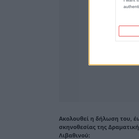
authenti
Ακολουθεί η δήλωση του, 
σκηνοθεσίας της Δραματική
Λιβαθινού: