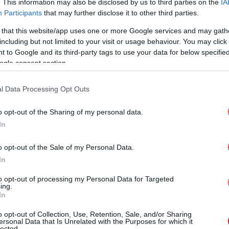
Α
. This information may also be disclosed by us to third parties on the
IA
Participants
that may further disclose it to other third parties.
ορίες μάλιστα, πέρα από τις
καταγγελίες
 that this website/app uses one or more Google services and may gath
, το ΔΣ
συμπεριφορά και ομοφοβικά σχόλια
including but not limited to your visit or usage behaviour. You may click 
«Δ
 to Google and its third-party tags to use your data for below specifi
ζήτημα με τον Στάθη Λιβαθινό. Στόχος όλων
Α
ogle consent section.
 με τον καλύτερο δυνατό τρόπο για τη
κατ
ωμένο Εθνικό Θεάτρο στη σκιά της υπόθεσης
l Data Processing Opt Outs
Κω
o opt-out of the Sharing of my personal data.
ού Θεάτρου
In
o opt-out of the Sale of my Personal Data.
σχετικά με την
παραίτηση του
ίνωσή του
In
τική Σχολή του, δηλώνει ότι «παρά τις
Un
διευθύντρια της Δραματικής Σχολής του
to opt-out of processing my Personal Data for Targeted
ing.
εν κατέστη εφικτό να θεραπευθεί η
In
τη διδακτική διαδικασία και να επανέλθει
o opt-out of Collection, Use, Retention, Sale, and/or Sharing
τίληψης μεταξύ του καθηγητή κ. Στάθη
ersonal Data that Is Unrelated with the Purposes for which it
lected.