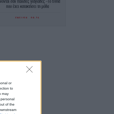
νονται σαν Ιταλίδες γιαγιάδες -Το trend
που έχει κατακτήσει τη μόδα
ENGLISH
08:26
lot in Deadly Psatha Helicopter Collision
Says He Had "No Visual Contact"
ΚΟΣΜΟΣ
08:22
όλις 33 πλοία διέσχισαν τα Στενά του
ρμούζ αυτή την εβδομάδα -Εν αναμονή
 αποτελεσμάτων των συνομιλιών με το
Ιράν
GASTRONOMIE
08:14
Δύο ώρες με τον Albert Adrià: Μας
είρεψε ο σεφ του εμβληματικού El Bulli
sonal or
α προϊόντα που χρησιμοποίησε [βίντεο]
ection to
ou may
 personal
ΚΟΣΜΟΣ
08:12
Α: Ενισχύεται η αριστερή πτέρυγα των
out of the
Δημοκρατικών -Τι σημαίνει η νίκη του
 downstream