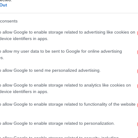
ν της Σχολής».
Out
η, «ο κ. Λιβαθινός, έχοντας τη διάθεση να
consents
ι το εκπαιδευτικό έργο της Δραματικής
Τ
o allow Google to enable storage related to advertising like cookies on
αί
σει την κατάσταση, έλαβε την απόφαση να
evice identifiers in apps.
ιδακτικά καθήκοντά του».
o allow my user data to be sent to Google for online advertising
Υ
s.
του Εθνικού Θεάτρου: «Η Δραματική Σχολή
Ατ
 και τον ευχαριστεί για τις υπηρεσίες του,
to allow Google to send me personalized advertising.
γονται, κατά τη θητεία του ως
Η Ι
ίδρυση του Τμήματος Σκηνοθεσίας της
o allow Google to enable storage related to analytics like cookies on
τη
στέγασή του στις εγκαταστάσεις του
evice identifiers in apps.
 Παπά"».
o allow Google to enable storage related to functionality of the website
Φ
o allow Google to enable storage related to personalization.
o allow Google to enable storage related to security, including