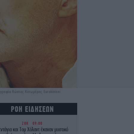
τογραφία Κώστας Κατωμέρης Εurokinissi
ΡΟΗ ΕΙΔΗΣΕΩΝ
ΖΩΗ
09:00
εντάγια και Τομ Χόλαντ έκαναν μυστικό