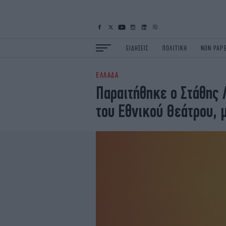
ΕΙΔΗΣΕΙΣ
ΠΟΛΙΤΙΚΗ
NON PAP
ΕΛΛΑΔΑ
ΕΙΔΗΣΕΙΣ
Π
Παραιτήθηκε ο Στάθης 
ΟΙΚΟΝΟΜΙΑ
Κ
του Εθνικού Θεάτρου, 
ΖΩΗ
Σ
ΠΟΛΗ
S
ΤΕΧΝΟΛΟΓΙΑ
Υ
EURO
G
iOPINIONS
i
OSCARS
T
NEWSLETTER