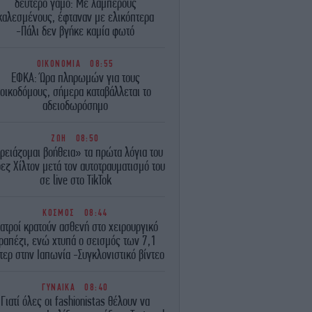
δεύτερο γάμο: Με λαμπερούς
καλεσμένους, έφταναν με ελικόπτερα
-Πάλι δεν βγήκε καμία φωτό
ΟΙΚΟΝΟΜΙΑ
08:55
ΕΦΚΑ: Ώρα πληρωμών για τους
οικοδόμους, σήμερα καταβάλλεται το
αδειοδωρόσημο
ΖΩΗ
08:50
ρειάζομαι βοήθεια» τα πρώτα λόγια του
εζ Χίλτον μετά τον αυτοτραυματισμό του
σε live στο TikTok
ΚΟΣΜΟΣ
08:44
ιατροί κρατούν ασθενή στο χειρουργικό
ραπέζι, ενώ χτυπά ο σεισμός των 7,1
τερ στην Ιαπωνία -Συγκλονιστικό βίντεο
ΓΥΝΑΙΚΑ
08:40
Γιατί όλες οι fashionistas θέλουν να