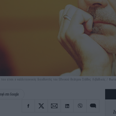
ς του είναι ο καλλιτεχνικός διευθυντής του Εθνικού Θεάτρου Στάθης Λιβαθινός / Φω
ηγή στη Google
Ζ