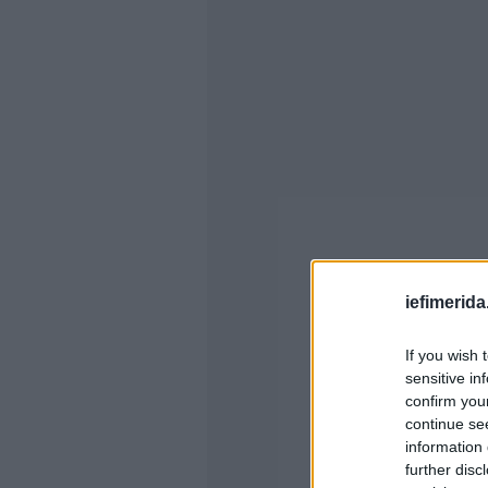
iefimerida
If you wish 
sensitive in
confirm you
continue se
information 
further disc