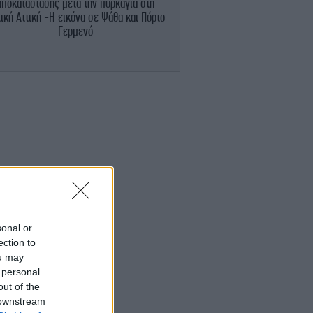
αποκατάστασης μετά την πυρκαγιά στη
ική Αττική -Η εικόνα σε Ψάθα και Πόρτο
Γερμενό
STORIES
08:13
ατί η πριγκίπισσα Ευγενία γέννησε την
ρη της στη Λισαβόνα: Μια διάδοχος στο
εξωτερικό
ΕΛΛΑΔΑ
08:12
Αυτός είναι ο νέος «Κηφισός» των 40
χιλιομέτρων που θα βάλει τέλος στο
μποτιλιάρισμα -Πού και πότε θα
κατασκευαστεί
ΥΓΕΙΑ
08:06
sonal or
αποφυγή 3 πραγμάτων στη μέση ηλικία
ection to
ορεί να καθυστερήσει την εμφάνιση της
ou may
άνοιας κατά 13 χρόνια
 personal
out of the
 downstream
STORIES
08:01