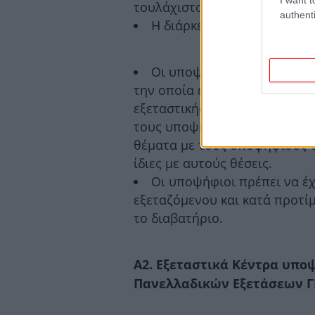
τουλάχιστον πριν από την έν
authenti
Η διάρκεια εξέτασης κάθε μ
Οι υποψήφιοι των εσπεριν
την οποία επέλεξαν να εξετασ
εξεταστικής περιόδου, συμμετ
τους υποψηφίους των ημερησί
θέματα με τους υποψηφίους τ
ίδιες με αυτούς θέσεις.
Οι υποψήφιοι πρέπει να έχ
εξεταζόμενου και κατά προτί
το διαβατήριο.
Α2. Εξεταστικά Κέντρα υπ
Πανελλαδικών Εξετάσεων ΓΕ