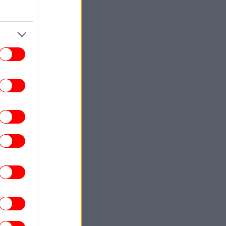
ορυφώνεται η έξοδος των αδειούχων
ενόψει Δεκαπενταύγουστου -Γεμάτα
αναχωρούν τα πλοία
ΕΛΛΑΔΑ
07:47
Τουρισμός για όλους»: Για ποια ΑΦΜ
ίγουν οι αιτήσεις σήμερα -Οι δικαιούχοι
ΑΥΤΟΚΙΝΗΤΟ
07:42
 νέα τιμή από 26.900 ευρώ το Peugeot
408
TRAVEL
07:34
Δίδυμα»: Δύο μαγευτικές παραλίες στο
Αιγαίο με γαλαζοπράσινα νερά
οργάνωτες, ιδανικές για ψαροντούφεκο
ΚΟΣΜΟΣ
07:26
τα άκρα Ισπανία και Ιταλία με φόντο τη
ουτα -Κλιμακώνεται η διαμάχη για τους
συνοριακούς ελέγχους