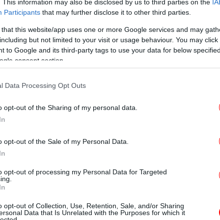
είου Παιδείας και Θρησκευμάτων
Πέ
. This information may also be disclosed by us to third parties on the
IA
β
Participants
that may further disclose it to other third parties.
 that this website/app uses one or more Google services and may gath
ών Πανελλαδικών Εξετάσεων των
including but not limited to your visit or usage behaviour. You may click 
ΕΛ έτους 2022:
 to Google and its third-party tags to use your data for below specifi
Πώ
ogle consent section.
Ηλ
l Data Processing Opt Outs
Ότ
o opt-out of the Sharing of my personal data.
το
In
o opt-out of the Sale of my Personal Data.
In
Τ
πο
to opt-out of processing my Personal Data for Targeted
ing.
In
o opt-out of Collection, Use, Retention, Sale, and/or Sharing
ersonal Data that Is Unrelated with the Purposes for which it
lected.