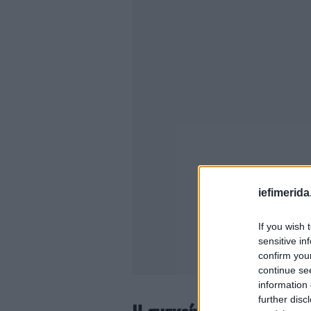
iefimerida
If you wish 
sensitive in
confirm you
continue se
information 
further disc