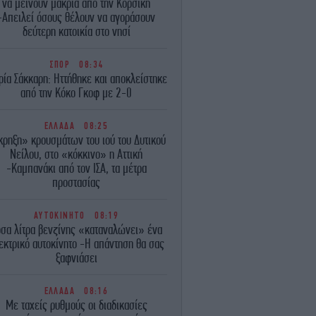
να μείνουν μακριά από την Κορσική
-Απειλεί όσους θέλουν να αγοράσουν
δεύτερη κατοικία στο νησί
ΣΠΟΡ
08:34
ία Σάκκαρη: Ηττήθηκε και αποκλείστηκε
από την Κόκο Γκοφ με 2-0
ΕΛΛΑΔΑ
08:25
κρηξη» κρουσμάτων του ιού του Δυτικού
Νείλου, στο «κόκκινο» η Αττική
-Καμπανάκι από τον ΙΣΑ, τα μέτρα
προστασίας
ΑΥΤΟΚΙΝΗΤΟ
08:19
σα λίτρα βενζίνης «καταναλώνει» ένα
εκτρικό αυτοκίνητο -Η απάντηση θα σας
ξαφνιάσει
ΕΛΛΑΔΑ
08:16
Με ταχείς ρυθμούς οι διαδικασίες