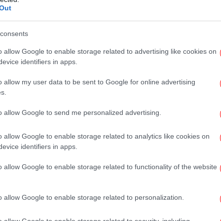
Κ
Out
consents
o allow Google to enable storage related to advertising like cookies on
«
evice identifiers in apps.
ανο
o allow my user data to be sent to Google for online advertising
s.
Σε
to allow Google to send me personalized advertising.
o allow Google to enable storage related to analytics like cookies on
«
evice identifiers in apps.
-Αν
o allow Google to enable storage related to functionality of the website
Σ
o allow Google to enable storage related to personalization.
ορίζεται για όλα τα μαθήματα η
Η
16.00 μ.μ.
Θέ
ις αίθουσες εξέτασης γίνεται 30 λεπτά
o allow Google to enable storage related to security, including