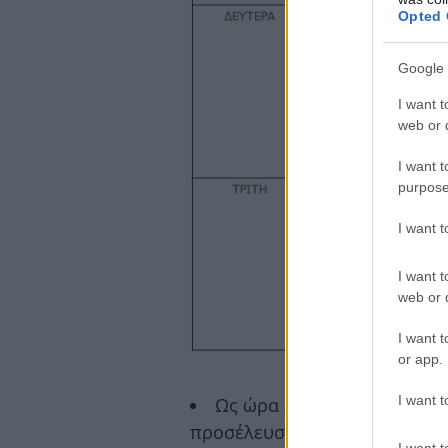
Opted 
Google 
I want t
web or d
I want t
purpose
I want 
I want t
web or d
I want t
or app.
I want t
Ως ώρα έναρξης εξέτασης 
προσέλευση των υποψηφίων στ
I want t