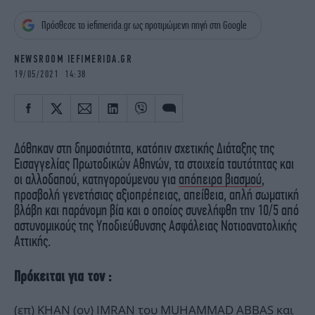
iBOOKS
ΖΩΔΙΑ
Πρόσθεσε το iefimerida.gr ως προτιμώμενη πηγή στη Google
OSCARS
THE OCEAN
MEDIA
ELAMEFORA
NEWSROOM IEFIMERIDA.GR
19/05/2021 14:38
NEWSLETTER
Δόθηκαν στη δημοσιότητα, κατόπιν σχετικής Διάταξης της
Εισαγγελίας Πρωτοδικών Αθηνών, τα στοιχεία ταυτότητας και
οι αλλοδαπού, κατηγορούμενου για
απόπειρα βιασμού
,
προσβολή γενετήσιας αξιοπρέπειας, απείθεια, απλή σωματική
βλάβη και παράνομη βία και ο οποίος συνελήφθη την 10/5 από
αστυνομικούς της Υποδιεύθυνσης Ασφάλειας Νοτιοανατολικής
Αττικής.
Πρόκειται για τον :
(επ) KHAN (ον) IMRAN του MUHAMMAD ABBAS και