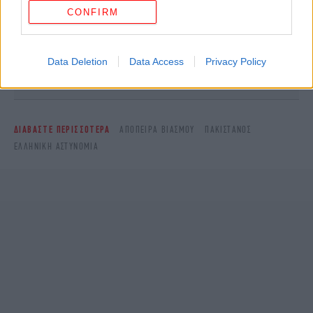
CONFIRM
Ακολουθήστε το
στο Google News
και μάθετε
πρώτοι όλες τις ειδήσεις
Data Deletion
Data Access
Privacy Policy
Δείτε όλες τις τελευταίες
Ειδήσεις
από την Ελλάδα και τον Κόσμο,
στο
ΔΙΑΒΑΣΤΕ ΠΕΡΙΣΣΟΤΕΡΑ
ΑΠΌΠΕΙΡΑ ΒΙΑΣΜΟΎ
ΠΑΚΙΣΤΑΝΌΣ
ΕΛΛΗΝΙΚΉ ΑΣΤΥΝΟΜΊΑ