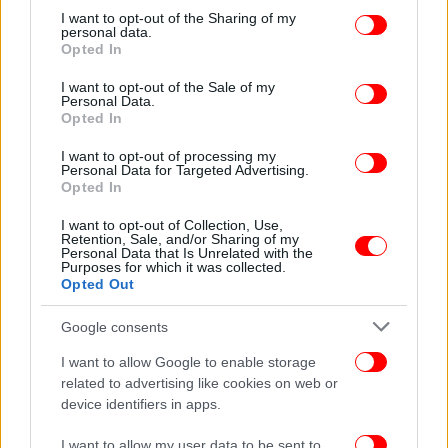
not limited to your visit or usage behaviour. You may click to
I want to opt-out of the Sharing of my
personal data.
grant or deny consent to Google and its third-party tags to
Opted In
use your data for below specified purposes in below Google
consent section.
I want to opt-out of the Sale of my
Personal Data.
Opted In
I want to opt-out of processing my
Personal Data for Targeted Advertising.
Opted In
I want to opt-out of Collection, Use,
Σε έρευνα που πραγματοποιήθηκε στην οικία του,
Retention, Sale, and/or Sharing of my
Personal Data that Is Unrelated with the
βρέθηκαν και κατασχέθηκαν τα ρούχα που φορούσε
Purposes for which it was collected.
κατά τη διάπραξη των αξιόποινων πράξεών του την
Opted Out
27-4-2021, ενώ αναγνωρίσθηκε από το σύνολο των
Google consents
θυμάτων του.
I want to allow Google to enable storage
related to advertising like cookies on web or
device identifiers in apps.
I want to allow my user data to be sent to