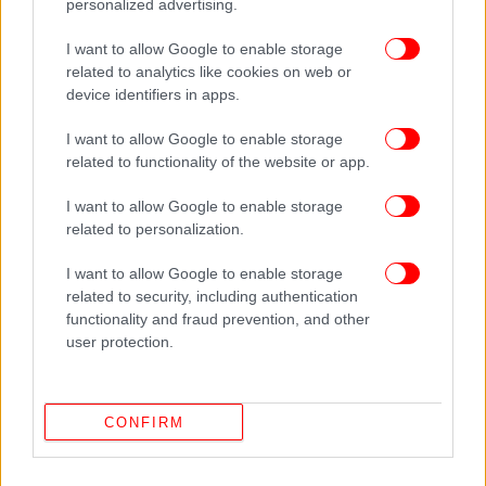
personalized advertising.
I want to allow Google to enable storage
related to analytics like cookies on web or
device identifiers in apps.
I want to allow Google to enable storage
related to functionality of the website or app.
I want to allow Google to enable storage
related to personalization.
ΠΕΡΙΣΣΟΤΕΡΑ ΒΙΝΤΕΟ
I want to allow Google to enable storage
related to security, including authentication
functionality and fraud prevention, and other
user protection.
Ακολουθήστε το
στο Google News
και μάθετε
πρώτοι όλες τις ειδήσεις
CONFIRM
Δείτε όλες τις τελευταίες
Ειδήσεις
από την Ελλάδα και τον Κόσμο,
στο