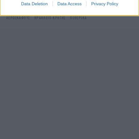
Data Deletion
Data Access
Privacy Policy
ΔΙΑΒΑΣΤΕ ΠΕΡΙΣΣΟΤΕΡΑ
ΚΑΛΑΜΆΤΑ
ΠΙΛΌΤΟΣ
ΠΤΏΣΗ
ΑΕΡΟΣΚΆΦΟΥΣ
ΗΡΆΚΛΕΙΟ ΚΡΉΤΗΣ
ΠΕΘΕΡΙΚΆ