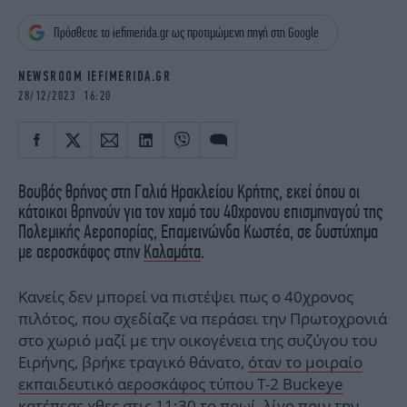
iBOOKS
ΖΩΔΙΑ
Πρόσθεσε το iefimerida.gr ως προτιμώμενη πηγή στη Google
OSCARS
THE OCEAN
MEDIA
ELAMEFORA
NEWSROOM IEFIMERIDA.GR
28/12/2023 16:20
NEWSLETTER
Βουβός θρήνος στη Γαλιά Ηρακλείου Κρήτης, εκεί όπου οι
κάτοικοι θρηνούν για τον χαμό του 40χρονου επισμηναγού της
Πολεμικής Αεροπορίας, Επαμεινώνδα Κωστέα, σε δυστύχημα
με αεροσκάφος στην
Καλαμάτα
.
Κανείς δεν μπορεί να πιστέψει πως ο 40χρονος
πιλότος, που σχεδίαζε να περάσει την Πρωτοχρονιά
στο χωριό μαζί με την οικογένεια της συζύγου του
Ειρήνης, βρήκε τραγικό θάνατο,
όταν το μοιραίο
εκπαιδευτικό αεροσκάφος τύπου Τ-2 Buckeye
κατέπεσε χθες
στις 11:30 το πρωί, λίγο πριν την