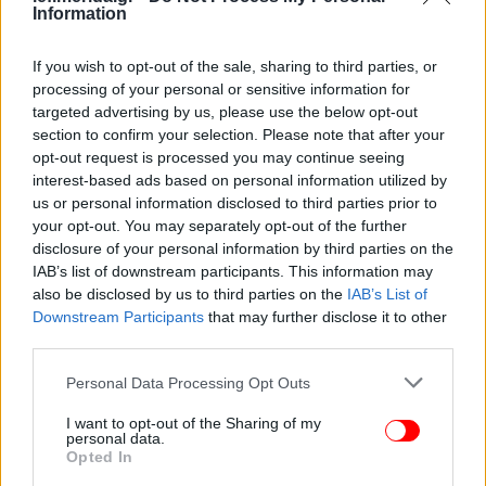
Information
If you wish to opt-out of the sale, sharing to third parties, or
processing of your personal or sensitive information for
targeted advertising by us, please use the below opt-out
section to confirm your selection. Please note that after your
opt-out request is processed you may continue seeing
interest-based ads based on personal information utilized by
us or personal information disclosed to third parties prior to
your opt-out. You may separately opt-out of the further
disclosure of your personal information by third parties on the
IAB’s list of downstream participants. This information may
also be disclosed by us to third parties on the
IAB’s List of
Downstream Participants
that may further disclose it to other
third parties.
Please note that this website/app uses one or more Google
Personal Data Processing Opt Outs
services and may gather and store information including but
not limited to your visit or usage behaviour. You may click to
I want to opt-out of the Sharing of my
ΟΛΕΣ ΟΙ ΕΙΔΗΣΕΙΣ
personal data.
grant or deny consent to Google and its third-party tags to
Opted In
Αυτός είναι ο Νορβηγός που μαχαίρωσε και σκότωσε
use your data for below specified purposes in below Google