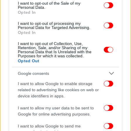
consent section.
τον 32χρονο αστυνομικό στο μπαρ στη Θεσσαλονίκη
I want to opt-out of the Sale of my
Personal Data.
Ποιοι πάροχοι ανακοίνωσαν τα μπλε (σταθερά)
Opted In
τιμολόγια ρεύματος -Αναλυτικά το κάθε πρόγραμμα
I want to opt-out of processing my
Το χρονικό της τραγωδίας στην Καλαμάτα: Τι λένε
Personal Data for Targeted Advertising.
ειδικοί για το αεροσκάφος που έπεσε
Opted In
I want to opt-out of Collection, Use,
========================================
Retention, Sale, and/or Sharing of my
=======================
Personal Data that Is Unrelated with the
Purposes for which it was collected.
Opted Out
Google consents
I want to allow Google to enable storage
related to advertising like cookies on web or
device identifiers in apps.
I want to allow my user data to be sent to
Google for online advertising purposes.
I want to allow Google to send me