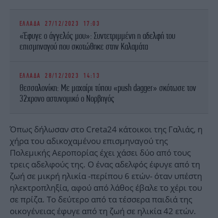
ΕΛΛΑΔΑ
27/12/2023 17:03
«Έφυγε ο άγγελός μου»: Συντετριμμένη η αδελφή του
επισμηναγού που σκοτώθηκε στην Καλαμάτα
ΕΛΛΑΔΑ
28/12/2023 14:13
Θεσσαλονίκη: Με μαχαίρι τύπου «push dagger» σκότωσε τον
32χρονο αστυνομικό ο Νορβηγός
Όπως δήλωσαν στο Creta24 κάτοικοι της Γαλιάς, η
χήρα του αδικοχαμένου επισμηναγού της
Πολεμικής Αεροπορίας έχει χάσει δύο από τους
τρεις αδελφούς της. Ο ένας αδελφός έφυγε από τη
ζωή σε μικρή ηλικία -περίπου 6 ετών- όταν υπέστη
ηλεκτροπληξία, αφού από λάθος έβαλε το χέρι του
σε πρίζα. Το δεύτερο από τα τέσσερα παιδιά της
οικογένειας έφυγε από τη ζωή σε ηλικία 42 ετών.