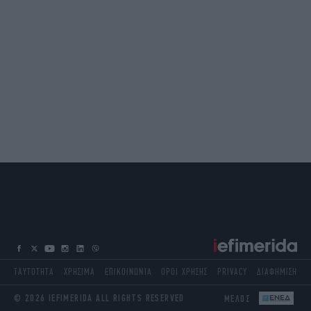
ΤΑΥΤΟΤΗΤΑ
ΧΡΗΣΙΜΑ
ΕΠΙΚΟΙΝΩΝΙΑ
ΟΡΟΙ ΧΡΗΣΗΣ
PRIVACY
ΔΙΑΦΗΜΙΣΗ
© 2026 IEFIMERIDA ALL RIGHTS RESERVED
ΜΕΛΟΣ