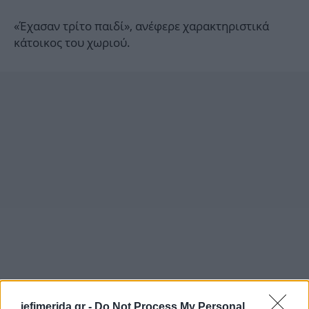
«Έχασαν τρίτο παιδί», ανέφερε χαρακτηριστικά
κάτοικος του χωριού.
iefimerida.gr -
Do Not Process My Personal