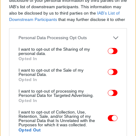
περισσότερο στο διαδίκτυο συμπίπτει σε μεγάλο
disclosure of your personal information by third parties on the
IAB’s list of downstream participants. This information may
βαθμό με το προφίλ του παιδιού που εγκαταλείπει
also be disclosed by us to third parties on the
IAB’s List of
το σπίτι του. Πρόκειται κυρίως για κορίτσι
Downstream Participants
that may further disclose it to other
ελληνικής καταγωγής, ηλικίας 13 έως 15 ετών.
third parties.
Please note that this website/app uses one or more Google
«Όσο σοκαριστικά και να μας φαίνονται τα
Personal Data Processing Opt Outs
services and may gather and store information including but
παραπάνω στοιχεία, δυστυχώς δεν απεικονίζουν τη
not limited to your visit or usage behaviour. You may click to
I want to opt-out of the Sharing of my
συνολική εικόνα του προβλήματος, καθώς δεν
personal data.
grant or deny consent to Google and its third-party tags to
Opted In
υπάρχει ενιαία καταγραφή των περιστατικών,
use your data for below specified purposes in below Google
σαφές πρωτόκολλο διαχείρισής τους από θεσμούς,
consent section.
I want to opt-out of the Sale of my
πλατφόρμες και φορείς», τονίζει στο
η
Personal Data.
iefimerida
Opted In
ψυχολόγος και συντονίστρια του Κέντρου για τη
Διαδικτυακή Ασφάλεια του «Χαμόγελου του
I want to opt-out of processing my
Personal Data for Targeted Advertising.
Παιδιού», Ιωάννα Γκίκα.
Opted In
Η ίδια επισημαίνει ότι η συζήτηση συχνά
I want to opt-out of Collection, Use,
Retention, Sale, and/or Sharing of my
επικεντρώνεται στα λάθος ζητήματα. «Η πρόληψη
Personal Data that Is Unrelated with the
Purposes for which it was collected.
δεν προτεραιοποιείται ως βάση για την αποφυγή
Opted Out
των κινδύνων και η έμφαση στην τιμωρία, την