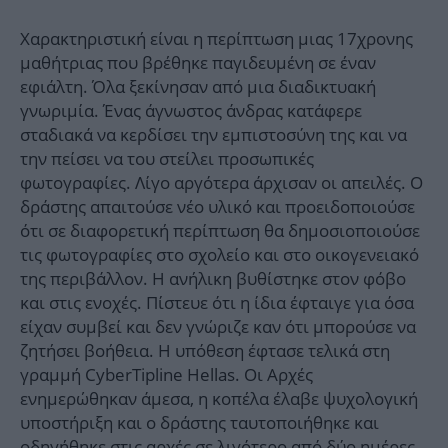
Χαρακτηριστική είναι η περίπτωση μιας 17χρονης
μαθήτριας που βρέθηκε παγιδευμένη σε έναν
εφιάλτη. Όλα ξεκίνησαν από μια διαδικτυακή
γνωριμία. Ένας άγνωστος άνδρας κατάφερε
σταδιακά να κερδίσει την εμπιστοσύνη της και να
την πείσει να του στείλει προσωπικές
φωτογραφίες. Λίγο αργότερα άρχισαν οι απειλές. Ο
δράστης απαιτούσε νέο υλικό και προειδοποιούσε
ότι σε διαφορετική περίπτωση θα δημοσιοποιούσε
τις φωτογραφίες στο σχολείο και στο οικογενειακό
της περιβάλλον. Η ανήλικη βυθίστηκε στον φόβο
και στις ενοχές. Πίστευε ότι η ίδια έφταιγε για όσα
είχαν συμβεί και δεν γνώριζε καν ότι μπορούσε να
ζητήσει βοήθεια. Η υπόθεση έφτασε τελικά στη
γραμμή CyberTipline Hellas. Οι Αρχές
ενημερώθηκαν άμεσα, η κοπέλα έλαβε ψυχολογική
υποστήριξη και ο δράστης ταυτοποιήθηκε και
οδηγήθηκε στις αρχές σε λιγότερο από δύο ημέρες.