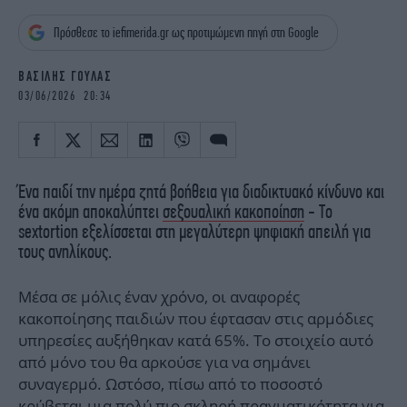
iBOOKS
ΖΩΔΙΑ
Πρόσθεσε το iefimerida.gr ως προτιμώμενη πηγή στη Google
OSCARS
THE OCEAN
MEDIA
ELAMEFORA
ΒΑΣΙΛΗΣ ΓΟΥΛΑΣ
03/06/2026 20:34
NEWSLETTER
Ένα παιδί την ημέρα ζητά βοήθεια για διαδικτυακό κίνδυνο και
ένα ακόμη αποκαλύπτει
σεξουαλική κακοποίηση
- Το
sextortion εξελίσσεται στη μεγαλύτερη ψηφιακή απειλή για
τους ανηλίκους.
Μέσα σε μόλις έναν χρόνο, οι αναφορές
κακοποίησης παιδιών που έφτασαν στις αρμόδιες
υπηρεσίες αυξήθηκαν κατά 65%. Το στοιχείο αυτό
από μόνο του θα αρκούσε για να σημάνει
συναγερμό. Ωστόσο, πίσω από το ποσοστό
κρύβεται μια πολύ πιο σκληρή πραγματικότητα για