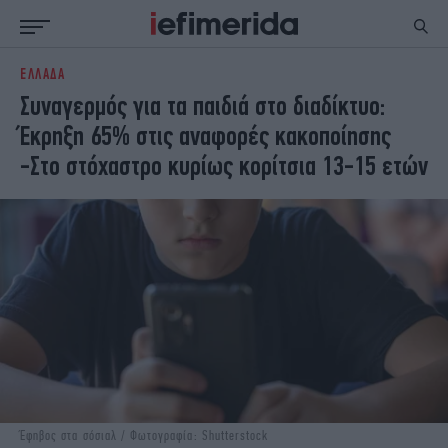
ΕΛΛΑΔΑ
ΕΙΔΗΣΕΙΣ
ΠΟΛΙΤΙΚΗ
Συναγερμός για τα παιδιά στο διαδίκτυο:
NON PAPER
ΕΛΛΑΔΑ
Έκρηξη 65% στις αναφορές κακοποίησης
ΟΙΚΟΝΟΜΙΑ
ΚΟΣΜΟΣ
-Στο στόχαστρο κυρίως κορίτσια 13-15 ετών
ΠΟΛΙΤΙΣΜΟΣ
ΠΑΝΕΛΛΗΝΙΕΣ
ΖΩΗ
ΣΠΟΡ
ΓΥΝΑΙΚΑ
ENGLISH EDITION
ΠΟΛΗ
STORIES
ΕΚΛΟΓΕΣ
TRAVEL
ΤΕΧΝΟΛΟΓΙΑ
ΥΓΕΙΑ
DESIGN
ΟΛΥΜΠΙΑΚΟΙ ΑΓΩΝΕΣ
EURO
GREEN
PODCAST
iAUTOKINITO
iOPINIONS
iGASTRONOMIE
Έφηβος στα σόσιαλ / Φωτογραφία: Shutterstock