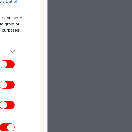
B’s List of
ENGLISH
23:09
Attica Roots Festival Draws Tens of
er and store
housands to Nine Free Concerts Across
to grant or
Athens Region
ed purposes
ΚΟΣΜΟΣ
23:03
υκρανία: Δύο νεκροί και έξι τραυματίες
από ρωσικά πλήγματα στο
Ντνιπροπετρόφσκ
ΖΩΗ
22:59
αντσέσκα Τόκα: Η Ιταλίδα χορεύτρια στη
urovision 2026 ποζάρει ολόγυμνη στην
μπανιέρα της
ΚΟΣΜΟΣ
22:47
ν ντερ Λάιεν: Η πρόεδρος της Κομισιόν
ιρετίζει τις αμερικανικές κυρώσεις σε
βάρος της Ρωσίας