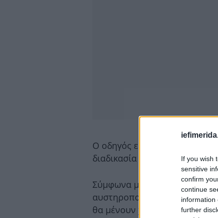
iefimerida
Ο οδηγός ειδοποίησε τις αρχέ
διαδικασία αντικατάστασης τ
If you wish 
sensitive in
confirm you
Σύμφωνα με την διοίκηση του 
continue se
αυστηροποίησης των ποινών, 
information 
θα μένουν χωρίς συνέπειες. 
further disc