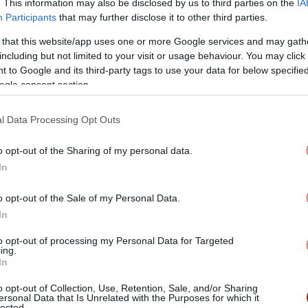
. This information may also be disclosed by us to third parties on the
IA
ς που έχει υιοθετηθεί για ζητήματα που
Participants
that may further disclose it to other third parties.
σιδηροδρομικών μετακινήσεων.
 that this website/app uses one or more Google services and may gath
T
including but not limited to your visit or usage behaviour. You may click 
 to Google and its third-party tags to use your data for below specifi
ogle consent section.
η γυναίκα μετά από έκρηξη έξω από
Ο
l Data Processing Opt Outs
άνει τα ποσοστά της, σταθερά διψήφια
τρίτο το ΠΑΣΟΚ
o opt-out of the Sharing of my personal data.
ι θερμοκρασίες ως 28 βαθμούς -Τι βλέπει η
In
Φρ
δα
E
o opt-out of the Sale of my Personal Data.
In
to opt-out of processing my Personal Data for Targeted
ing.
Φο
In
χα
o opt-out of Collection, Use, Retention, Sale, and/or Sharing
ersonal Data that Is Unrelated with the Purposes for which it
lected.