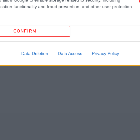
το Google News
και μάθετε πρώτοι όλες τις ειδήσεις
cation functionality and fraud prevention, and other user protection.
ς
από την Ελλάδα και τον Κόσμο, στο
CONFIRM
ΗΠ
ΣΗ
ΦΎΛΑΚΑΣ
ΔΙΆΒΑΣΗ
ΠΑΡΆΒΑΣΗ ΚΑΘΉΚΟΝΤΟΣ
Data Deletion
Data Access
Privacy Policy
Αφο
«Α
κά
ξε