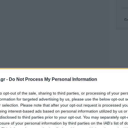
Gr
R
πυρ
Κλ
.gr -
Do Not Process My Personal Information
ς και αμέσως τέθηκε σε εφαρμογή η
ελ
ου φύλακα, ενώ ακολούθησε η απόλυσή του.
to opt-out of the sale, sharing to third parties, or processing of your per
formation for targeted advertising by us, please use the below opt-out s
r selection. Please note that after your opt-out request is processed y
ΟΣΕ, πλέον, στο νέο πλαίσιο
eing interest-based ads based on personal information utilized by us or
Το
τέτοιου είδους παραβάσεις καθήκοντος δεν
τ
disclosed to third parties prior to your opt-out. You may separately opt-
Η αντίδραση του ΟΣΕ υπήρξε άμεση και εντός
losure of your personal information by third parties on the IAB’s list of