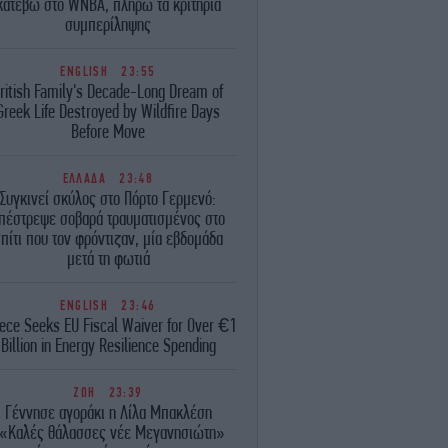
κατέβω στο WNBA, πληρώ τα κριτήρια
συμπερίληψης
ENGLISH
23:55
ritish Family's Decade-Long Dream of
Greek Life Destroyed by Wildfire Days
Before Move
ΕΛΛΑΔΑ
23:48
Συγκινεί σκύλος στο Πόρτο Γερμενό:
πέστρεψε σοβαρά τραυματισμένος στο
πίτι που τον φρόντιζαν, μία εβδομάδα
μετά τη φωτιά
ENGLISH
23:46
ece Seeks EU Fiscal Waiver for Over €1
Billion in Energy Resilience Spending
ΖΩΗ
23:39
Γέννησε αγοράκι η Λίλα Μπακλέση
«Καλές θάλασσες νέε Μεγανησιώτη»