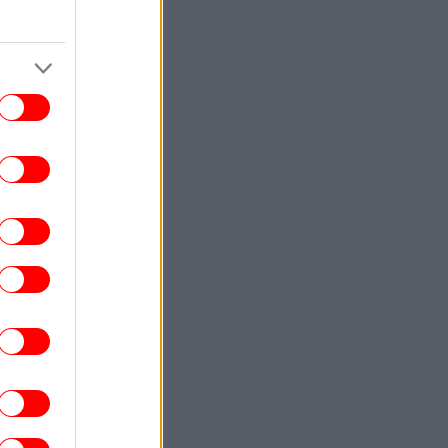
ΚΟΣΜΟΣ
22:40
ωματούχος ΗΠΑ: Με τη συμφωνία για το
Στενό του Ορμούζ θα αρθεί ο ναυτικός
αποκλεισμός του Ιράν
ΕΛΛΑΔΑ
22:32
ρχονται ισχυρά μελτέμια και 39άρια το
ββατοκύριακο -Συναγερμός για φωτιές,
ποιες περιοχές μπαίνουν σε Red Code
ΚΟΣΜΟΣ
22:27
ρετανία: Καταδικάστηκε serial killer για
τον φόνο δύο γυναικών -Η αστυνομία
απολογήθηκε γιατί τον είχε αφήσει
ελεύθερο
ΕΛΛΑΔΑ
22:19
τιά σε ισόγειο κατάστημα στη Λεωφόρο
Αμφιθέας, στον Άλιμο -Εκκενώθηκε
προληπτικά πολυκατοικία