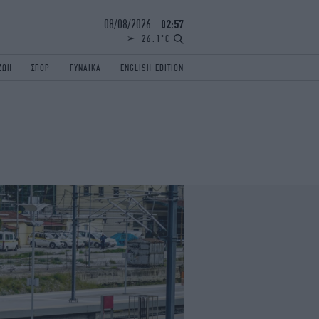
08/08/2026
02:57
26.1°C
ΖΩΗ
ΣΠΟΡ
ΓΥΝΑΙΚΑ
ENGLISH EDITION
ΕΛΛΑΔΑ
ΠΑΝΕΛΛΗΝΙΕΣ
ENGLISH EDITION
TRAVEL
ΟΛΥΜΠΙΑΚΟΙ ΑΓΩΝΕΣ
iAUTOKINITO
ΖΩΔΙΑ
ELAMEFORA