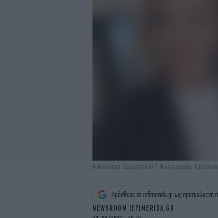
Η Καλλιόπη Σεμερτζίδου / Φωτογραφία: Faceboo
Πρόσθεσε το iefimerida.gr ως προτιμώμενη π
NEWSROOM IEFIMERIDA.GR