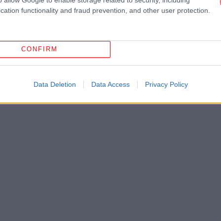
ς
από την Ελλάδα και τον Κόσμο, στο
cation functionality and fraud prevention, and other user protection.
Pr
ΥΡΩΠΑΪΚΗ ΕΙΣΑΓΓΕΛΙΑ
ΠΟΠΗ ΣΕΜΕΡΤΖΙΔΟΥ
CONFIRM
Data Deletion
Data Access
Privacy Policy
Έφ
σ
Ισ
Πρ
Ε
νη