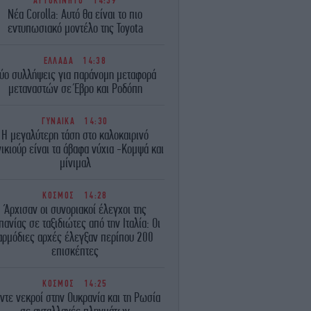
ΑΥΤΟΚΙΝΗΤΟ
14:39
Νέα Corolla: Αυτό θα είναι το πιο
εντυπωσιακό μοντέλο της Toyota
ΕΛΛΑΔΑ
14:38
ύο συλλήψεις για παράνομη μεταφορά
μεταναστών σε Έβρο και Ροδόπη
ΓΥΝΑΙΚΑ
14:30
Η μεγαλύτερη τάση στο καλοκαιρινό
ικιούρ είναι τα άβαφα νύχια -Κομψά και
μίνιμαλ
ΚΟΣΜΟΣ
14:28
Άρχισαν οι συνοριακοί έλεγχοι της
πανίας σε ταξιδιώτες από την Ιταλία: Οι
αρμόδιες αρχές έλεγξαν περίπου 200
επισκέπτες
ΚΟΣΜΟΣ
14:25
ντε νεκροί στην Ουκρανία και τη Ρωσία