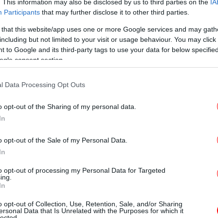
. This information may also be disclosed by us to third parties on the
IA
Participants
that may further disclose it to other third parties.
Αύ
 that this website/app uses one or more Google services and may gath
η με τον Πούτιν για το Ουκρανικό, αλλά
και
including but not limited to your visit or usage behaviour. You may click 
Η ανάλυση του CNN
 to Google and its third-party tags to use your data for below specifi
απετάνιου του φέρι μποτ για το ατύχημα
ogle consent section.
το πλοίο
ν την πλήρη κατάληψη της Γάζας -Οι δύο
l Data Processing Opt Outs
Παγ
ο κρίσιμο υπουργικό
o opt-out of the Sharing of my personal data.
In
Στ
o opt-out of the Sale of my Personal Data.
In
Οι
to opt-out of processing my Personal Data for Targeted
ing.
πο
In
θα
o opt-out of Collection, Use, Retention, Sale, and/or Sharing
ersonal Data that Is Unrelated with the Purposes for which it
lected.