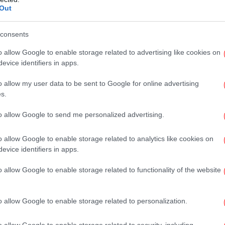
Ο «
Out
consents
o allow Google to enable storage related to advertising like cookies on
evice identifiers in apps.
o allow my user data to be sent to Google for online advertising
s.
Κ
to allow Google to send me personalized advertising.
o allow Google to enable storage related to analytics like cookies on
evice identifiers in apps.
o allow Google to enable storage related to functionality of the website
Χα
το Google News
και μάθετε πρώτοι όλες τις ειδήσεις
o allow Google to enable storage related to personalization.
Β
o allow Google to enable storage related to security, including