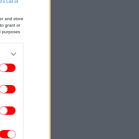
B’s List of
ΠΟΛΗ
13:55
γουστος στην Αθηναϊκή Ριβιέρα με ήλιο
er and store
 θάλασσα: 3 all day μαγαζιά για φαγητό,
to grant or
ποτό και μουσική
ed purposes
ΕΛΛΑΔΑ
13:51
Ο Έλληνας massage therapist που
κατέκτησε το ασημένιο μετάλλιο στο
κόσμιο Πρωτάθλημα μιλά στο iefimerida
ΣΠΟΡ
13:49
αύρος Πήλιος: «Έχω να δώσω ακόμα πιο
πολλά στην ΑΕΚ» [βίντεο]
ΖΩΗ
13:45
 5 viral συμβουλές για παγωμένο καφέ
υ κάνουν τη διαφορά - Πέντε κόλπα που
 απογειώσουν τον παγωμένο καφέ σας
ΖΩΗ
13:42