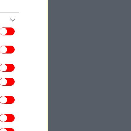
αέρας» στα σακουλάκια με τα πατατάκια
δεν είναι αέρας -Τι περιέχουν στην
πραγματικότητα
ΕΛΛΑΔΑ
13:40
Καταγγελία για επίθεση στον «Ερυθρό
Σταυρό»: Ασθενής ξυκοκόπησε
νοσηλεύτρια
ΚΟΣΜΟΣ
13:34
ίνα: Ο τυφώνας Dolphin αναμένεται να
πλήξει την ανατολική ακτή με
καταρρακτώδεις βροχοπτώσεις και
ισχυρούς ανέμους
ΕΛΛΑΔΑ
13:32
νιά: Συνελήφθη 52χρονος για ναρκωτικά
GASTRONOMIE
13:25
Επισκεφθήκαμε το θρυλικό Demel στη
ιέννη: Η ιστορία και η διάσημη διαμάχη