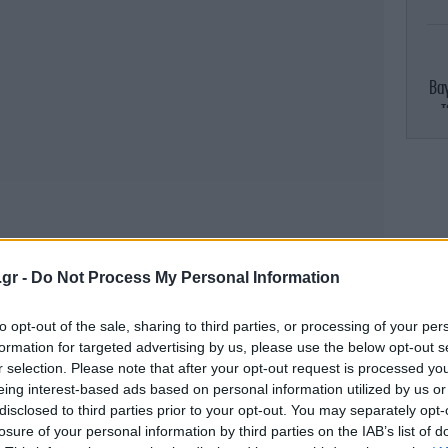
Βα
τ
Φ
.gr -
Do Not Process My Personal Information
ελλ
ισαγγελίας θα περιληφθεί και το σχετικό
to opt-out of the sale, sharing to third parties, or processing of your per
ολέμησης μαύρου χρήματος
, η οποία
formation for targeted advertising by us, please use the below opt-out s
ο ημέρες έρευνα στα γραφεία του ΟΠΕΚΕΠΕ
r selection. Please note that after your opt-out request is processed y
ετικά τις επιδοτήσεις που έλαβαν οκτώ με
Η 
eing interest-based ads based on personal information utilized by us or
σ
disclosed to third parties prior to your opt-out. You may separately opt-
ία.
losure of your personal information by third parties on the IAB’s list of