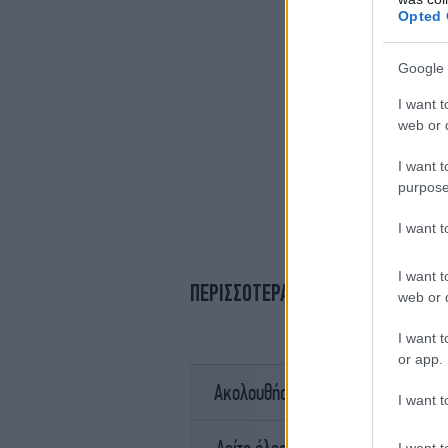
Opted 
Google 
I want t
web or d
I want t
purpose
I want 
I want t
ΠΕΡΙΣΣΟΤΕΡΑ ΒΙΝΤΕΟ
web or d
I want t
or app.
σ
Ακολουθήστε το
I want t
I want t