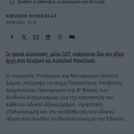
Πρόσθεσε το iefimerida.gr ως προτιμώμενη πηγή στη Google
iBOOKS
ΖΩΔΙΑ
OSCARS
THE OCEAN
NEWSROOM IEFIMERIDA.GR
MEDIA
ELAMEFORA
09/09/2025 15:34
NEWSLETTER
Σε τροχιά υλοποίησης, μέσω ΣΔΙΤ, εισέρχονται δύο νέα
οδικά
έργα
στην Κεντρική και Ανατολική Μακεδονία.
Ο υπουργός Υποδομών και Μεταφορών Χρίστος
Δήμας υπέγραψε τα τεύχη Πρόσκλησης Υποβολής
Δεσμευτικών Προσφορών της B' Φάσης των
Διεθνών Διαγωνισμών, για την κατασκευή του
κάθετου οδικού άξονα Δράμα - Αμφίπολη
(Παλαιοκώμη) και την αναβάθμιση του οδικού
άξονα που συνδέει τη Θεσσαλονίκη με την Έδεσσα.