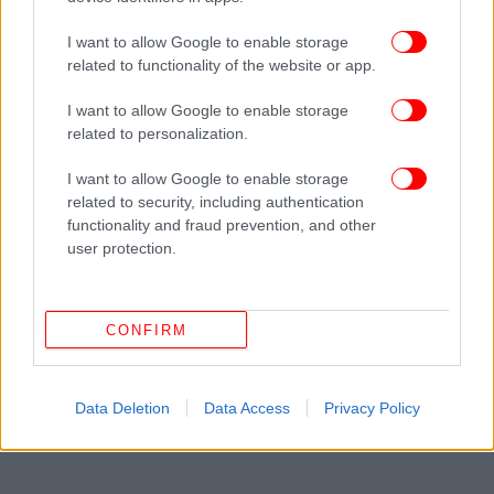
I want to allow Google to enable storage
related to functionality of the website or app.
ΠΕΡΙΣΣΟΤΕΡΑ ΒΙΝΤΕΟ
I want to allow Google to enable storage
related to personalization.
Ακολουθήστε το
στο Google News
και μάθετε
I want to allow Google to enable storage
πρώτοι όλες τις ειδήσεις
related to security, including authentication
functionality and fraud prevention, and other
Δείτε όλες τις τελευταίες
Ειδήσεις
από την Ελλάδα και τον Κόσμο,
user protection.
στο
CONFIRM
ΔΙΑΒΑΣΤΕ ΠΕΡΙΣΣΟΤΕΡΑ
ΟΔΙΚΆ ΈΡΓΑ
ΔΙΑΓΩΝΙΣΜΟΊ
ΔΡΆΜΑ
ΑΜΦΊΠΟΛΗ
ΘΕΣΣΑΛΟΝΊΚΗ
ΈΔΕΣΣΑ
Data Deletion
Data Access
Privacy Policy