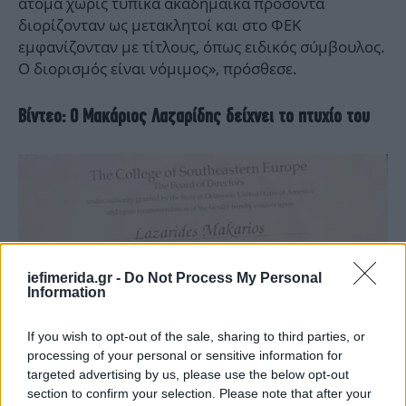
άτομα χωρίς τυπικά ακαδημαϊκά προσόντα
διορίζονταν ως μετακλητοί και στο ΦΕΚ
εμφανίζονταν με τίτλους, όπως ειδικός σύμβουλος.
Ο διορισμός είναι νόμιμος», πρόσθεσε.
Βίντεο: Ο Μακάριος Λαζαρίδης δείχνει το πτυχίο του
iefimerida.gr -
Do Not Process My Personal
Information
If you wish to opt-out of the sale, sharing to third parties, or
processing of your personal or sensitive information for
targeted advertising by us, please use the below opt-out
Ο κ. Λαζαρίδης μίλησε και για τις εγκαταστάσεις
section to confirm your selection. Please note that after your