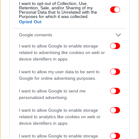
I want to opt-out of Collection, Use,
Retention, Sale, and/or Sharing of my
Personal Data that Is Unrelated with the
Purposes for which it was collected.
Opted Out
Google consents
I want to allow Google to enable storage
related to advertising like cookies on web or
device identifiers in apps.
I want to allow my user data to be sent to
Google for online advertising purposes.
Όπως δήλωσε, πρόσφατα επισκέφθηκε τη λεωφόρο
Αμαλίας μαζί με τις κόρες του για να φωτογραφήσει
I want to allow Google to send me
ένα από αυτά. Πρόσθεσε, δε, ότι άλλα κτίρια που
personalized advertising.
χρησιμοποιούνταν τότε, στεγάζουν σήμερα
I want to allow Google to enable storage
νηπιαγωγείο και ναυτιλιακή εταιρεία,
related to analytics like cookies on web or
παρουσιάζοντας και σχετικές εικόνες.
device identifiers in apps.
Ο κ. Λαζαρίδης, μεταξύ άλλων, ξεκαθάρισε ότι δεν
I want to allow Google to enable storage