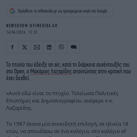
iBOOKS
ΖΩΔΙΑ
Πρόσθεσε το iefimerida.gr ως προτιμώμενη πηγή στη Google
OSCARS
THE OCEAN
MEDIA
ELAMEFORA
NEWSROOM IEFIMERIDA.GR
14/04/2026 12:32
NEWSLETTER
Το πτυχίο του έδειξε on air, κατά τη διάρκεια συνέντευξής του
στο Open, ο
Μακάριος Λαζαρίδης
απαντώντας στην κριτική που
έχει δεχθεί.
«Αυτό εδώ είναι το πτυχίο. Τελείωσα Πολιτικές
Επιστήμες και Δημοσιογραφία», ανέφερε ο κ.
Λαζαρίδης.
Το 1987 έκανα μία συνειδητή επιλογή, σε ηλικία 18
ετών, να σπουδάσω σε ένα κολέγιο, στο κολέγιο of