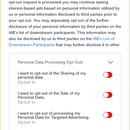
του ιδρύματος εκείνη την περίοδο, αναφέροντας
opt-out request is processed you may continue seeing
interest-based ads based on personal information utilized by
ότι διέθετε περισσότερα από ένα κτίρια.
us or personal information disclosed to third parties prior to
your opt-out. You may separately opt-out of the further
disclosure of your personal information by third parties on the
IAB’s list of downstream participants. This information may
also be disclosed by us to third parties on the
IAB’s List of
Downstream Participants
that may further disclose it to other
third parties.
Please note that this website/app uses one or more Google
Personal Data Processing Opt Outs
services and may gather and store information including but
not limited to your visit or usage behaviour. You may click to
I want to opt-out of the Sharing of my
personal data.
grant or deny consent to Google and its third-party tags to
Opted In
use your data for below specified purposes in below Google
consent section.
I want to opt-out of the Sale of my
Personal Data.
Opted In
I want to opt-out of processing my
Personal Data for Targeted Advertising.
Opted In