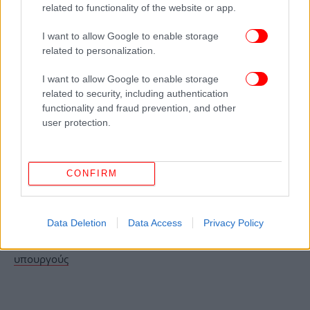
related to functionality of the website or app.
πρόκειται να παραιτηθεί. «Αντιλαμβάνομαι ότι τα
κόμματα της αντιπολίτευσης με έχουν
I want to allow Google to enable storage
στοχοποιήσει επειδή δεν ταιριάζουμε πολιτικά. Θα
related to personalization.
συνεχίσω τη δουλειά μου στο υπουργείο Αγροτικής
Ανάπτυξης με σοβαρά θέματα», επισήμανε.
I want to allow Google to enable storage
related to security, including authentication
functionality and fraud prevention, and other
ΟΛΕΣ ΟΙ ΕΙΔΗΣΕΙΣ
user protection.
Θρίλερ με τον θάνατο της 19χρονης Μυρτούς στο
Αργοστόλι -Στο μικροσκόπιο οι συναντήσεις που είχε
πριν καταλήξει
CONFIRM
Reuters: ΗΠΑ και Ιράν πιθανόν να επιστρέψουν στις
συνομιλίες αυτή την εβδομάδα στο Πακιστάν
Data Deletion
Data Access
Privacy Policy
Τι ισχύει με τα δικαστικά συμβούλια: Καταργήθηκαν με
νόμο Φλωρίδη για βουλευτές και πολίτες, όχι όμως για
υπουργούς