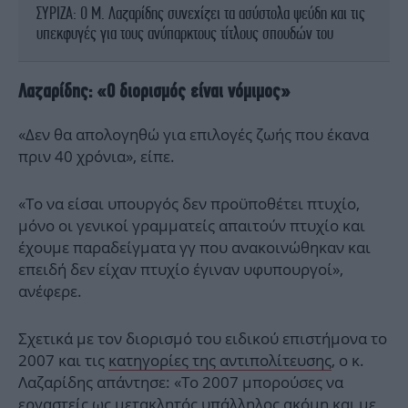
ΣΥΡΙΖΑ: Ο Μ. Λαζαρίδης συνεχίζει τα ασύστολα ψεύδη και τις
υπεκφυγές για τους ανύπαρκτους τίτλους σπουδών του
Λαζαρίδης: «Ο διορισμός είναι νόμιμος»
«Δεν θα απολογηθώ για επιλογές ζωής που έκανα
πριν 40 χρόνια», είπε.
«Το να είσαι υπουργός δεν προϋποθέτει πτυχίο,
μόνο οι γενικοί γραμματείς απαιτούν πτυχίο και
έχουμε παραδείγματα γγ που ανακοινώθηκαν και
επειδή δεν είχαν πτυχίο έγιναν υφυπουργοί»,
ανέφερε.
Σχετικά με τον διορισμό του ειδικού επιστήμονα το
2007 και τις
κατηγορίες της αντιπολίτευσης
, ο κ.
Λαζαρίδης απάντησε: «Το 2007 μπορούσες να
εργαστείς ως μετακλητός υπάλληλος ακόμη και με