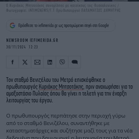
iBOOKS
ΖΩΔΙΑ
Ο Κυριάκος Μητσοτάκης συνομίλησε με κατοίκους της Θεσσαλονίκης /
Φωτογραφία: INTIMENEWS/Γ.Τ Πρωθυπουργού ΠΑΠΑΜΗΤΣΟΣ ΔΗΜΗΤΡΗΣ
OSCARS
THE OCEAN
MEDIA
ELAMEFORA
Πρόσθεσε το iefimerida.gr ως προτιμώμενη πηγή στη Google
NEWSLETTER
NEWSROOM IEFIMERIDA.GR
30/11/2024 12:23
Τον σταθμό Βενιζέλου του Μετρό επισκέφθηκε ο
πρωθυπουργός
Κυριάκος Μητσοτάκης
, πριν αναχωρήσει για το
αμαξοστάσιο Πυλαίας όπου θα γίνει η τελετή για την έναρξη
λειτουργίας του έργου.
Ο πρωθυπουργός περπάτησε στην περιοχή γύρω
από το σταθμό Βενιζέλου, συναντήθηκε με
καταστηματάρχες και συζήτησε μαζί τους για τα νέα
δεδομένα που δημιουργεί η λειτουργία του Μετρό.