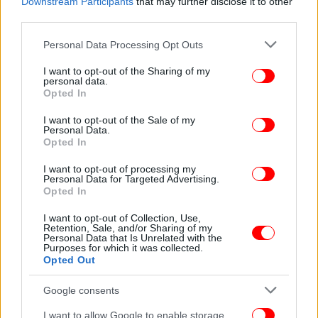
Downstream Participants
that may further disclose it to other
third parties.
Please note that this website/app uses one or more Google
Personal Data Processing Opt Outs
services and may gather and store information including but
not limited to your visit or usage behaviour. You may click to
I want to opt-out of the Sharing of my
personal data.
grant or deny consent to Google and its third-party tags to
Opted In
use your data for below specified purposes in below Google
consent section.
I want to opt-out of the Sale of my
Personal Data.
Opted In
I want to opt-out of processing my
Personal Data for Targeted Advertising.
Opted In
I want to opt-out of Collection, Use,
Retention, Sale, and/or Sharing of my
Personal Data that Is Unrelated with the
Purposes for which it was collected.
Opted Out
Google consents
I want to allow Google to enable storage